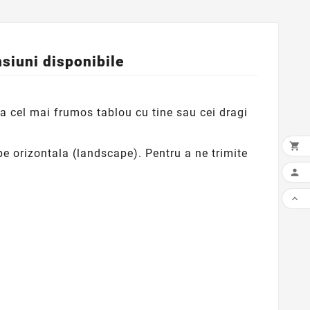
siuni disponibile
rea cel mai frumos tablou cu tine sau cei dragi

i pe orizontala (landscape).
Pentru a ne trimite

