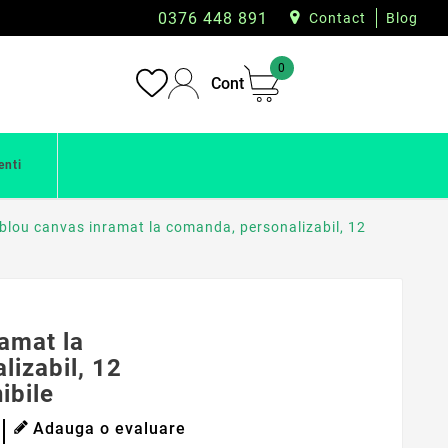
0376 448 891
Contact
Blog
0
Cont
enti
blou canvas inramat la comanda, personalizabil, 12
amat la
izabil, 12
ibile
Adauga o evaluare