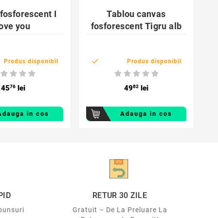


fosforescent I
Tablou canvas
love you
fosforescent Tigru alb
3

Produs disponibil
Produs disponibil
45
76
lei
49
82
lei
Adauga in cos
Adauga in cos
PID
RETUR 30 ZILE
punsuri
Gratuit – De La Preluare La