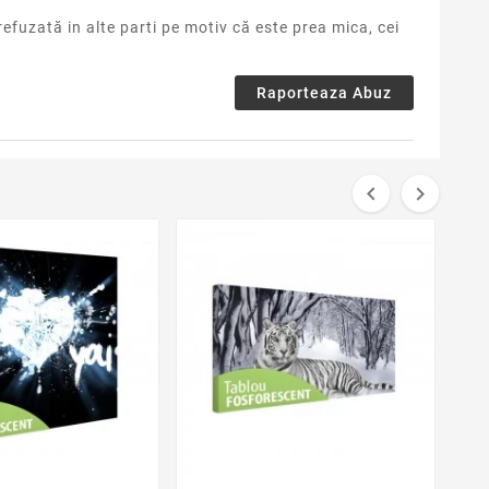
efuzată in alte parti pe motiv că este prea mica, cei
Raporteaza Abuz


favorite_border
favorite_border