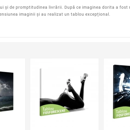
 și de promptitudinea livrării. După ce imaginea dorita a fost r
nsiunea imaginii și au realizat un tablou excepțional.
der
favorite_border