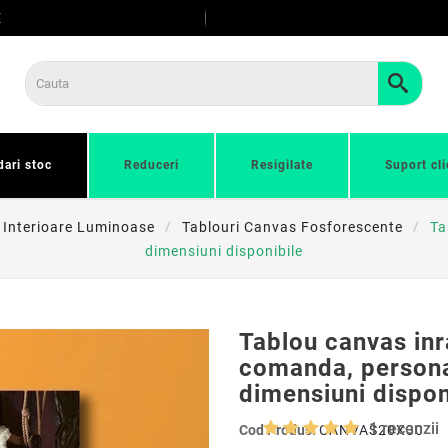
E
dari stoc
Reduceri
Resigilate
Suport cli
 Interioare Luminoase
Tablouri Canvas Fosforescente
Ta
dimensiuni disponibile
Tablou canvas inr
comanda, personal
dimensiuni dispon
1
recenzii
Cod Produs:
CANVAS20X30