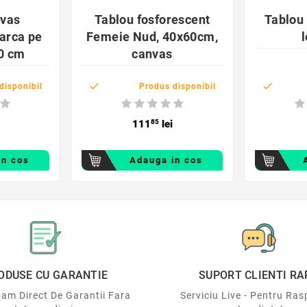

nvas
Tablou fosforescent
Tablou 
arca pe
Femeie Nud, 40x60cm,
0 cm
canvas


disponibil
Produs disponibil
111
85
lei
in cos
Adauga in cos
ODUSE CU GARANTIE
SUPORT CLIENTI RA
am Direct De Garantii Fara
Serviciu Live - Pentru Ras