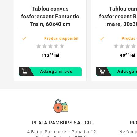


Tablou canvas
Tablou ca
fosforescent Fantastic
fosforescent B
Train, 60x40 cm
mare, 30x3


Produs disponibil
Produs 
112
09
lei
49
82
lei
Adauga in cos
Adauga 
PLATA RAMBURS SAU CU
PR
CARDUL
4 Banci Partenere – Pana La 12
Ne Ocup