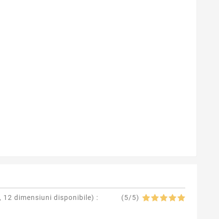
 12 dimensiuni disponibile
) :
(
5
/
5
)