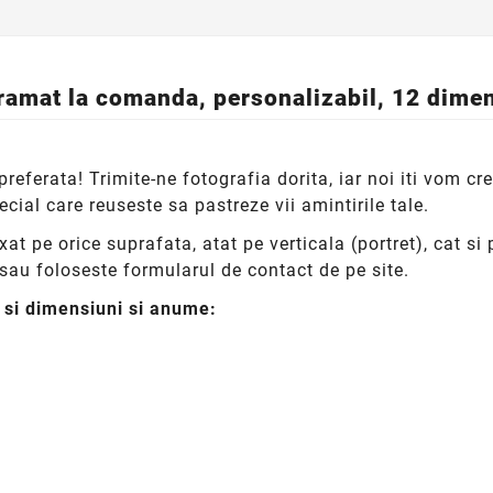
ramat la comanda, personalizabil, 12 dimen
referata! Trimite-ne fotografia dorita, iar noi iti vom c
ial care reuseste sa pastreze vii amintirile tale.
at pe orice suprafata, atat pe verticala (portret), cat s
sau foloseste formularul de contact de pe site.
e si dimensiuni si anume: