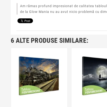
Am rămas profund impresionat de calitatea tabloului
de la Glow Mania nu au avut nicio problemă cu dime
6 ALTE PRODUSE SIMILARE:
favorite_border
favorite_bor