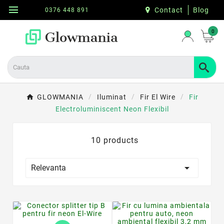
menu
Contact
Blog
0376 448 891
0
GLOWMANIA
Iluminat
Fir El Wire
Fir
Electroluminiscent Neon Flexibil
10 products

Relevanta