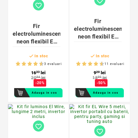
favorite_border
favorite_border
Fir
Fir
electroluminescent
electroluminescent
neon flexibil EL
neon flexibil EL
wire 5 mm
wire 3,2 mm


In stoc
In stoc
3 evaluari
11 evaluari
16
33
lei
9
20
lei
20
34
lei
18
30
lei
-20%
-50%
Adauga in cos
Adauga in cos
favorite_border
favorite_border