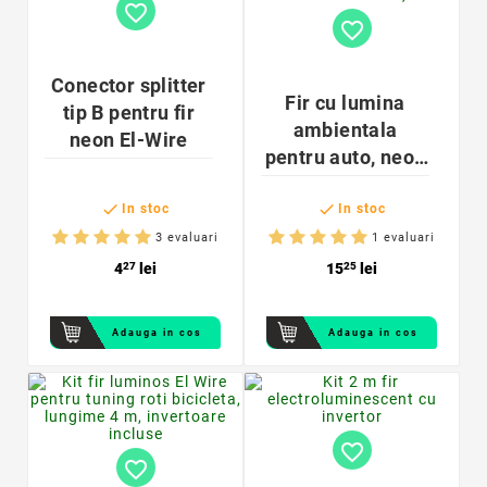
favorite_border
favorite_border
Conector splitter
Fir cu lumina
tip B pentru fir
ambientala
neon El-Wire
pentru auto, neon
ambiental flexibil


3,2 mm
In stoc
In stoc
3 evaluari
1 evaluari
4
27
lei
15
25
lei
Adauga in cos
Adauga in cos
favorite_border
favorite_border