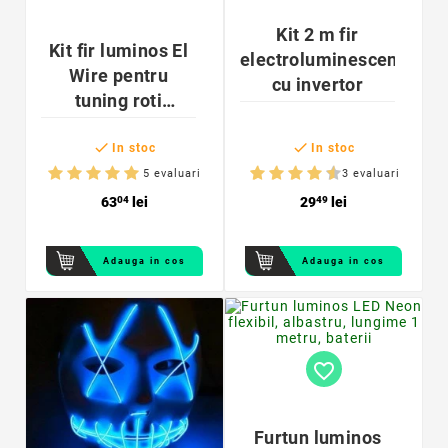
Kit 2 m fir
Kit fir luminos El
electroluminescent
Wire pentru
cu invertor
tuning roti
bicicleta, lungime


4 m, invertoare
In stoc
In stoc
incluse
5 evaluari
3 evaluari
63
04
lei
29
49
lei
Adauga in cos
Adauga in cos
favorite_border
Furtun luminos