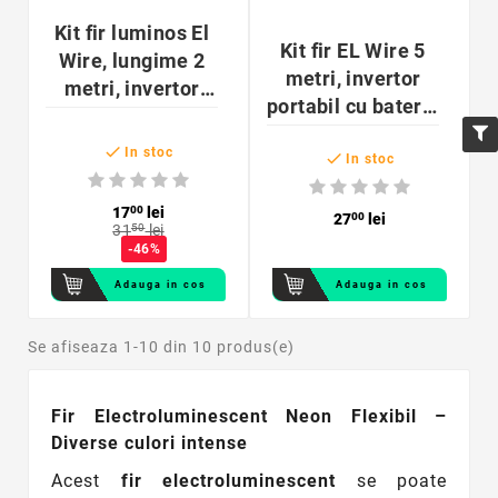
Kit fir luminos El
Kit fir EL Wire 5
Wire, lungime 2
metri, invertor
metri, invertor
portabil cu baterii,
inclus
pentru party,

In stoc

gaming si tuning
In stoc
auto
17
00
lei
27
00
lei
31
50
lei
-46%
Adauga in cos
Adauga in cos
Se afiseaza 1-10 din 10 produs(e)
Fir Electroluminescent Neon Flexibil –
Diverse culori intense
Acest
fir electroluminescent
se poate