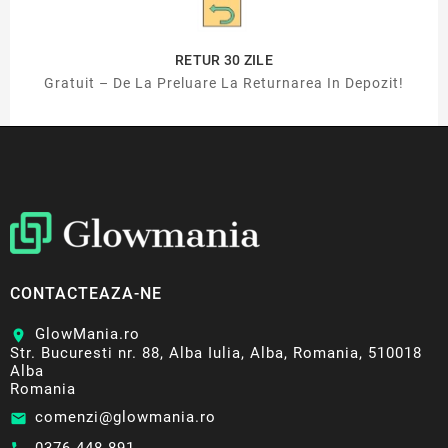
RETUR 30 ZILE
Gratuit – De La Preluare La Returnarea In Depozit!
CONTACTEAZA-NE
GlowMania.ro
location_on
Str. Bucuresti nr. 88, Alba Iulia, Alba, Romania, 510018
Alba
Romania
comenzi@glowmania.ro
email
0376 448 891