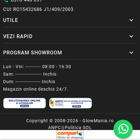
call
CUI RO15432686 J1/409/2003

UTILE

VEZI RAPID

PROGRAM SHOWROOM
Lun - Vin: ---------- 08:00 - 16:30
Sam: ----------------- Inchis
Dum: ---------------- Inchis
Magazin online deschis 24/7.
Copyright © 2008-2026 - GlowMania.ro
ANPC
||
Politica SOL