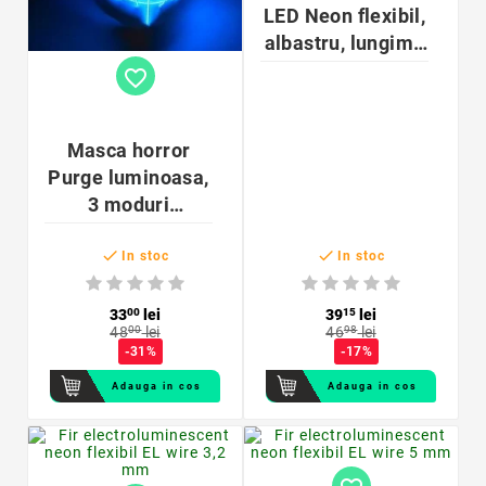
LED Neon flexibil,
albastru, lungime
1 metru, baterii
favorite_border
Masca horror
Purge luminoasa,
3 moduri
iluminare, unisex,


marime
In stoc
In stoc
universala
33
00
lei
39
15
lei
48
00
lei
46
98
lei
-31%
-17%
Adauga in cos
Adauga in cos