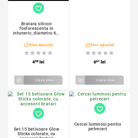
favorite_border
Bratara silicon
fosforescenta in
intuneric, diametru 6.5
cm


Stoc epuizat
Stoc epuizat
4
58
lei
6
61
lei


Lipsa stoc
Lipsa stoc
favorite_border
favorite_border
Cercei luminosi pentru
petreceri
Set 15 betisoare Glow
Sticks colorate, cu