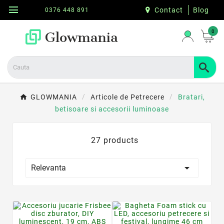
menu
Contact
Blog
0376 448 891
0
GLOWMANIA
Articole de Petrecere
Bratari,
betisoare si accesorii luminoase
27 products

Relevanta