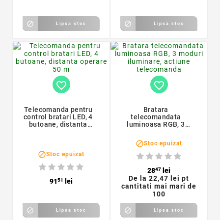


Lipsa stoc
Lipsa stoc
favorite_border
favorite_border
Telecomanda pentru
Bratara
control bratari LED, 4
telecomandata
butoane, distanta
luminoasa RGB, 3
operare 50 m
moduri iluminare,
actiune telecomanda

Stoc epuizat

Stoc epuizat
28
47
lei
De la
22,47 lei pt
91
51
lei
cantitati mai mari de
100


Lipsa stoc
Lipsa stoc