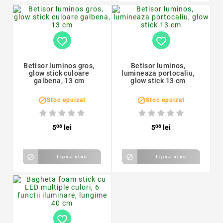
favorite_border
favorite_border
Betisor luminos gros,
Betisor luminos,
glow stick culoare
lumineaza portocaliu,
galbena, 13 cm
glow stick 13 cm


Stoc epuizat
Stoc epuizat
5
08
lei
5
08
lei


Lipsa stoc
Lipsa stoc
favorite_border