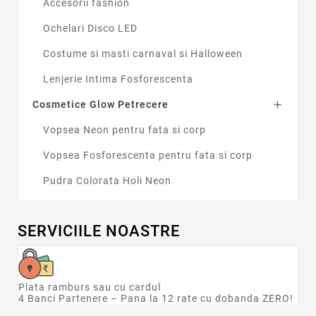
Minge
1
Accesorii fashion
Ochelari
3
Ochelari Disco LED
Pentru
Costume si masti carnaval si Halloween
Adulti
4
Lenjerie Intima Fosforescenta
Barbati
17
Copii
2
Cosmetice Glow Petrecere

Femei
20
Vopsea Neon pentru fata si corp
Tema
Vopsea Fosforescenta pentru fata si corp
Petrecere
24
Pudra Colorata Holi Neon
Sarbatoare
2
In stoc
5
SERVICIILE NOASTRE
Plata ramburs sau cu cardul
4 Banci Partenere – Pana la 12 rate cu dobanda ZERO!