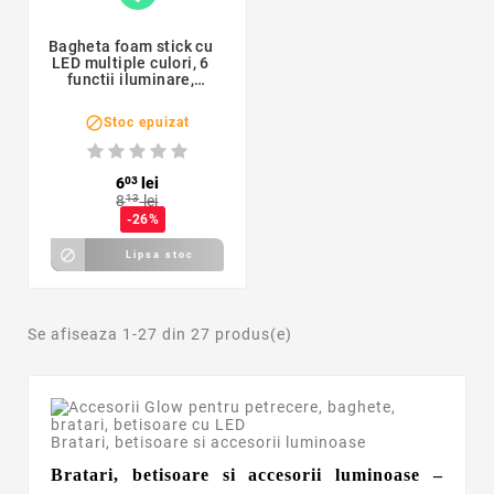
Bagheta foam stick cu
LED multiple culori, 6
functii iluminare,
lungime 40 cm

Stoc epuizat
6
03
lei
8
13
lei
-26%

Lipsa stoc
Se afiseaza 1-27 din 27 produs(e)
Bratari, betisoare si accesorii luminoase
Bratari, betisoare si accesorii luminoase –