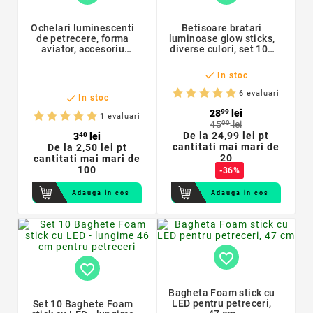
Ochelari luminescenti
Betisoare bratari
de petrecere, forma
luminoase glow sticks,
aviator, accesoriu
diverse culori, set 100
neon, diverse culori
bucati

In stoc
6 evaluari

In stoc
28
99
lei
1 evaluari
45
00
lei
De la
24,99 lei pt
3
40
lei
cantitati mai mari de
De la
2,50 lei pt
20
cantitati mai mari de
100
-36%
Adauga in cos
Adauga in cos
favorite_border
favorite_border
Bagheta Foam stick cu
LED pentru petreceri,
Set 10 Baghete Foam