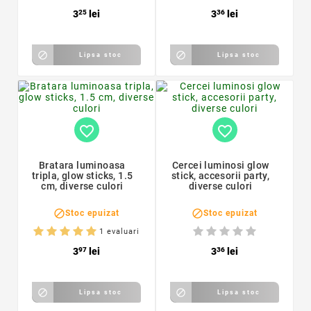
3
25
lei
3
36
lei


Lipsa stoc
Lipsa stoc
favorite_border
favorite_border
Bratara luminoasa
Cercei luminosi glow
tripla, glow sticks, 1.5
stick, accesorii party,
cm, diverse culori
diverse culori


Stoc epuizat
Stoc epuizat
1 evaluari
3
97
lei
3
36
lei


Lipsa stoc
Lipsa stoc