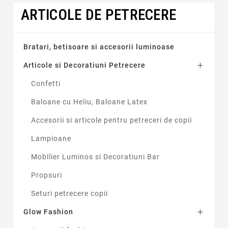
ARTICOLE DE PETRECERE
Pret
lei
lei
Bratari, betisoare si accesorii luminoase
Articole si Decoratiuni Petrecere

Brand
Confetti
Baloane cu Heliu, Baloane Latex
Tip produs
Accesorii si articole pentru petreceri de copii
Accesorii bratara
2
Lampioane
Accesorii ochelari
1
Bagheta
3
Mobilier Luminos si Decoratiuni Bar
Betisoare luminoase
4
Propsuri
Bratara
5
Cercei
2
Seturi petrecere copii
Cordeluta
1
Glow Fashion

Frisbee
2