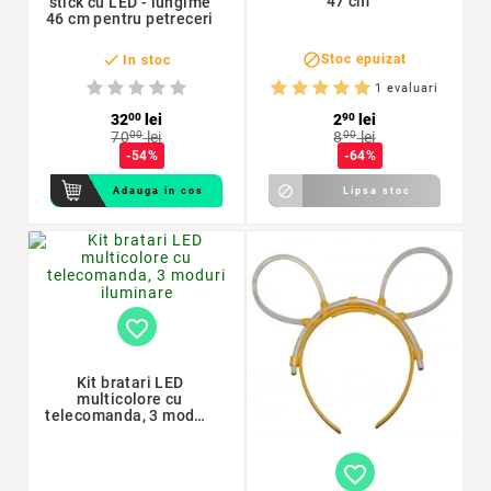
47 cm
stick cu LED - lungime
46 cm pentru petreceri


Stoc epuizat
In stoc
1 evaluari
32
00
lei
2
90
lei
70
00
lei
8
00
lei
-54%
-64%

Adauga in cos
Lipsa stoc
favorite_border
Kit bratari LED
multicolore cu
telecomanda, 3 moduri
iluminare
favorite_border