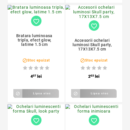
favorite_border
favorite_border
Bratara luminoasa
tripla, efect glow,
Accesorii ochelari
latime 1.5 cm
luminosi Skull party,
17X13X7.5 cm


Stoc epuizat
Stoc epuizat
4
07
lei
2
03
lei


Lipsa stoc
Lipsa stoc
favorite_border
favorite_border