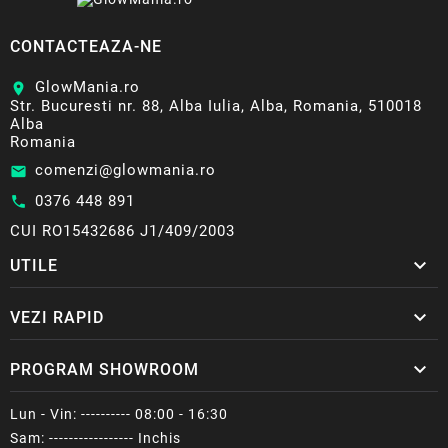
CONTACTEAZA-NE
GlowMania.ro
location_on
Str. Bucuresti nr. 88, Alba Iulia, Alba, Romania, 510018
Alba
Romania
comenzi@glowmania.ro
email
0376 448 891
call
CUI RO15432686 J1/409/2003

UTILE

VEZI RAPID

PROGRAM SHOWROOM
Lun - Vin: ---------- 08:00 - 16:30
Sam: ----------------- Inchis