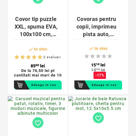
Covor tip puzzle
Covoras pentru
XXL, spuma EVA,
copii, imprimeu
100x100 cm,
pista auto,
grosime 2 cm,
suprafata

antiderapant,
impermeabila,
In stoc

In stoc
bicolor
83x57 cm, alb
2 evaluari
negru
15
10
lei
85
00
lei
18
12
lei
De la
76,50 lei pt
cantitati mai mari de 10
-17%
Adauga in cos
Adauga in cos
favorite_border
favorite_border