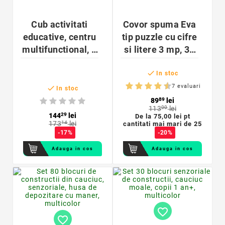
Cub activitati
Covor spuma Eva
educative, centru
tip puzzle cu cifre
multifunctional, 5
si litere 3 mp, 36
in 1, jucarie
piese, 29x29 cm,

interactiva din
grosime 0.9 cm
In stoc
lemn
7 evaluari

In stoc
89
89
lei
113
00
lei
144
29
lei
De la
75,00 lei pt
173
14
lei
cantitati mai mari de 25
-17%
-20%
Adauga in cos
Adauga in cos
favorite_border
favorite_border