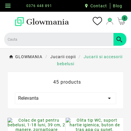
menu
Contact
Blog
0376 448 891
0
GLOWMANIA
Jucarii copii
Jucarii si accesorii
bebelusi
45 products

Relevanta