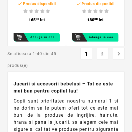


interactive, 6 roti
Produs disponibil
Produs disponibil
duble, sarcina
maxima 12 kg
165
00
lei
180
00
lei
Adauga in cos
Adauga in cos
1

Se afiseaza 1-40 din 45
2
produs(e)
Jucarii si accesorii bebelusi – Tot ce este
mai bun pentru copilul tau!
Copii sunt prioritatea noastra numarul 1 si
ne dorim sa le putem oferi tot ce este mai
bun, de la produse de ingrijire, hainute,
hrana si pana la jucarii, sa alegem cele mai
sigure si calitative produse pentru siguranta