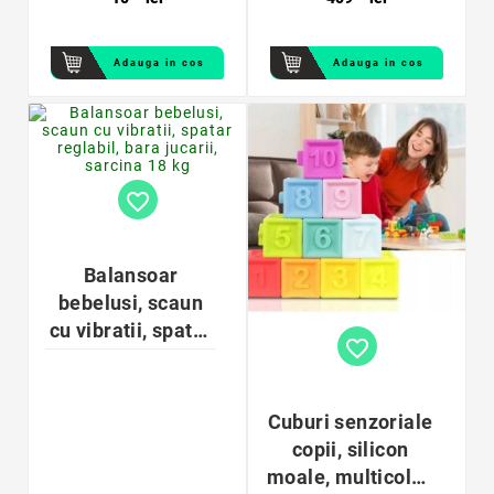
Adauga in cos
Adauga in cos
favorite_border
Balansoar
bebelusi, scaun
cu vibratii, spatar
favorite_border
reglabil, bara
jucarii, sarcina 18
kg
Cuburi senzoriale
copii, silicon
moale, multicolor,