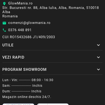
GlowMania.ro
location_on
Str. Bucuresti nr. 88, Alba Iulia, Alba, Romania, 510018
Alba
Romania
comenzi@glowmania.ro
email
0376 448 891
call
CUI RO15432686 J1/409/2003

UTILE

VEZI RAPID

PROGRAM SHOWROOM
Lun - Vin: ---------- 08:00 - 16:30
Sam: ----------------- Inchis
Dum: ---------------- Inchis
Magazin online deschis 24/7.