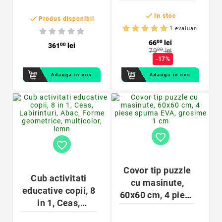
5.3 x 6.5 cm, set

10 bucati
In stoc

Produs disponibil
1 evaluari
66
00
lei
361
00
lei
79
20
lei
-17%
Adauga in cos
Adauga in cos
favorite_border
favorite_border
Covor tip puzzle
Cub activitati
cu masinute,
educative copii, 8
60x60 cm, 4 piese
in 1, Ceas,
spuma EVA,
Labirinturi, Abac,
grosime 1 cm