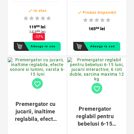
vacuta, platforma
inaltime

interactiva,
ajustabila 3
In stoc

Produs disponibil
47x30x47 cm
niveluri, 6 roti
duble
119
90
lei
165
00
lei
143
88
lei
-17%
Adauga in cos
Adauga in cos
favorite_border
favorite_border
Premergator cu
Premergator
jucarii, inaltime
reglabil pentru
reglabila, efecte
bebelusi 6-15
sonore si lumini,
luni, jucarii
varsta 6-15 luni