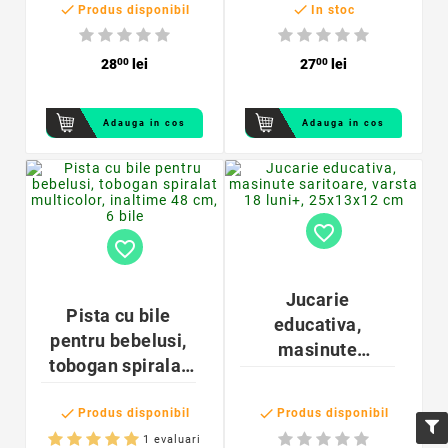


25 kg, maner
9,2 x 9,4 cm, ABS,
Produs disponibil
In stoc
transport,
negru
galbena
28
00
lei
27
00
lei
Adauga in cos
Adauga in cos
favorite_border
favorite_border
Jucarie
Pista cu bile
educativa,
pentru bebelusi,
masinute
tobogan spiralat
saritoare, varsta
multicolor,
18 luni+,


inaltime 48 cm, 6
Produs disponibil
Produs disponibil
25x13x12 cm
bile
1 evaluari