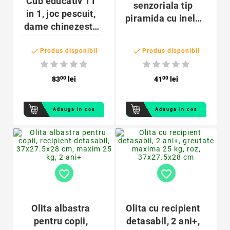
Cub educativ 11
senzoriala tip
in 1, joc pescuit,
piramida cu inele
dame chinezesti,
din silicon moale,
abac, sortator
8 piese, 6 luni+,


forme, ceas,
Produs disponibil
Produs disponibil
multicolor
labirint margele,
lemn multicolor
83
00
lei
41
00
lei
Adauga in cos
Adauga in cos
favorite_border
favorite_border
Olita albastra
Olita cu recipient
pentru copii,
detasabil, 2 ani+,