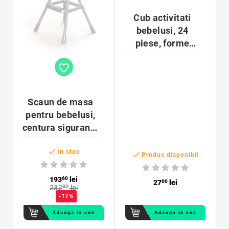
Cub activitati
bebelusi, 24
piese, forme
diverse
favorite_border
Scaun de masa
pentru bebelusi,
centura siguranta
3 puncte,

90x70x60 cm
In stoc

Produs disponibil
193
60
lei
27
00
lei
232
32
lei
-17%
Adauga in cos
Adauga in cos