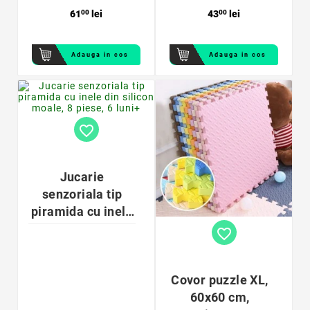
61
00
lei
43
00
lei
Adauga in cos
Adauga in cos
favorite_border
Jucarie
senzoriala tip
piramida cu inele
din silicon moale,
favorite_border
8 piese, 6 luni+
Covor puzzle XL,
60x60 cm,