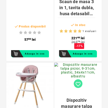
Scaun de masa 3
in 1, tavita dubla,
husa detasabila,
suport reglabil

picioare, piele
In stoc

Produs disponibil
ecologica, alb si
1 evaluari
verde menta
221
46
lei
57
00
lei
265
76
lei
-17%
Adauga in cos
Adauga in cos
favorite_border
Dispozitiv
masurare talpa