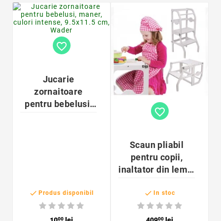
favorite_border
Jucarie
zornaitoare
pentru bebelusi,
favorite_border
maner, culori
intense, 9.5x11.5
cm, Wader
Scaun pliabil
pentru copii,
inaltator din lemn,
2 in 1 scaun si


masa, learning
Produs disponibil
In stoc
tower
10
00
lei
409
00
lei