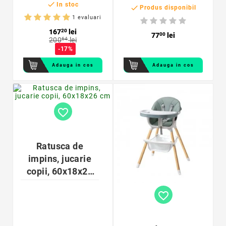

Forme
In stoc

Produs disponibil
geometrice,
1 evaluari
multicolor, lemn
167
20
lei
77
00
lei
200
64
lei
-17%
Adauga in cos
Adauga in cos
favorite_border
Ratusca de
impins, jucarie
copii, 60x18x26
cm
favorite_border