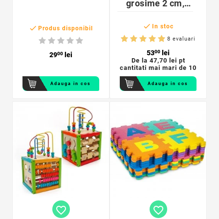
grosime 2 cm,
spuma EVA, 2

piese
In stoc

Produs disponibil
8 evaluari
53
00
lei
29
00
lei
De la
47,70 lei pt
cantitati mai mari de 10
Adauga in cos
Adauga in cos
favorite_border
favorite_border