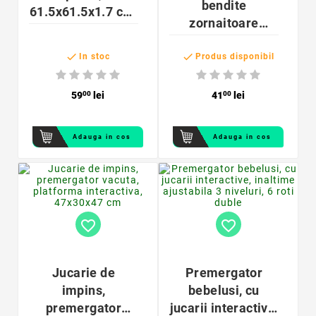
bendite
61.5x61.5x1.7 cm,
zornaitoare
spuma EVA, set 2
pentru bebelusi,
piese


model zebra si
In stoc
Produs disponibil
girafa, textil
59
00
lei
41
00
lei
Adauga in cos
Adauga in cos
favorite_border
favorite_border
Jucarie de
Premergator
impins,
bebelusi, cu
premergator
jucarii interactive,