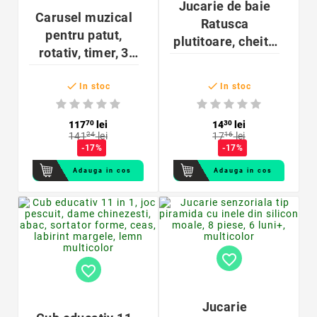
Jucarie de baie
Carusel muzical
Ratusca
pentru patut,
plutitoare, cheita
rotativ, timer, 3
pentru inot,
moduri muzicale,
12.5x10x5.5 cm


figurine albinute
In stoc
In stoc
multicolor
117
70
lei
14
30
lei
141
24
lei
17
16
lei
-17%
-17%
Adauga in cos
Adauga in cos
favorite_border
favorite_border
Jucarie