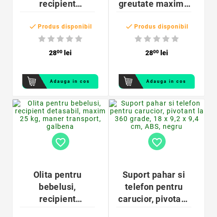
recipient
greutate maxima
detasabil,
25 kg, roz,


37x27.5x28 cm,
37x27.5x28 cm
Produs disponibil
Produs disponibil
maxim 25 kg, 2
ani+
28
00
lei
28
00
lei
Adauga in cos
Adauga in cos
favorite_border
favorite_border
Olita pentru
Suport pahar si
bebelusi,
telefon pentru
recipient
carucior, pivotant
detasabil, maxim
la 360 grade, 18 x