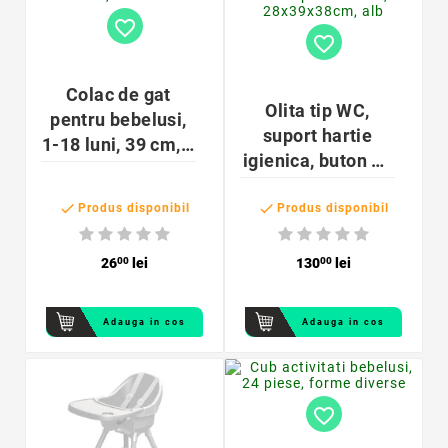
favorite_border
favorite_border
Colac de gat
Olita tip WC,
pentru bebelusi,
suport hartie
1-18 luni, 39 cm, 2
igienica, buton de
manere,
tras apa cu sunet,
zornaitoare


28x39x38cm, alb
Produs disponibil
Produs disponibil
26
00
lei
130
00
lei
Adauga in cos
Adauga in cos
favorite_border