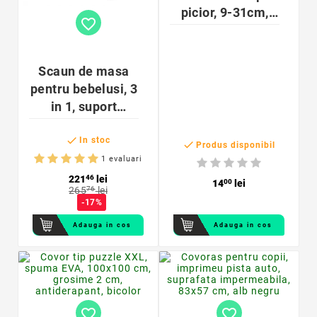
picior, 9-31cm,
favorite_border
plastic,
34x4x11cm,
albastru
Scaun de masa
pentru bebelusi, 3
in 1, suport
picioare, tavita si

husa detasabile,
In stoc

Produs disponibil
centura 5 puncte,
1 evaluari
roz pudra
221
46
lei
14
00
lei
265
76
lei
-17%
Adauga in cos
Adauga in cos
favorite_border
favorite_border