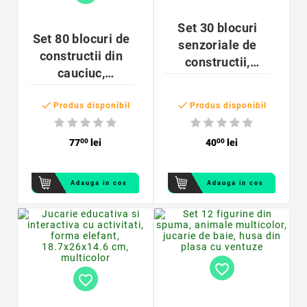
Set 30 blocuri
Set 80 blocuri de
senzoriale de
constructii din
constructii,
cauciuc,
cauciuc moale,
senzoriale, husa
copii 1 an+,


de depozitare cu
Produs disponibil
Produs disponibil
multicolor
maner, multicolor
77
00
lei
40
00
lei
Adauga in cos
Adauga in cos
favorite_border
favorite_border