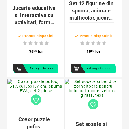
Set 12 figurine din
Jucarie educativa
spuma, animale
si interactiva cu
multicolor, jucarie
activitati, forma
de baie, husa din
elefant,
plasa cu ventuze


18.7x26x14.6 cm,
Produs disponibil
Produs disponibil
multicolor
75
00
lei
19
00
lei
Adauga in cos
Adauga in cos
favorite_border
favorite_border
Covor puzzle
Set sosete si
pufos,