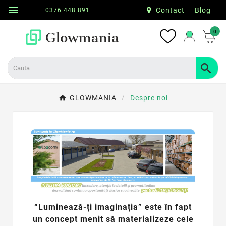
menu
Contact
Blog
0376 448 891
0
GLOWMANIA
Despre noi
“Luminează-ți imaginația” este în fapt
un concept menit să materializeze cele