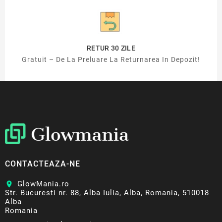
RETUR 30 ZILE
Gratuit – De La Preluare La Returnarea In Depozit!
CONTACTEAZA-NE
GlowMania.ro
location_on
Str. Bucuresti nr. 88, Alba Iulia, Alba, Romania, 510018
Alba
Romania