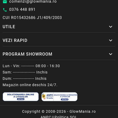
comenzi@glowmania.ro
email
0376 448 891
call
CUI RO15432686 J1/409/2003

UTILE

VEZI RAPID

PROGRAM SHOWROOM
Lun - Vin: ---------- 08:00 - 16:30
Sam: ----------------- Inchis
Dum: ---------------- Inchis
Magazin online deschis 24/7.
Copyright © 2008-2026 - GlowMania.ro
ANPC
||
Politica SOL