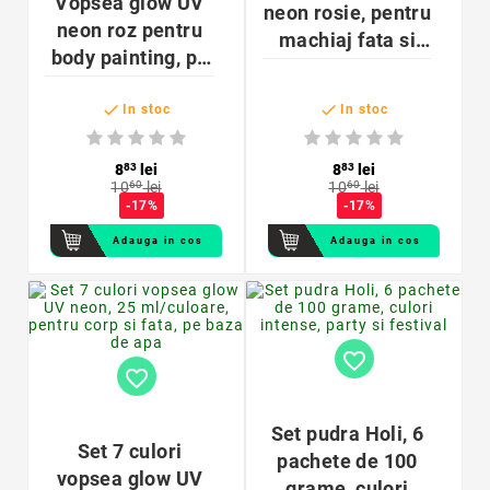
Vopsea glow UV
neon rosie, pentru
neon roz pentru
machiaj fata si
body painting, pe
corp, 25 ml
baza de apa,


cantitate 25 ml
In stoc
In stoc
8
83
lei
8
83
lei
10
60
lei
10
60
lei
-17%
-17%
Adauga in cos
Adauga in cos
favorite_border
favorite_border
Set pudra Holi, 6
Set 7 culori
pachete de 100
vopsea glow UV
grame, culori