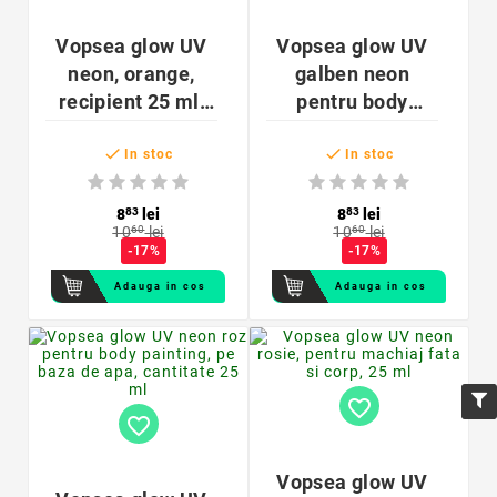
Vopsea glow UV
Vopsea glow UV
neon, orange,
galben neon
recipient 25 ml,
pentru body
pentru body
painting, cantitate


painting si
25 ml, pe baza de
In stoc
In stoc
proiecte artistice
apa
8
83
lei
8
83
lei
10
60
lei
10
60
lei
-17%
-17%
Adauga in cos
Adauga in cos
favorite_border
favorite_border
Vopsea glow UV