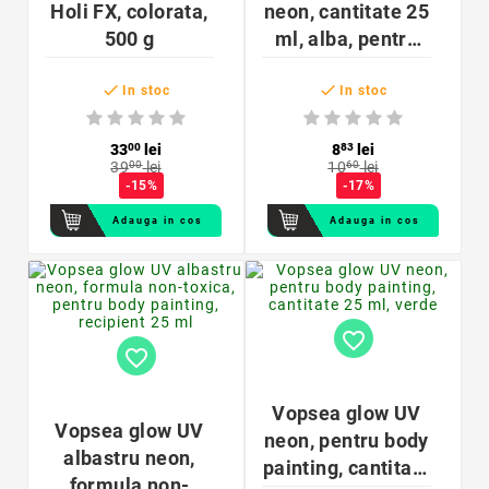
Holi FX, colorata,
neon, cantitate 25
500 g
ml, alba, pentru
corp


In stoc
In stoc
33
00
lei
8
83
lei
39
00
lei
10
60
lei
-15%
-17%
Adauga in cos
Adauga in cos
favorite_border
favorite_border
Vopsea glow UV
Vopsea glow UV
neon, pentru body
albastru neon,
painting, cantitate
formula non-