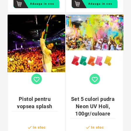
Adauga in cos
Adauga in cos
favorite_border
favorite_border
Pistol pentru
Set 5 culori pudra
vopsea splash
Neon UV Holi,
100gr/culoare


In stoc
In stoc