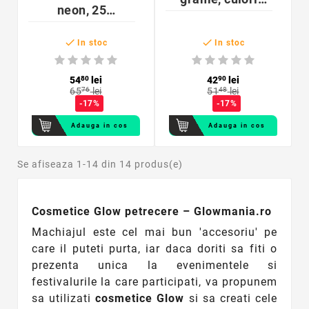
neon, 25
intense, party si
ml/culoare,
festival


pentru corp si
In stoc
In stoc
fata, pe baza de
apa
54
80
lei
42
90
lei
65
76
lei
51
48
lei
-17%
-17%
Adauga in cos
Adauga in cos
Se afiseaza 1-14 din 14 produs(e)
Cosmetice Glow petrecere – Glowmania.ro
Machiajul este cel mai bun 'accesoriu' pe
care il puteti purta, iar daca doriti sa fiti o
prezenta unica la evenimentele si
festivalurile la care participati, va propunem
sa utilizati
cosmetice Glow
si sa creati cele