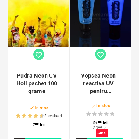
favorite_border
favorite_border
Pudra Neon UV
Vopsea Neon
Holi pachet 100
reactiva UV
grame
pentru
bodypainting

flacon 50 ml
In stoc

In stoc
2 evaluari
21
00
lei
7
00
lei
39
00
lei
-46%