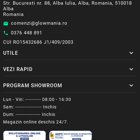
Str. Bucuresti nr. 88, Alba Iulia, Alba, Romania, 510018
Alba
Romania
comenzi@glowmania.ro
email
0376 448 891
call
CUI RO15432686 J1/409/2003

UTILE

VEZI RAPID

PROGRAM SHOWROOM
Lun - Vin: ---------- 08:00 - 16:30
Sam: ----------------- Inchis
Dum: ---------------- Inchis
Magazin online deschis 24/7.