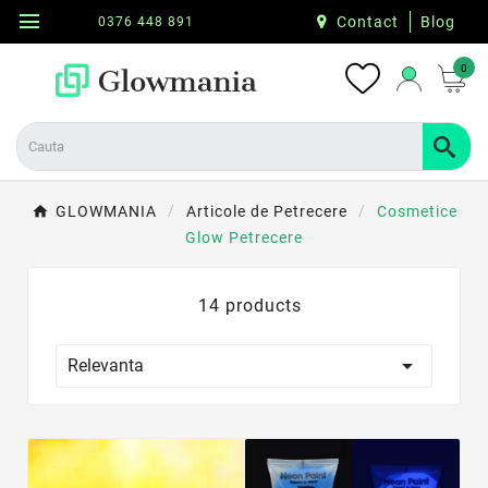
menu
Contact
Blog
0376 448 891
0
GLOWMANIA
Articole de Petrecere
Cosmetice
Glow Petrecere
14 products

Relevanta