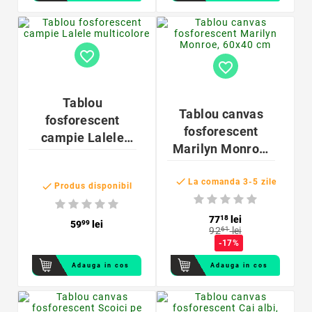
favorite_border
favorite_border
Tablou
Tablou canvas
fosforescent
fosforescent
campie Lalele
Marilyn Monroe,
multicolore
60x40 cm

La comanda 3-5 zile

Produs disponibil
77
18
lei
59
99
lei
92
61
lei
-17%
Adauga in cos
Adauga in cos