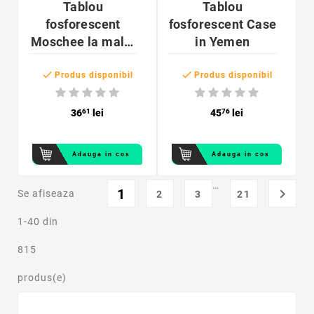
Tablou
Tablou
fosforescent
fosforescent Case
Moschee la malul
in Yemen
marii


Produs disponibil
Produs disponibil
36
61
lei
45
76
lei
Adauga in cos
Adauga in cos
…
1

Se afiseaza
2
3
21
1-40 din
815
produs(e)