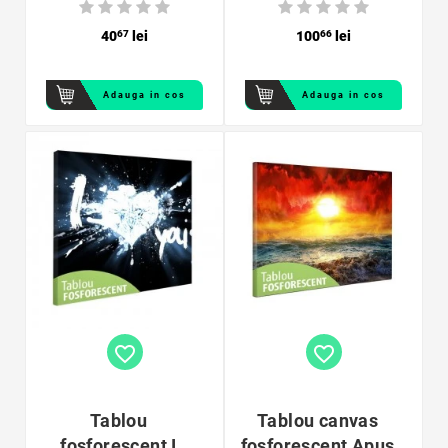
40
67
lei
100
66
lei
Adauga in cos
Adauga in cos
favorite_border
favorite_border
Tablou
Tablou canvas
fosforescent I
fosforescent Apus