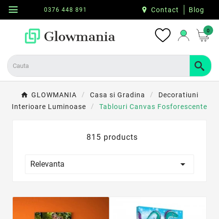
menu
Contact
Blog
0376 448 891
0
GLOWMANIA
Casa si Gradina
Decoratiuni
Interioare Luminoase
Tablouri Canvas Fosforescente
815 products

Relevanta