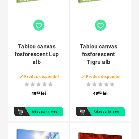
favorite_border
favorite_border
Tablou canvas
Tablou canvas
fosforescent Lup
fosforescent
alb
Tigru alb


Produs disponibil
Produs disponibil
49
82
lei
49
82
lei
Adauga in cos
Adauga in cos