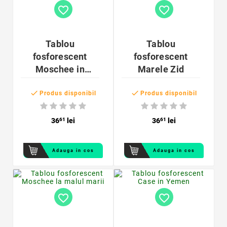
favorite_border
favorite_border
Tablou
Tablou
fosforescent
fosforescent
Moschee in
Marele Zid
detaliu


Produs disponibil
Produs disponibil
36
61
lei
36
61
lei
Adauga in cos
Adauga in cos
favorite_border
favorite_border