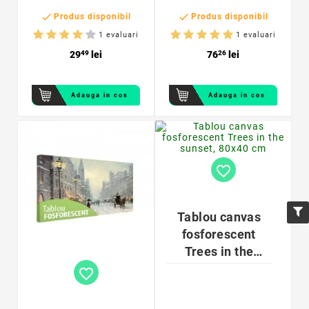
personalizabil, 12


dimensiuni
Produs disponibil
Produs disponibil
disponibile
1 evaluari
1 evaluari
29
49
lei
76
26
lei
Adauga in cos
Adauga in cos
favorite_border
Tablou canvas
fosforescent
Trees in the
sunset, 80x40 cm
favorite_border