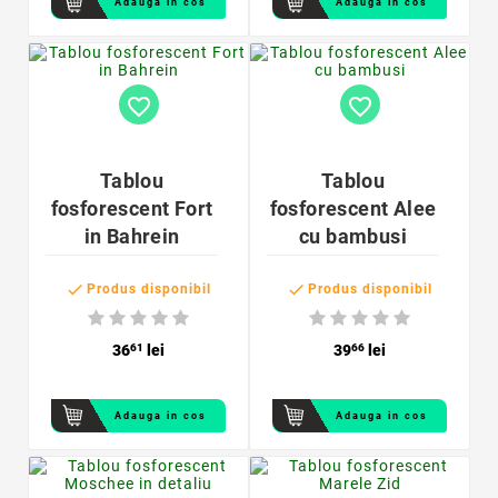
Adauga in cos
Adauga in cos
favorite_border
favorite_border
Tablou
Tablou
fosforescent Fort
fosforescent Alee
in Bahrein
cu bambusi


Produs disponibil
Produs disponibil
36
61
lei
39
66
lei
Adauga in cos
Adauga in cos