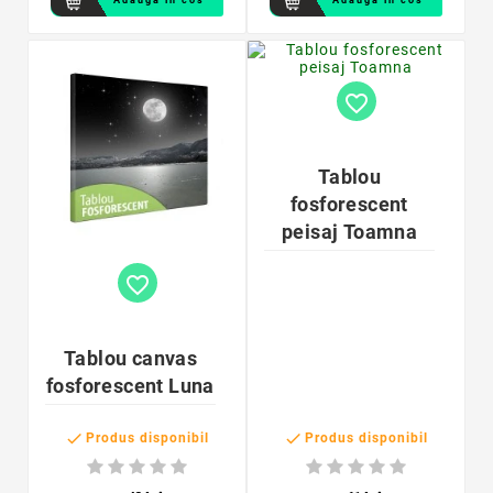
Adauga in cos
Adauga in cos
favorite_border
Tablou
fosforescent
peisaj Toamna
favorite_border
Tablou canvas
fosforescent Luna


Produs disponibil
Produs disponibil