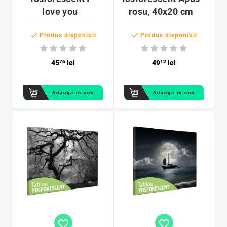
love you
rosu, 40x20 cm


Produs disponibil
Produs disponibil
45
76
lei
49
12
lei
Adauga in cos
Adauga in cos
favorite_border
favorite_border