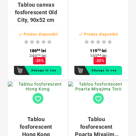
Tablou canvas
fosforescent Old
City, 90x52 cm


Produs disponibil
Produs disponibil
186
84
lei
119
73
lei
249
12
lei
159
64
lei
-25%
-25%
Adauga in cos
Adauga in cos
favorite_border
favorite_border
Tablou
Tablou
fosforescent
fosforescent
Hong Kong
Poarta Miyajima