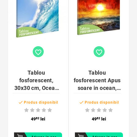
favorite_border
favorite_border
Tablou
Tablou
fosforescent,
fosforescent Apus
30x30 cm, Ocean
soare in ocean,
Wave
canvas, 20x40cm


Produs disponibil
Produs disponibil
49
82
lei
49
82
lei