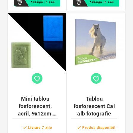
Adauga in cos
Adauga in cos
favorite_border
favorite_border
Mini tablou
Tablou
fosforescent,
fosforescent Cal
acril, 9x12cm,
alb fotografie
handmade,


Familia
Livrare 7 zile
Produs disponibil