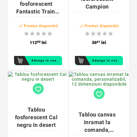
fosforescent
Campion
Fantastic Train,
60x40 cm


Produs disponibil
Produs disponibil
112
09
lei
36
61
lei
Adauga in cos
Adauga in cos
favorite_border
favorite_border
Tablou
Tablou canvas
fosforescent Cal
inramat la
negru in desert
comanda,