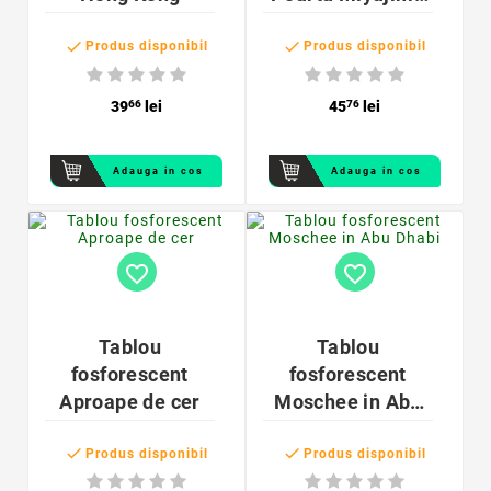
Torii


Produs disponibil
Produs disponibil
39
66
lei
45
76
lei
Adauga in cos
Adauga in cos
favorite_border
favorite_border
Tablou
Tablou
fosforescent
fosforescent
Aproape de cer
Moschee in Abu
Dhabi


Produs disponibil
Produs disponibil