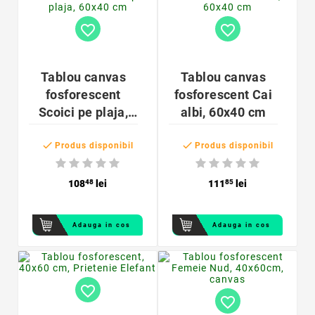
favorite_border
favorite_border
Tablou canvas
Tablou canvas
fosforescent
fosforescent Cai
Scoici pe plaja,
albi, 60x40 cm
60x40 cm


Produs disponibil
Produs disponibil
108
48
lei
111
85
lei
Adauga in cos
Adauga in cos
favorite_border
favorite_border