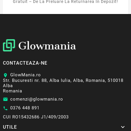
Gratuit – De La Preluare La Returnarea In Depozit!
CONTACTEAZA-NE
GlowMania.ro
location_on
Str. Bucuresti nr. 88, Alba Iulia, Alba, Romania, 510018
Alba
Romania
comenzi@glowmania.ro
email
0376 448 891
call
CUI RO15432686 J1/409/2003

UTILE