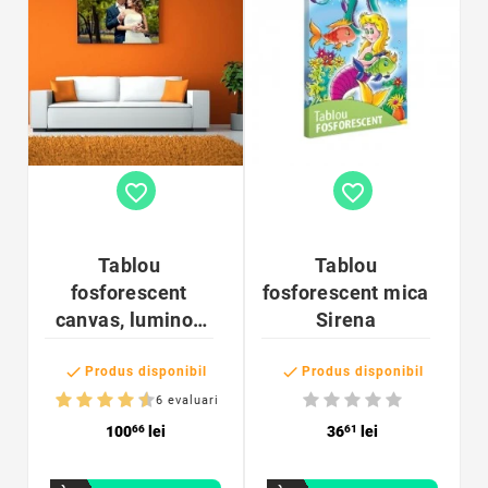
favorite_border
favorite_border
Tablou
Tablou
fosforescent
fosforescent mica
canvas, luminos
Sirena
in intuneric


personalizabil cu
Produs disponibil
Produs disponibil
imaginea ta
6 evaluari
100
66
lei
36
61
lei