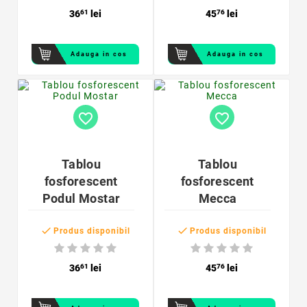
36
61
lei
45
76
lei
Adauga in cos
Adauga in cos
favorite_border
favorite_border
Tablou
Tablou
fosforescent
fosforescent
Podul Mostar
Mecca


Produs disponibil
Produs disponibil
36
61
lei
45
76
lei