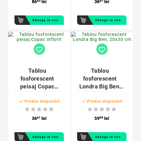
86
43
lei
36
61
lei
Adauga in cos
Adauga in cos
favorite_border
favorite_border
Tablou
Tablou
fosforescent
fosforescent
peisaj Copac
Londra Big Ben,
inflorit
20x30 cm


Produs disponibil
Produs disponibil
36
61
lei
59
99
lei
Adauga in cos
Adauga in cos