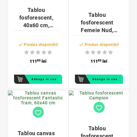
Tablou
Tablou
fosforescent,
fosforescent
40x60 cm,
Femeie Nud,
Prietenie Elefant
40x60cm, canvas


Produs disponibil
Produs disponibil
111
85
lei
111
85
lei
Adauga in cos
Adauga in cos
favorite_border
favorite_border
Tablou
Tablou canvas
fosforescent