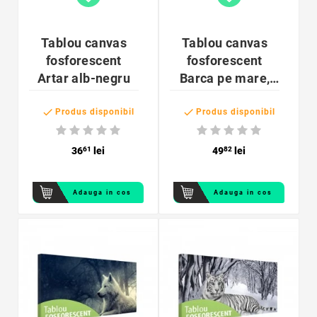
Tablou canvas
Tablou canvas
fosforescent
fosforescent
Artar alb-negru
Barca pe mare,
30x30 cm


Produs disponibil
Produs disponibil
36
61
lei
49
82
lei
Adauga in cos
Adauga in cos