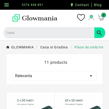
menu
Contact
Blog
0376 448 891
0
GLOWMANIA
Casa si Gradina
Plase de umbrire
11 products

Relevanta