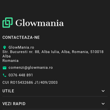
CONTACTEAZA-NE
GlowMania.ro
location_on
Str. Bucuresti nr. 88, Alba Iulia, Alba, Romania, 510018
Alba
Romania
comenzi@glowmania.ro
email
0376 448 891
call
CUI RO15432686 J1/409/2003

UTILE

VEZI RAPID