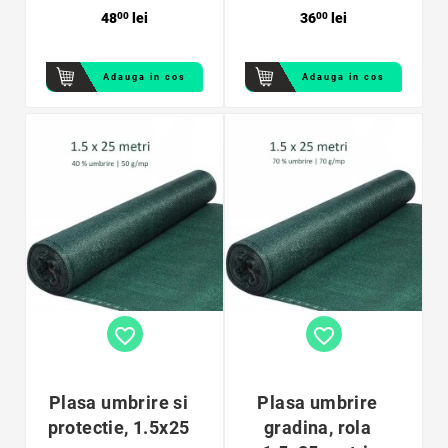
48
00
lei
36
00
lei
Adauga in cos
Adauga in cos
favorite_border
favorite_border
Plasa umbrire si
Plasa umbrire
protectie, 1.5x25
gradina, rola