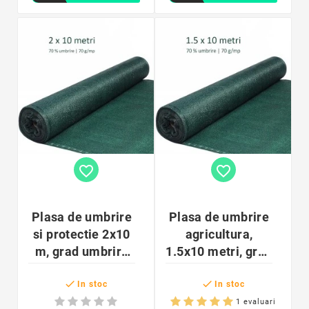
favorite_border
favorite_border
Plasa de umbrire
Plasa de umbrire
si protectie 2x10
agricultura,
m, grad umbrire
1.5x10 metri, grad
70%, densitate
umbrire 70%,


HDPE 70 g/mp
polietilena
In stoc
In stoc
densitate 70 g/mp
1 evaluari