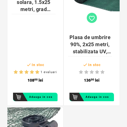
solara, 1.5x25
metri, grad
umbrire 90%,
favorite_border
HDPE
Plasa de umbrire
90%, 2x25 metri,
stabilizata UV,
anti-vant, HDPE


In stoc
In stoc
1 evaluari
108
00
lei
136
00
lei
Adauga in cos
Adauga in cos