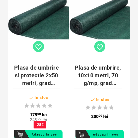
favorite_border
favorite_border
Plasa de umbrire
Plasa de umbrire,
si protectie 2x50
10x10 metri, 70
metri, grad
g/mp, grad
umbrire 70%,
umbrire 70%,

densitate 70
verde
In stoc

In stoc
g/mp, HDPE,
verde
179
00
lei
200
00
lei
249
00
lei
-28%
Adauga in cos
Adauga in cos