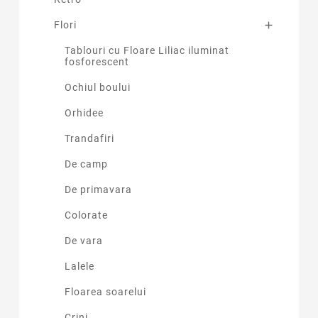
Flori

Tablouri cu Floare Liliac iluminat
fosforescent
Ochiul boului
Orhidee
Trandafiri
De camp
De primavara
Colorate
De vara
Lalele
Floarea soarelui
Crini