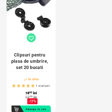
favorite_border
Clipsuri pentru
plasa de umbrire,
set 20 bucati

In stoc
1 evaluari
18
92
lei
22
70
lei
-17%
Adauga in cos