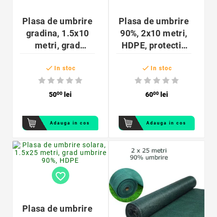
Plasa de umbrire
Plasa de umbrire
gradina, 1.5x10
90%, 2x10 metri,
metri, grad
HDPE, protectie
umbrire 90%,
UV gradina si


verde
terasa
In stoc
In stoc
50
00
lei
60
00
lei
Adauga in cos
Adauga in cos
favorite_border
Plasa de umbrire