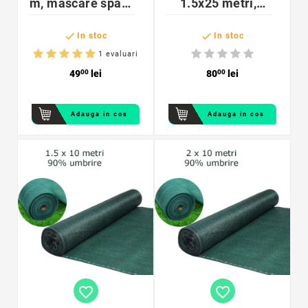
m, mascare spatii
1.5x25 metri,
private, grad de
opacitate 70%,


umbrire 40%, 50
polietilena
In stoc
In stoc
g/mp, HDPE
densitate 70 g/mp
1 evaluari
49
00
lei
80
00
lei
Adauga in cos
Adauga in cos
favorite_border
favorite_border