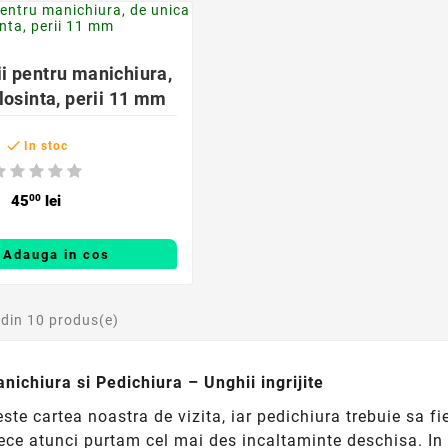

ii pentru manichiura,
losinta, perii 11 mm

In stoc
45
00
lei
Adauga in cos
 din 10 produs(e)
nichiura si Pedichiura – Unghii ingrijite
ste cartea noastra de vizita, iar pedichiura trebuie sa fi
ece atunci purtam cel mai des incaltaminte deschisa. In 