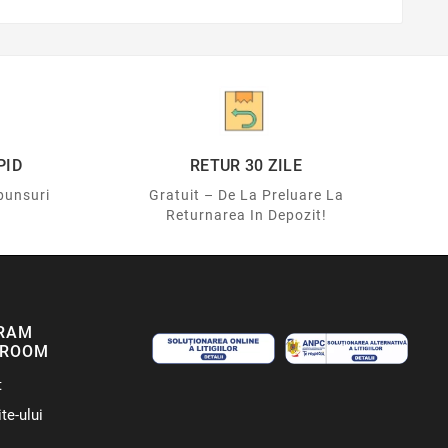
PID
RETUR 30 ZILE
punsuri
Gratuit – De La Preluare La
Returnarea In Depozit!
RAM
ROOM
t
te-ului