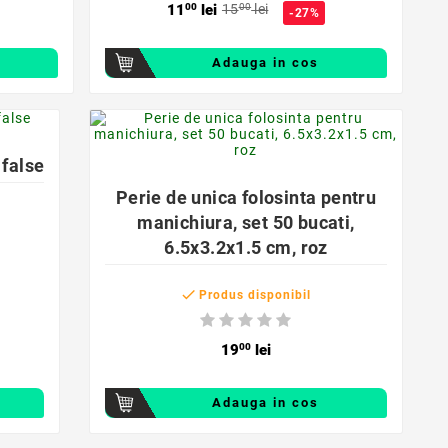
11
00
lei
15
00
lei
-27%
Adauga in cos
favorite_border
 false

Perie de unica folosinta pentru
manichiura, set 50 bucati,
6.5x3.2x1.5 cm, roz

Produs disponibil
19
00
lei
Adauga in cos