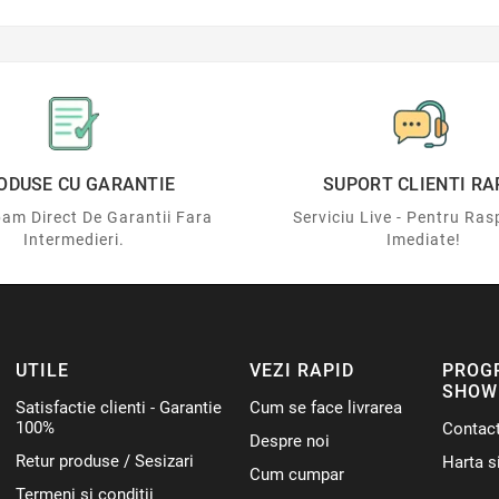
ODUSE CU GARANTIE
SUPORT CLIENTI RA
am Direct De Garantii Fara
Serviciu Live - Pentru Ras
Intermedieri.
Imediate!
UTILE
VEZI RAPID
PROG
SHOW
Satisfactie clienti - Garantie
Cum se face livrarea
100%
Contac
Despre noi
Retur produse / Sesizari
Harta si
Cum cumpar
Termeni si conditii