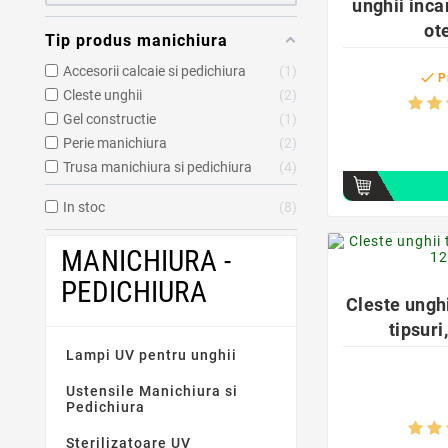
unghii inca
ot
Tip produs manichiura
Accesorii calcaie si pedichiura
1

P
Cleste unghii
2
Gel constructie
1
Perie manichiura
2
Trusa manichiura si pedichiura
4
In stoc
8
MANICHIURA -
PEDICHIURA
Cleste unghi
tipsuri
Lampi UV pentru unghii
Ustensile Manichiura si
Pedichiura
Sterilizatoare UV