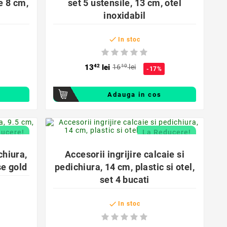
me 8 cm,
set 5 ustensile, 13 cm, otel
inoxidabil

In stoc
13
42
lei
16
10
lei
-17%
Adauga in cos
favorite_border
ducere!
La Reducere!

chiura,
Accesorii ingrijire calcaie si
se gold
pedichiura, 14 cm, plastic si otel,
set 4 bucati

In stoc