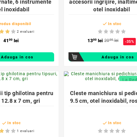
rnate, 6 instrumente
accesorii ingrijire, inalti
el inoxidabil
otel inoxidabil

rodus disponibil
In stoc
2 evaluari
41
00
lei
13
00
lei
20
00
lei
-35%
Adauga in cos
Adauga in cos
favorite_border
favorite_border
La Re


i tip ghilotina pentru
Cleste manichiura si pedi
, 12.8 x 7 cm, gri
9.5 cm, otel inoxidabil, ro


In stoc
In stoc
1 evaluari