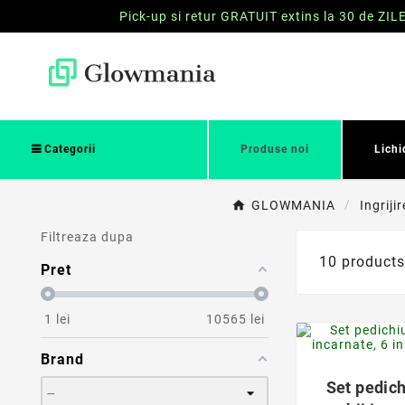
Pick-up si retur GRATUIT extins la 30 de ZIL
Categorii
Produse noi
Lichi
GLOWMANIA
Ingriji
Filtreaza dupa
10 product
Pret
1
lei
10565
lei
Brand
Set pedich