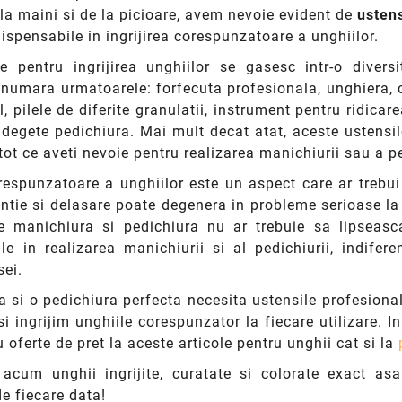
 la maini si de la picioare, avem nevoie evident de
usten
dispensabile in ingrijirea corespunzatoare a unghiilor.
le pentru ingrijirea unghiilor se gasesc intr-o diver
 numara urmatoarele: forfecuta profesionala, unghiera, cl
, pilele de diferite granulatii, instrument pentru ridicare
 degete pedichiura. Mai mult decat atat, aceste ustensil
tot ce aveti nevoie pentru realizarea manichiurii sau a pe
orespunzatoare a unghiilor este un aspect care ar trebu
ntie si delasare poate degenera in probleme serioase la n
de manichiura si pedichiura nu ar trebuie sa lipseasc
le in realizarea manichiurii si al pedichiurii, indife
sei.
 si o pedichiura perfecta necesita ustensile profesionale
i ingrijim unghiile corespunzator la fiecare utilizare.
 oferte de pret la aceste articole pentru unghii cat si la
 acum unghii ingrijite, curatate si colorate exact as
e fiecare data!