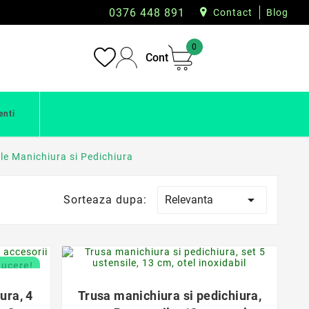
0376 448 891
Contact
Blog
0
Cont
enti
le Manichiura si Pedichiura

Relevanta
Sorteaza dupa:
favorite_border
ducere!

ura, 4
Trusa manichiura si pedichiura,