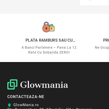
PLATA RAMBURS SAU CU
PR
CARDUL
4 Banci Partenere – Pana La 12
Ne Ocup
Rate Cu Dobanda ZERO!
CONTACTEAZA-NE
GlowMania.ro
location_on