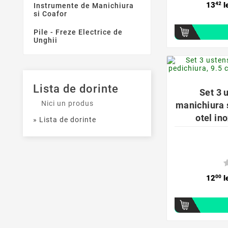
13
42
l
Instrumente de Manichiura
si Coafor
Pile - Freze Electrice de
Unghii
Lista de dorinte
Set 3 
Nici un produs
manichiura s
otel ino
» Lista de dorinte
12
00
l