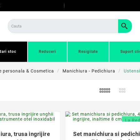
E
dari stoc
Reduceri
Resigilate
Suport cli
re personala & Cosmetica
Manichiura - Pedichiura
Ustensi
s
favorite_border
favorite_border
La Re


iura, trusa ingrijire
Set manichiura si pedichi