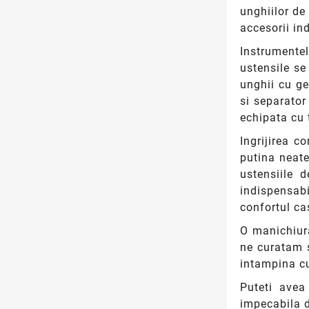
unghiilor de
accesorii in
Instrumente
ustensile se
unghii cu gel
si separator
echipata cu 
Ingrijirea c
putina neate
ustensiile 
indispensabi
confortul ca
O manichiura
ne curatam s
intampina cu
Puteti avea
impecabila d