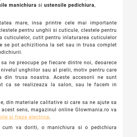
sile manichiura
si
ustensile pedichiura
,
sitatea mare, insa printre cele mai importante
estele pentru unghii si cuticule, clestele pentru
a cuticulelor, cutit pentru inlaturarea cuticulelor
e se pot achizitiona la set sau in trusa complet
dichiurii.
i sa ne preocupe pe fiecare dintre noi, deoarece
ivelul unghiilor sau al pielii, motiv pentru care
a din trusa noastra. Aceste accesorii ne sunt
rent ca se realizeaza la salon, sau le facem in
, din materiale calitative si care sa ne ajute sa
 In acest sens, magazinul online Glowmania.ro va
pile si freze electrice
.
a cum va doriti, o manichiura si o pedichiura