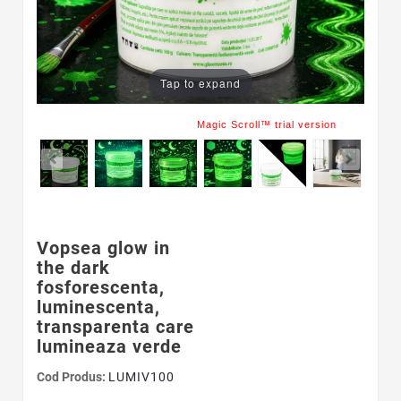
Tap to expand
Magic Scroll™ trial version
Vopsea glow in
the dark
fosforescenta,
luminescenta,
transparenta care
lumineaza verde
Cod Produs:
LUMIV100