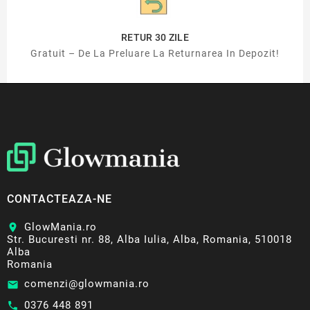
RETUR 30 ZILE
Gratuit – De La Preluare La Returnarea In Depozit!
CONTACTEAZA-NE
GlowMania.ro
location_on
Str. Bucuresti nr. 88, Alba Iulia, Alba, Romania, 510018
Alba
Romania
comenzi@glowmania.ro
email
0376 448 891
call