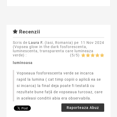
Recenzii
Scris de
Laura F.
(Iasi, Romania) pe
11 Nov 2024
(
Vopsea glow in the dark fosforescenta,
luminescenta, transparenta care lumineaza
verde
) :
(
5
/
5
)
luminoasa
Vopseaua fosforescenta verde se incarca
rapid la lumina ( cat timp copiii o aplică ea se
si incarca) la final deja poate fi testată cu
rezultate bune față de vopseaua turcoaz, care
in aceleasi conditii abia era observabila.
Raporteaza Abuz