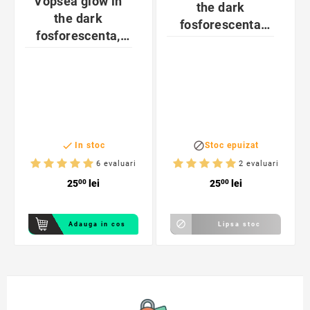
Vopsea glow in
the dark
the dark
fosforescenta
fosforescenta,
care lumineaza
luminescenta,
portocaliu
transparenta care
lumineaza
albastru


Stoc epuizat
In stoc
6 evaluari
2 evaluari
25
00
lei
25
00
lei

Adauga in cos
Lipsa stoc