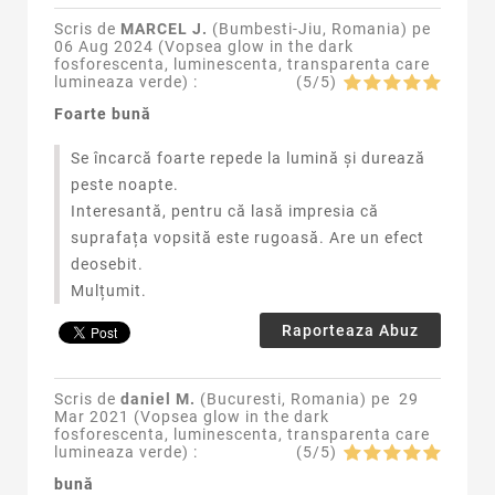
Scris de
MARCEL J.
(Bumbesti-Jiu, Romania) pe
06 Aug 2024 (
Vopsea glow in the dark
fosforescenta, luminescenta, transparenta care
lumineaza verde
) :
(
5
/
5
)
Foarte bună
Se încarcă foarte repede la lumină și durează
peste noapte.
Interesantă, pentru că lasă impresia că
suprafața vopsită este rugoasă. Are un efect
deosebit.
Mulțumit.
Raporteaza Abuz
Scris de
daniel M.
(Bucuresti, Romania) pe
29
Mar 2021 (
Vopsea glow in the dark
fosforescenta, luminescenta, transparenta care
lumineaza verde
) :
(
5
/
5
)
bună