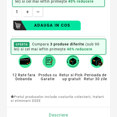
lei) si cel mai ieftin primește
40% reducere
ADAUGA IN COS
Cumpara
3 produse diferite
(sub 90
OFERTA
lei) si cel mai ieftin primește
40% reducere
12 Rate fara
Produs cu
Retur si Pick-
Perioada de
Dobanda
Garatie
up gratuit
Retur 30 zile
Pretul produselor include costurile colectarii, tratarii
si eliminarii DEEE
Descriere