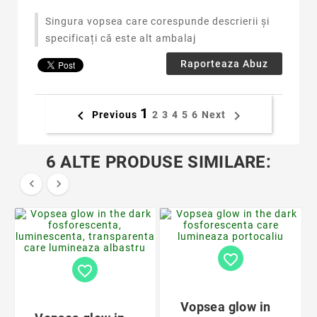
Singura vopsea care corespunde descrierii și
specificați că este alt ambalaj
Raporteaza Abuz
1


Previous
2
3
4
5
6
Next
6 ALTE PRODUSE SIMILARE:


favorite_border
favorite_border
Vopsea glow in