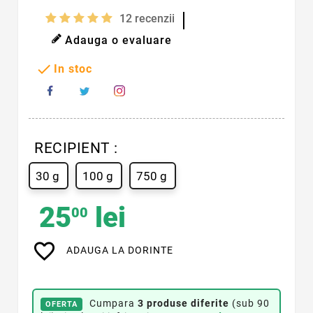
12
recenzii
Adauga o evaluare

In stoc
RECIPIENT :
30 g
100 g
750 g
25
lei
00
favorite_border
ADAUGA LA DORINTE
Cumpara
3 produse diferite
(sub 90
OFERTA