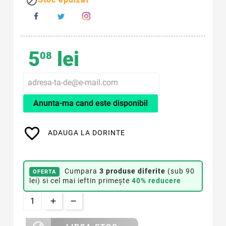

5
lei
08
Anunta-ma cand este disponibil
favorite_border
ADAUGA LA DORINTE
Cumpara
3 produse diferite
(sub 90
OFERTA
lei) si cel mai ieftin primește
40% reducere