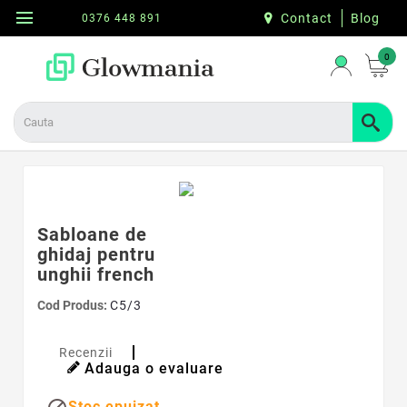
menu
Contact
Blog
0376 448 891
0
Sabloane de
ghidaj pentru
unghii french
Cod Produs:
C5/3
Recenzii
Adauga o evaluare
Stoc epuizat