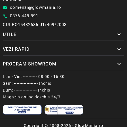
comenzi@glowmania.ro
email
0376 448 891
call
CUI RO15432686 J1/409/2003

UTILE

VEZI RAPID

PROGRAM SHOWROOM
Lun - Vin: ---------- 08:00 - 16:30
Sam: ----------------- Inchis
Dum: ---------------- Inchis
Magazin online deschis 24/7.
Copyright © 2008-2026 - GlowMania.ro