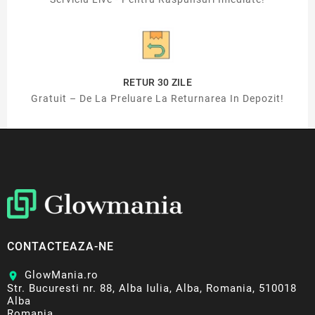
RETUR 30 ZILE
Gratuit – De La Preluare La Returnarea In Depozit!
CONTACTEAZA-NE
GlowMania.ro
location_on
Str. Bucuresti nr. 88, Alba Iulia, Alba, Romania, 510018
Alba
Romania