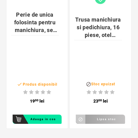
Perie de unica
Trusa manichiura
folosinta pentru
si pedichiura, 16
manichiura, set
piese, otel
50 bucati,
inoxidabil,
6.5x3.2x1.5 cm,
carcasa eleganta
roz
neagra


Stoc epuizat
Produs disponibil
19
00
lei
23
00
lei

Adauga in cos
Lipsa stoc