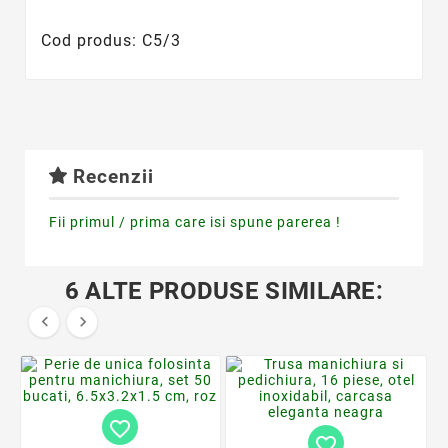
Cod produs: C5/3
Recenzii
Fii primul / prima care isi spune parerea !
6 ALTE PRODUSE SIMILARE:


favorite_border
favorite_border