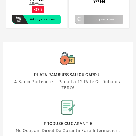
8
64
lei
15
00
lei
-27%

Adauga in cos
Lipsa stoc
PLATA RAMBURS SAU CU CARDUL
4 Banci Partenere – Pana La 12 Rate Cu Dobanda
ZERO!
PRODUSE CU GARANTIE
Ne Ocupam Direct De Garantii Fara Intermedieri.