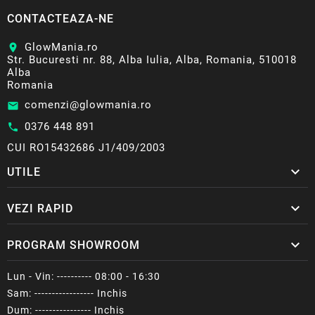
CONTACTEAZA-NE
GlowMania.ro
location_on
Str. Bucuresti nr. 88, Alba Iulia, Alba, Romania, 510018
Alba
Romania
comenzi@glowmania.ro
email
0376 448 891
call
CUI RO15432686 J1/409/2003

UTILE

VEZI RAPID

PROGRAM SHOWROOM
Lun - Vin: ---------- 08:00 - 16:30
Sam: ----------------- Inchis
Dum: ---------------- Inchis