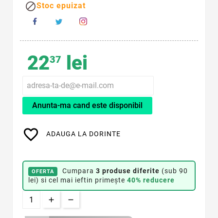

Stoc epuizat
22
lei
37
Anunta-ma cand este disponibil
favorite_border
ADAUGA LA DORINTE
Cumpara
3 produse diferite
(sub 90
OFERTA
lei) si cel mai ieftin primește
40% reducere