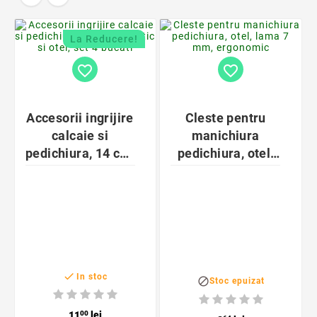
La Reducere!
favorite_border
favorite_border
Accesorii ingrijire
Cleste pentru
calcaie si
manichiura
pedichiura, 14 cm,
pedichiura, otel,
plastic si otel, set
lama 7 mm,
4 bucati
ergonomic

In stoc

Stoc epuizat
11
00
lei