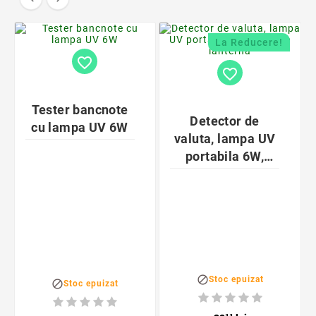
La Reducere!
favorite_border
favorite_border
Tester bancnote
Detector de
cu lampa UV 6W
valuta, lampa UV
portabila 6W,
functie lanterna

Stoc epuizat

Stoc epuizat