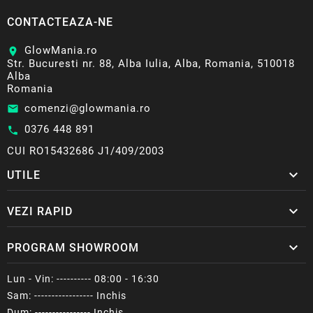
CONTACTEAZA-NE
GlowMania.ro
location_on
Str. Bucuresti nr. 88, Alba Iulia, Alba, Romania, 510018
Alba
Romania
comenzi@glowmania.ro
email
0376 448 891
call
CUI RO15432686 J1/409/2003

UTILE

VEZI RAPID

PROGRAM SHOWROOM
Lun - Vin: ---------- 08:00 - 16:30
Sam: ----------------- Inchis
Dum: ---------------- Inchis