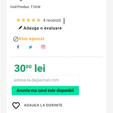
Cod Produs:
T36W
4
recenzii
Adauga o evaluare

Stoc epuizat
30
lei
00
Anunta-ma cand este disponibil
favorite_border
ADAUGA LA DORINTE