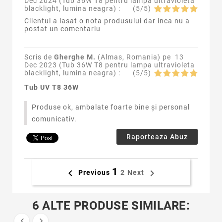
Dec 2024 (
Tub 36W T8 pentru lampa ultravioleta
blacklight, lumina neagra
) :
(
5
/
5
)
Clientul a lasat o nota produsului dar inca nu a
postat un comentariu
Scris de
Gherghe M.
(Almas, Romania) pe
13
Dec 2023 (
Tub 36W T8 pentru lampa ultravioleta
blacklight, lumina neagra
) :
(
5
/
5
)
Tub UV T8 36W
Produse ok, ambalate foarte bine și personal
comunicativ.
Raporteaza Abuz
1


Previous
2
Next
6 ALTE PRODUSE SIMILARE:

