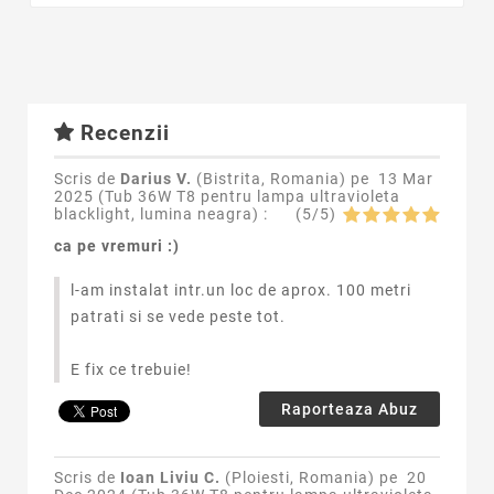
Recenzii
Scris de
Darius V.
(Bistrita, Romania) pe
13 Mar
2025 (
Tub 36W T8 pentru lampa ultravioleta
blacklight, lumina neagra
) :
(
5
/
5
)
ca pe vremuri :)
l-am instalat intr.un loc de aprox. 100 metri
patrati si se vede peste tot.
E fix ce trebuie!
Raporteaza Abuz
Scris de
Ioan Liviu C.
(Ploiesti, Romania) pe
20