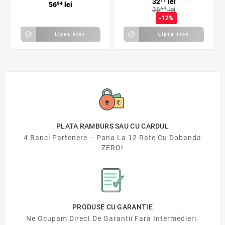
32
11
lei
56
94
lei
36
61
lei
-12%


Lipsa stoc
Lipsa stoc
PLATA RAMBURS SAU CU CARDUL
4 Banci Partenere – Pana La 12 Rate Cu Dobanda
ZERO!
PRODUSE CU GARANTIE
Ne Ocupam Direct De Garantii Fara Intermedieri.