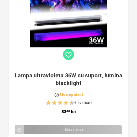
favorite_border
Lampa ultravioleta 36W cu suport, lumina
blacklight

Stoc epuizat
6 evaluari
83
38
lei

Lipsa stoc