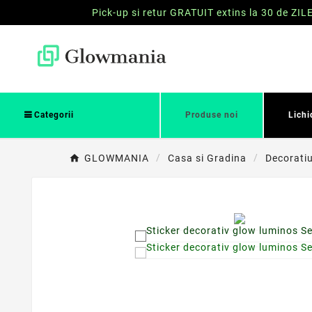
Pick-up si retur GRATUIT extins la 30 de ZIL
Categorii
Produse noi
Lichi
GLOWMANIA
Casa si Gradina
Decoratiu