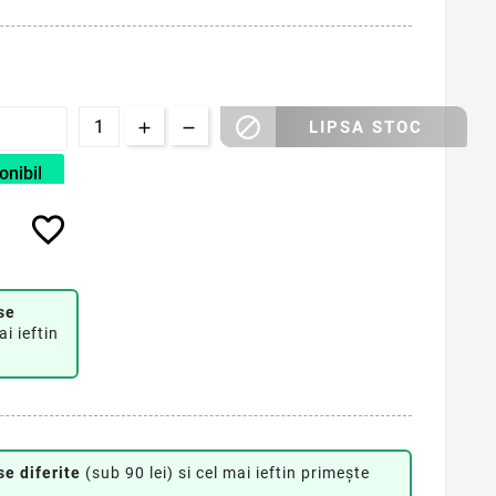

LIPSA STOC
onibil
favorite_border
se
ai ieftin
se diferite
(sub 90 lei) si cel mai ieftin primește