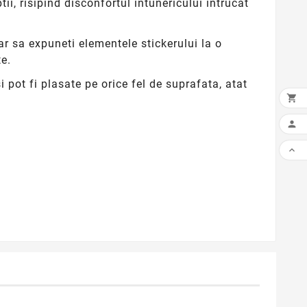
i, risipind disconfortul intunericului intrucat
ar sa expuneti elementele stickerului la o
e.
 pot fi plasate pe orice fel de suprafata, atat


