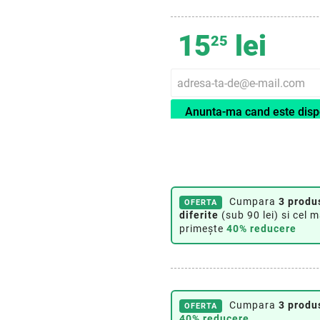
15
lei
25
Anunta-ma cand este disp
Cumpara
3 produ
OFERTA
diferite
(sub 90 lei) si cel m
primește
40% reducere
Cumpara
3 produ
OFERTA
40% reducere