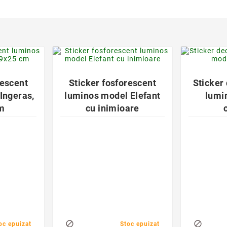
der
favorite_border

rescent
Sticker fosforescent
Sticker
Ingeras,
luminos model Elefant
lumi
m
cu inimioare


oc epuizat
Stoc epuizat