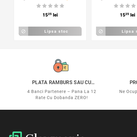
15
25
lei
15
25
lei

Lipsa stoc

Lipsa 
PLATA RAMBURS SAU CU
PR
CARDUL
4 Banci Partenere – Pana La 12
Ne Ocup
Rate Cu Dobanda ZERO!