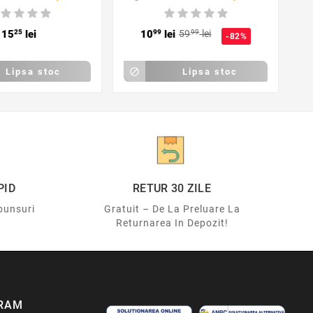
15
25
lei
10
99
lei
59
99
lei
-82%
Lipsa stoc

Lipsa stoc
PID
RETUR 30 ZILE
punsuri
Gratuit – De La Preluare La
Returnarea In Depozit!
RAM