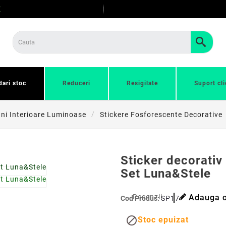
E
dari stoc
Reduceri
Resigilate
Suport cli
ni Interioare Luminoase
Stickere Fosforescente Decorative
Sticker decorativ
Set Luna&Stele
Recenzii
Adauga o
Cod Produs:
SP17

Stoc epuizat