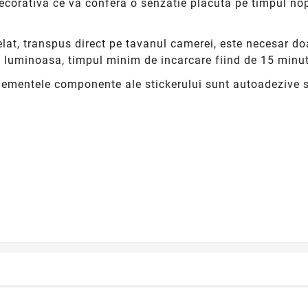
orativa ce va confera o senzatie placuta pe timpul nopti
elat, transpus direct pe tavanul camerei, este necesar do
e luminoasa, timpul minim de incarcare fiind de 15 minut
elementele componente ale stickerului sunt autoadezive si