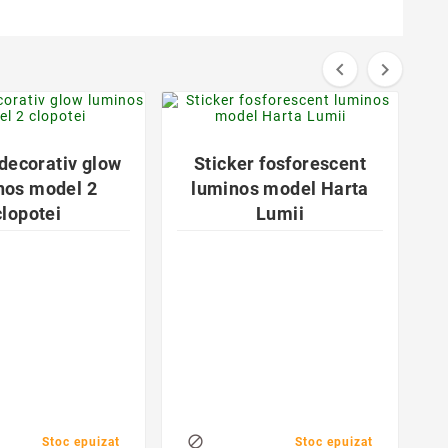


favorite_border
favorite_border


 decorativ glow
Sticker fosforescent
nos model 2
luminos model Harta
clopotei
Lumii
S
l

Stoc epuizat
Stoc epuizat