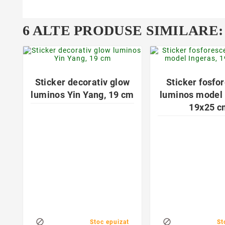
6 ALTE PRODUSE SIMILARE:
favorite_border
favorite_bor


Sticker decorativ glow
Sticker fosfo
luminos Yin Yang, 19 cm
luminos model 
19x25 c


Stoc epuizat
St