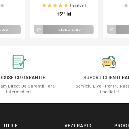
1 evaluari
15
25
lei
stoc

Lipsa stoc

ODUSE CU GARANTIE
SUPORT CLIENTI RA
am Direct De Garantii Fara
Serviciu Live - Pentru Ras
Intermedieri.
Imediate!
UTILE
VEZI RAPID
PROG