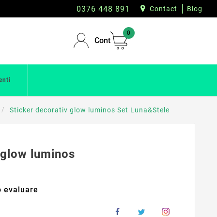
0376 448 891
Contact
Blog
0
Cont
enti
Sticker decorativ glow luminos Set Luna&Stele
 glow luminos
 evaluare