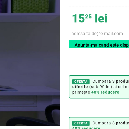
15
lei
25
Anunta-ma cand este disp
Cumpara
3 produ
OFERTA
diferite
(sub 90 lei) si cel m
primește
40% reducere
Cumpara
3 produ
OFERTA
40% reducere