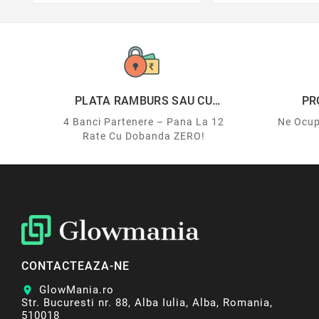
PLATA RAMBURS SAU CU
PR
CARDUL
4 Banci Partenere – Pana La 12
Ne Ocup
Rate Cu Dobanda ZERO!
CONTACTEAZA-NE
GlowMania.ro
location_on
Str. Bucuresti nr. 88, Alba Iulia, Alba, Romania,
510018