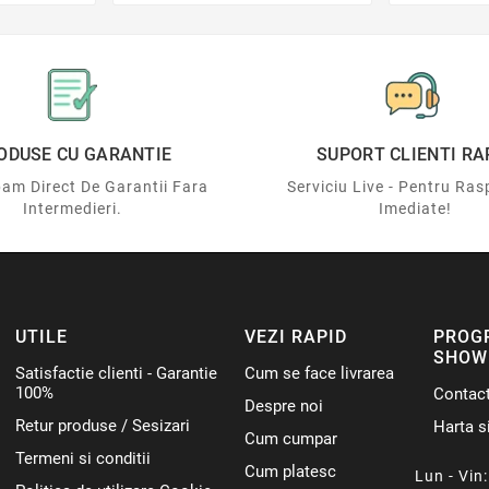
ODUSE CU GARANTIE
SUPORT CLIENTI RA
am Direct De Garantii Fara
Serviciu Live - Pentru Ras
Intermedieri.
Imediate!
UTILE
VEZI RAPID
PROG
SHOW
Satisfactie clienti - Garantie
Cum se face livrarea
100%
Contac
Despre noi
Retur produse / Sesizari
Harta si
Cum cumpar
Termeni si conditii
Cum platesc
Lun - Vin: 