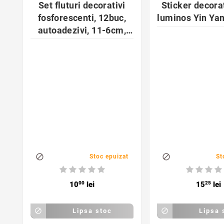
Set fluturi decorativi
Sticker decora
fosforescenti, 12buc,
luminos Yin Ya
autoadezivi, 11-6cm,
multicolor


Stoc epuizat
St
10
00
lei
15
25
lei

Lipsa stoc

Lipsa 