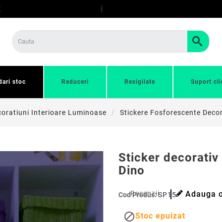
E
dari stoc
Reduceri
Resigilate
Suport cli
oratiuni Interioare Luminoase
Stickere Fosforescente Deco
Sticker decorati
Dino
Recenzii
Adauga o
Cod Produs:
SP15

Stoc epuizat