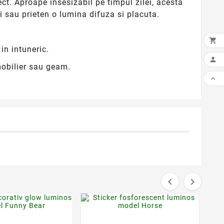
ct. Aproape insesizabil pe timpul zilei, acesta
 sau prieten o lumina difuza si placuta.

in intuneric.

mobilier sau geam.



favorite_border
favorite_border

