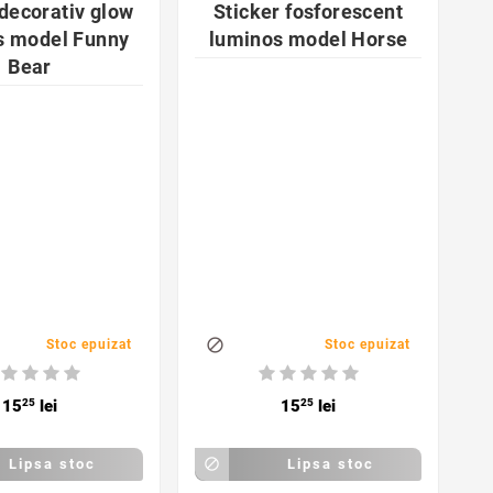
 decorativ glow
Sticker fosforescent
s model Funny
luminos model Horse
Bear

Stoc epuizat
Stoc epuizat
15
25
lei
15
25
lei
Lipsa stoc

Lipsa stoc