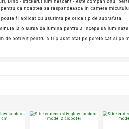
ri, Dino - stickerul luminescent - este companionul perfe
a pentru ca noaptea sa raspandeasca in camera micutului
 poate fi aplicat cu usurinta pe orice tip de suprafata.
inute la o sursa de lumina pentru a incepe sa lumineze 
 de potrivit pentru a fi plasat atat pe perete cat si pe 
der
favorite_border
