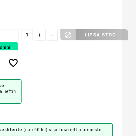

LIPSA STOC
onibil
favorite_border
se
ai ieftin
se diferite
(sub 90 lei) si cel mai ieftin primește