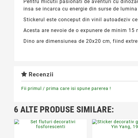
Pentru micutii pasionati de aventuri cu dinozau
insa se incarca cu energie din surse de lumin
Stickerul este conceput din vinil autoadeziv ce
Acesta are nevoie de o expunere de minim 15 m
Dino are dimensiunea de 20x20 cm, fiind extrem
Recenzii
Fii primul / prima care isi spune parerea !
6 ALTE PRODUSE SIMILARE:
favorite_border
favorite_bor

