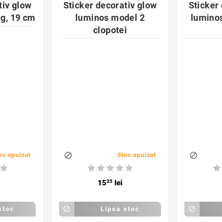
tiv glow
Sticker decorativ glow
Sticker
ng, 19 cm
luminos model 2
lumino
clopotei


oc epuizat
Stoc epuizat
15
25
lei
stoc

Lipsa stoc
