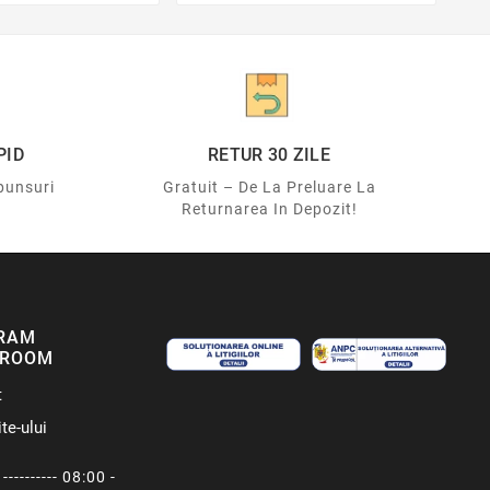
PID
RETUR 30 ZILE
punsuri
Gratuit – De La Preluare La
Returnarea In Depozit!
RAM
ROOM
t
te-ului
---------- 08:00 -