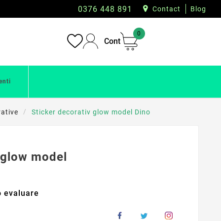
0376 448 891
Contact
Blog
0
Cont
enti
rative
Sticker decorativ glow model Dino
v glow model
 evaluare