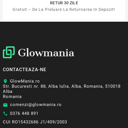
RETUR 30 ZILE
Gratuit – De La Preluare La Returnarea In Depozit!
CONTACTEAZA-NE
GlowMania.ro
location_on
Str. Bucuresti nr. 88, Alba Iulia, Alba, Romania, 510018
Alba
Romania
comenzi@glowmania.ro
email
0376 448 891
call
CUI RO15432686 J1/409/2003