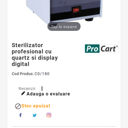
Tap to expand
Sterilizator
profesional cu
quartz si display
digital
Cod Produs:
C0/180
Recenzii
Adauga o evaluare

Stoc epuizat