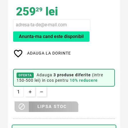
259
lei
29
Anunta-ma cand este disponibil
favorite_border
ADAUGA LA DORINTE
Adauga
3 produse diferite
(intre
OFERTA
150-500 lei) in cos pentru
10% reducere

LIPSA STOC