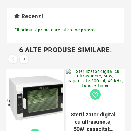
Recenzii
Fii primul / prima care isi spune parerea !
6 ALTE PRODUSE SIMILARE:


favorite_border
Sterilizator digital
cu ultrasunete,
50W, capacitate