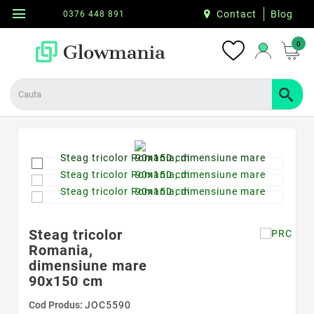
menu
Contact
Blog
0376 448 891
0
Steag tricolor
Romania,
dimensiune mare
90x150 cm
Cod Produs:
JOC5590