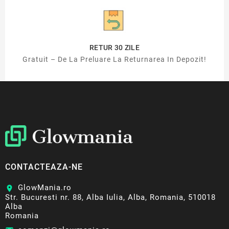
RETUR 30 ZILE
Gratuit – De La Preluare La Returnarea In Depozit!
CONTACTEAZA-NE
GlowMania.ro
location_on
Str. Bucuresti nr. 88, Alba Iulia, Alba, Romania, 510018
Alba
Romania