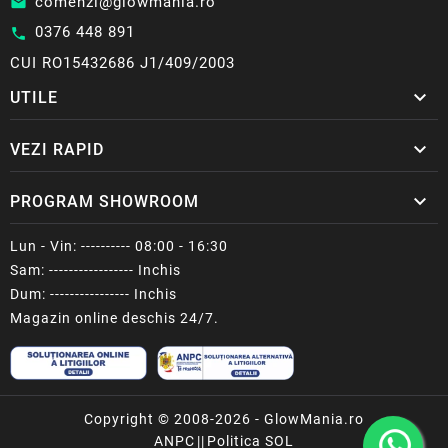
comenzi@glowmania.ro
email
0376 448 891
call
CUI RO15432686 J1/409/2003

UTILE

VEZI RAPID

PROGRAM SHOWROOM
Lun - Vin: ---------- 08:00 - 16:30
Sam: ----------------- Inchis
Dum: ---------------- Inchis
Magazin online deschis 24/7.
Copyright © 2008-2026 - GlowMania.ro
ANPC
||
Politica SOL