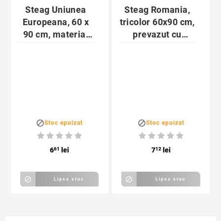
Steag Uniunea
Steag Romania,
Europeana, 60 x
tricolor 60x90 cm,
90 cm, material
prevazut cu
textil
suport


Stoc epuizat
Stoc epuizat
6
61
lei
7
12
lei


Lipsa stoc
Lipsa stoc