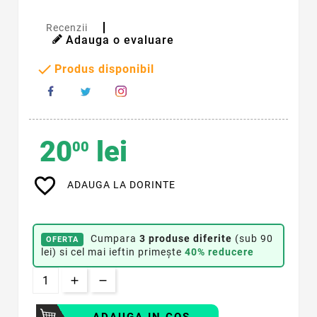
Recenzii
Adauga o evaluare

Produs disponibil
20
lei
00
favorite_border
ADAUGA LA DORINTE
Cumpara
3 produse diferite
(sub 90
OFERTA
lei) si cel mai ieftin primește
40% reducere