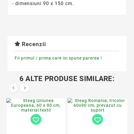
- dimensiuni 90 x 150 cm.
Recenzii
Fii primul / prima care isi spune parerea !
6 ALTE PRODUSE SIMILARE:


favorite_border
favorite_border