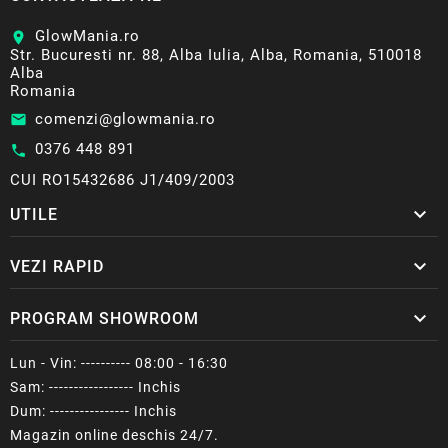
GlowMania.ro
location_on
Str. Bucuresti nr. 88, Alba Iulia, Alba, Romania, 510018
Alba
Romania
comenzi@glowmania.ro
email
0376 448 891
call
CUI RO15432686 J1/409/2003

UTILE

VEZI RAPID

PROGRAM SHOWROOM
Lun - Vin: ---------- 08:00 - 16:30
Sam: ----------------- Inchis
Dum: ---------------- Inchis
Magazin online deschis 24/7.