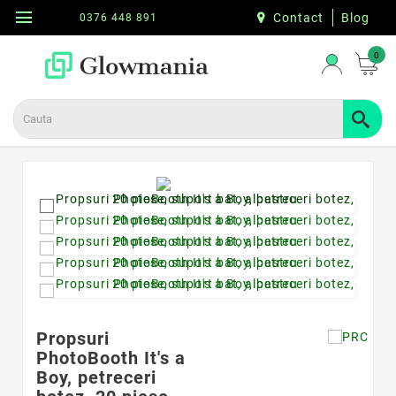
menu
Contact
Blog
0376 448 891
0
Propsuri
PhotoBooth It's a
Boy, petreceri