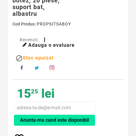
botez, 20 piese,
suport bat,
albastru
Cod Produs:
PROPSITSABOY
Recenzii
Adauga o evaluare

Stoc epuizat
15
lei
25
Anunta-ma cand este disponibil