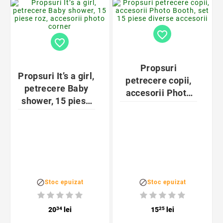
favorite_border
favorite_border
Propsuri
Propsuri It’s a girl,
petrecere copii,
petrecere Baby
accesorii Photo
shower, 15 piese
Booth, set 15
roz, accesorii
piese diverse
photo corner
accesorii


Stoc epuizat
Stoc epuizat
20
34
lei
15
25
lei