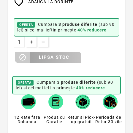
favorite_border
ADAUGA LA DORINTE
Cumpara
3 produse diferite
(sub 90
OFERTA
lei) si cel mai ieftin primește
40% reducere

LIPSA STOC
Cumpara
3 produse diferite
(sub 90
OFERTA
lei) si cel mai ieftin primește
40% reducere
12 Rate fara
Produs cu
Retur si Pick-
Perioada de
Dobanda
Garatie
up gratuit
Retur 30 zile