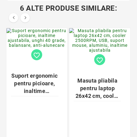
6 ALTE PRODUSE SIMILARE:


favorite_border
favorite_border
Suport ergonomic
Masuta pliabila
pentru picioare,
pentru laptop
inaltime
26x42 cm, cooler
ajustabila, unghi
2500RPM, USB,
40 grade,
suport mouse,
balansare, anti-
aluminiu, inaltime
alunecare
ajustabila