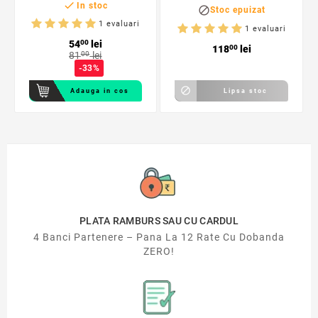

In stoc

Stoc epuizat
1 evaluari
1 evaluari
54
00
lei
118
00
lei
81
00
lei
-33%

Adauga in cos
Lipsa stoc
PLATA RAMBURS SAU CU CARDUL
4 Banci Partenere – Pana La 12 Rate Cu Dobanda
ZERO!