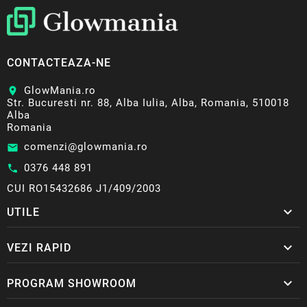
CONTACTEAZA-NE
GlowMania.ro
location_on
Str. Bucuresti nr. 88, Alba Iulia, Alba, Romania, 510018
Alba
Romania
comenzi@glowmania.ro
email
0376 448 891
call
CUI RO15432686 J1/409/2003

UTILE

VEZI RAPID

PROGRAM SHOWROOM