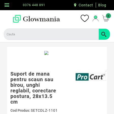
menu
Contact
Blog
0376 448 891
0
Suport de mana
pentru scaun sau
birou, unghi
reglabil, corectare
postura, 28x13.5
cm
Cod Produs:
SETCDLZ-1101