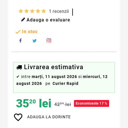
1
recenzii
Adauga o evaluare

In stoc
Livrarea estimativa
✔
intre
marți, 11 august 2026
si
miercuri, 12
august 2026
pe
Curier Rapid
35
lei
20
Economiseste 17 %
42
24
lei
favorite_border
ADAUGA LA DORINTE