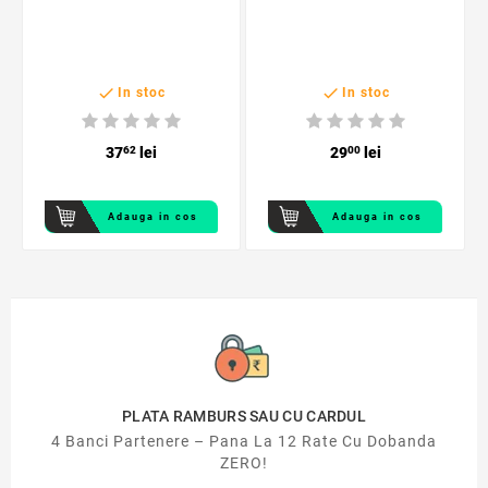


In stoc
In stoc
37
62
lei
29
00
lei
Adauga in cos
Adauga in cos
PLATA RAMBURS SAU CU CARDUL
4 Banci Partenere – Pana La 12 Rate Cu Dobanda
ZERO!