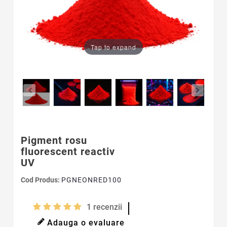
Tap to expand
Pigment rosu
fluorescent reactiv
UV
Cod Produs:
PGNEONRED100
1
recenzii
Adauga o evaluare