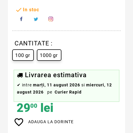

In stoc
CANTITATE :
100 gr
1000 gr
Livrarea estimativa
✔
intre
marți, 11 august 2026
si
miercuri, 12
august 2026
pe
Curier Rapid
29
lei
00
favorite_border
ADAUGA LA DORINTE