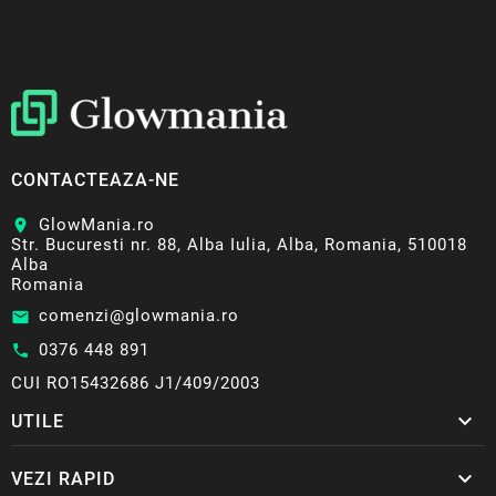
CONTACTEAZA-NE
GlowMania.ro
location_on
Str. Bucuresti nr. 88, Alba Iulia, Alba, Romania, 510018
Alba
Romania
comenzi@glowmania.ro
email
0376 448 891
call
CUI RO15432686 J1/409/2003

UTILE

VEZI RAPID