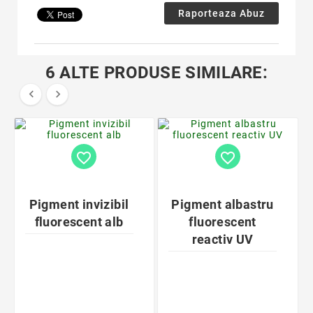
Raporteaza Abuz
6 ALTE PRODUSE SIMILARE:


favorite_border
favorite_border
Pigment invizibil
Pigment albastru
fluorescent alb
fluorescent
reactiv UV