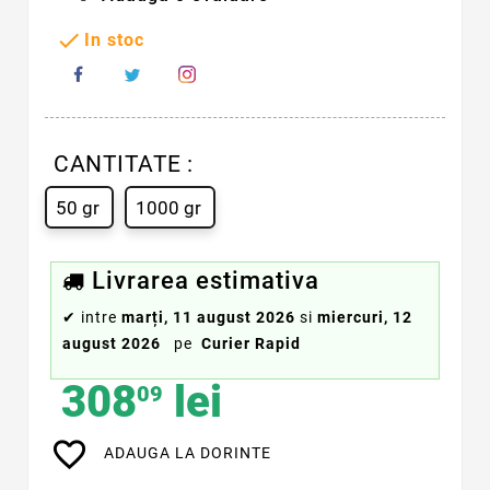

In stoc
CANTITATE :
50 gr
1000 gr
Livrarea estimativa
✔
intre
marți, 11 august 2026
si
miercuri, 12
august 2026
pe
Curier Rapid
308
lei
09
favorite_border
ADAUGA LA DORINTE