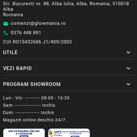
Str. Bucuresti nr. 88, Alba Iulia, Alba, Romania, 510018
Alba
Romania
comenzi@glowmania.ro
email
0376 448 891
call
CUI RO15432686 J1/409/2003

UTILE

VEZI RAPID

PROGRAM SHOWROOM
Lun - Vin: ---------- 08:00 - 16:30
Sam: ----------------- Inchis
Dum: ---------------- Inchis
Magazin online deschis 24/7.