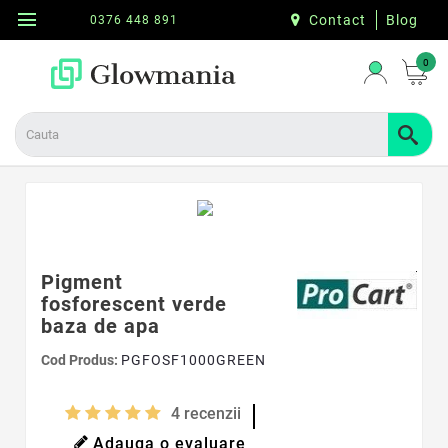
menu
Contact
Blog
0376 448 891
0
Pigment
fosforescent verde
baza de apa
Cod Produs:
PGFOSF1000GREEN
4
recenzii
Adauga o evaluare