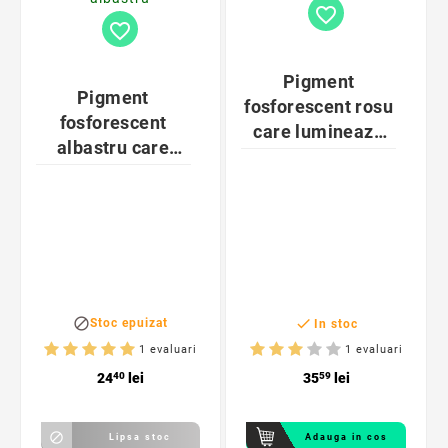
favorite_border
favorite_border
Pigment
Pigment
fosforescent rosu
fosforescent
care lumineaza
albastru care
orange
lumineaza
albastru


Stoc epuizat
In stoc
1 evaluari
1 evaluari
24
40
lei
35
59
lei

Lipsa stoc
Adauga in cos