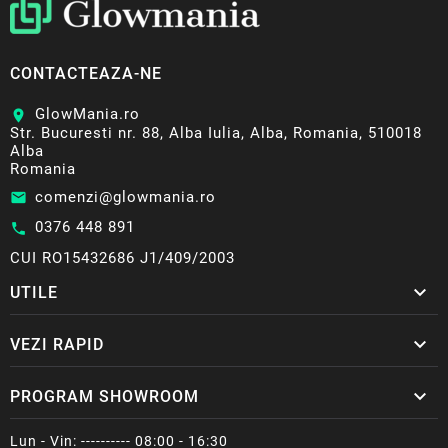
CONTACTEAZA-NE
GlowMania.ro
location_on
Str. Bucuresti nr. 88, Alba Iulia, Alba, Romania, 510018
Alba
Romania
comenzi@glowmania.ro
email
0376 448 891
call
CUI RO15432686 J1/409/2003

UTILE

VEZI RAPID

PROGRAM SHOWROOM
Lun - Vin: ---------- 08:00 - 16:30