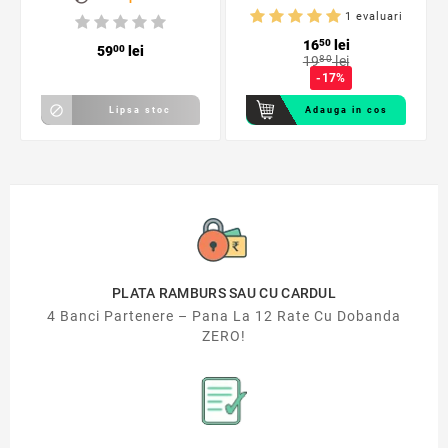
1 evaluari
16
50
lei
59
00
lei
19
80
lei
-17%

Lipsa stoc
Adauga in cos
PLATA RAMBURS SAU CU CARDUL
4 Banci Partenere – Pana La 12 Rate Cu Dobanda
ZERO!