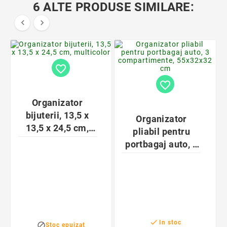
6 ALTE PRODUSE SIMILARE:


favorite_border
favorite_border
Organizator
bijuterii, 13,5 x
Organizator
13,5 x 24,5 cm,
pliabil pentru
multicolor
portbagaj auto, 3
compartimente,
55x32x32 cm

In stoc

Stoc epuizat