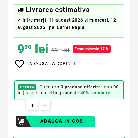
Livrarea estimativa
✔
intre
marți, 11 august 2026
si
miercuri, 12
august 2026
pe
Curier Rapid
9
lei
90
Economiseste 17 %
11
88
lei
favorite_border
ADAUGA LA DORINTE
Cumpara
3 produse diferite
(sub 90
OFERTA
lei) si cel mai ieftin primește
40% reducere
ADAUGA IN COS