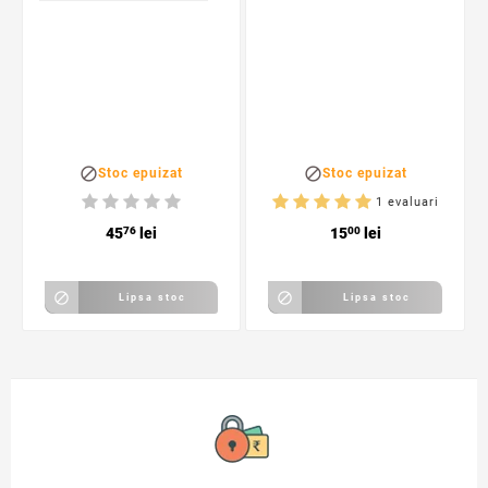
lumineaza verde,
2-3 cm, albastru
decorative, 3-5
cm


Stoc epuizat
Stoc epuizat
1 evaluari
45
76
lei
15
00
lei


Lipsa stoc
Lipsa stoc