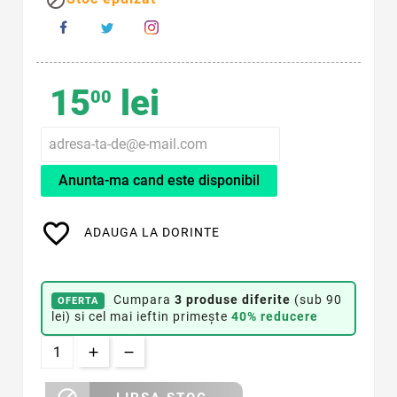
15
lei
00
Anunta-ma cand este disponibil
favorite_border
ADAUGA LA DORINTE
Cumpara
3 produse diferite
(sub 90
OFERTA
lei) si cel mai ieftin primește
40% reducere