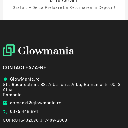
RETUR 30 ZILE
Gratuit – De La Preluare La Returnarea In Depozit!
CONTACTEAZA-NE
GlowMania.ro
location_on
Str. Bucuresti nr. 88, Alba Iulia, Alba, Romania, 510018
Alba
Romania
comenzi@glowmania.ro
email
0376 448 891
call
CUI RO15432686 J1/409/2003