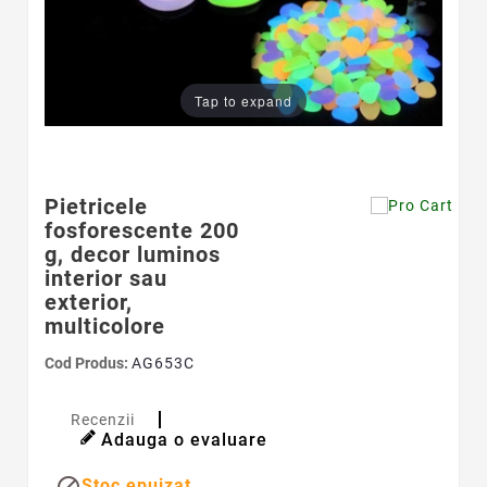
Tap to expand
Pietricele
fosforescente 200
g, decor luminos
interior sau
exterior,
multicolore
Cod Produs:
AG653C
Recenzii
Adauga o evaluare

Stoc epuizat