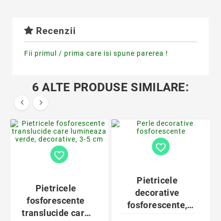
Recenzii
Fii primul / prima care isi spune parerea !
6 ALTE PRODUSE SIMILARE:


favorite_border
favorite_border
Pietricele
Pietricele
decorative
fosforescente
fosforescente,
translucide care
100 bucati, 210g,