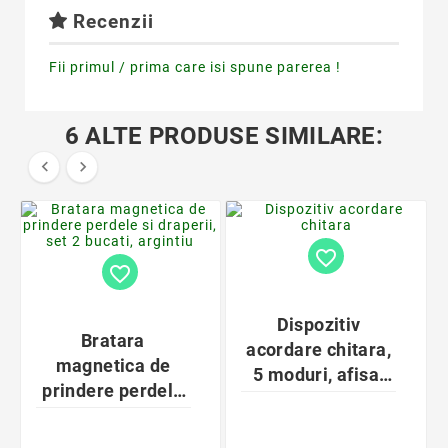
Recenzii
Fii primul / prima care isi spune parerea !
6 ALTE PRODUSE SIMILARE:


favorite_border
favorite_border
Dispozitiv
Bratara
acordare chitara,
magnetica de
5 moduri, afisaj
prindere perdele
LCD, oprire
si draperii, set 2
automata, 2,5Hz,
bucati, argintiu