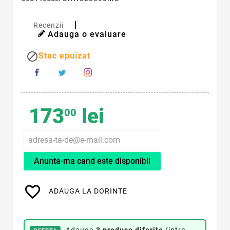
Recenzii
Adauga o evaluare

Stoc epuizat
173
lei
00
Anunta-ma cand este disponibil
favorite_border
ADAUGA LA DORINTE
Adauga
3 produse diferite
(intre