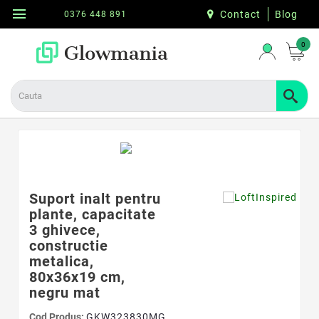
menu
Contact
Blog
0376 448 891
0
Suport inalt pentru
plante, capacitate
3 ghivece,
constructie
metalica,
80x36x19 cm,
negru mat
Cod Produs:
GKW323830MG