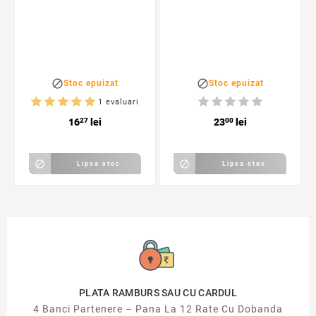
6,5 x 4,8 x 2,0cm,
negru


Stoc epuizat
Stoc epuizat
1 evaluari
16
27
lei
23
00
lei


Lipsa stoc
Lipsa stoc
PLATA RAMBURS SAU CU CARDUL
4 Banci Partenere – Pana La 12 Rate Cu Dobanda