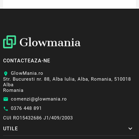
CONTACTEAZA-NE
GlowMania.ro
location_on
Str. Bucuresti nr. 88, Alba Iulia, Alba, Romania, 510018
Alba
Romania
comenzi@glowmania.ro
email
0376 448 891
call
CUI RO15432686 J1/409/2003

UTILE