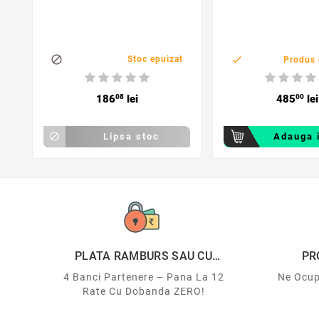


Stoc epuizat
Produs 
186
08
lei
485
00
lei

Lipsa stoc
Adauga 
PLATA RAMBURS SAU CU
PR
CARDUL
4 Banci Partenere – Pana La 12
Ne Ocup
Rate Cu Dobanda ZERO!