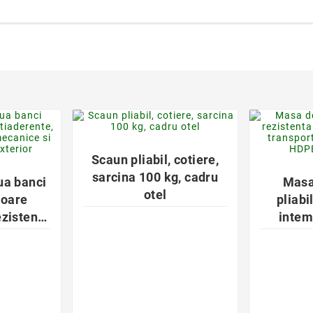
favorite_border
der

Scaun pliabil, cotiere,
sarcina 100 kg, cadru
ua banci
Masa
otel
cioare
pliabi
ezistenta
intem
ice si
transp
exterior
cm, HDP