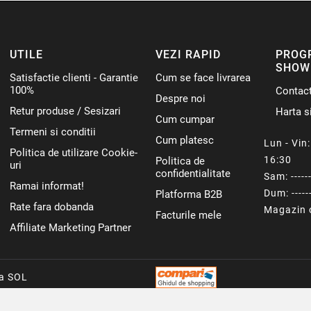
UTILE
VEZI RAPID
PROG
SHOW
Satisfactie clienti - Garantie
Cum se face livrarea
100%
Contac
Despre noi
Retur produse / Sesizari
Harta si
Cum cumpar
Termeni si conditii
Cum platesc
Lun - Vin: 
Politica de utilizare Cookie-
16:30
Politica de
uri
confidentialitate
Sam: ------
Ramai informat!
Dum: ------
Platforma B2B
Rate fara dobanda
Magazin o
Facturile mele
Affiliate Marketing Partner
ca SOL