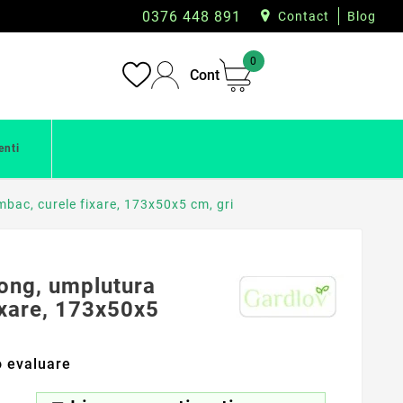
0376 448 891
Contact
Blog
0
Cont
enti
bac, curele fixare, 173x50x5 cm, gri
long, umplutura
ixare, 173x50x5
 evaluare