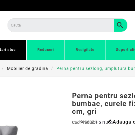
E
dari stoc
Reduceri
Resigilate
Suport cli
Mobilier de gradina
Perna pentru sezlong, umplutura bum
Perna pentru sez
bumbac, curele f
cm, gri
Recenzii
Adauga o
Cod Produs:
FSI17533