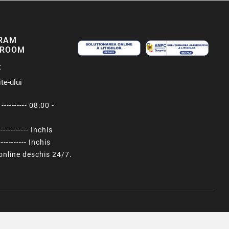
RAM
ROOM
t
te-ului
---------- 08:00 -
----------- Inchis
---------- Inchis
nline deschis 24/7.