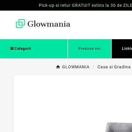
Pick-up si retur GRATUIT extins la 30 de ZIL
Categorii
Produse noi
Lichi
GLOWMANIA
Casa si Gradina