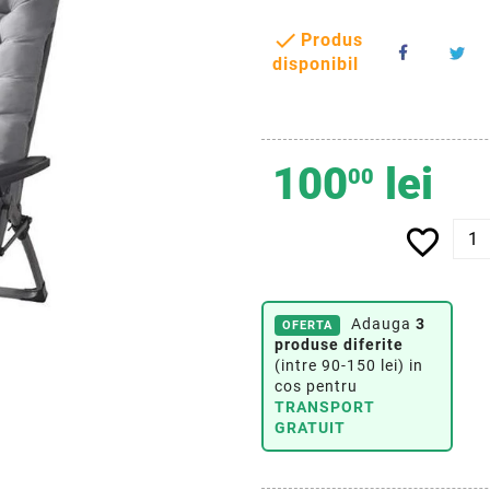

Produs
disponibil
100
lei
00
favorite_border
Adauga
3
OFERTA
produse diferite
(intre 90-150 lei) in
cos pentru
TRANSPORT
GRATUIT