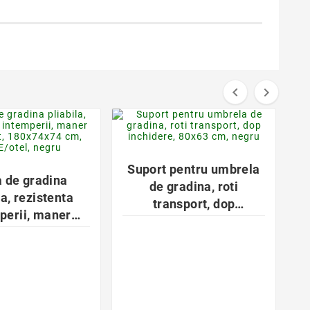


favorite_border
favorite_border


Suport pentru umbrela
 de gradina
de gradina, roti
la, rezistenta
transport, dop
perii, maner
inchidere, 80x63 cm,
ort, 180x74x74
negru
E/otel, negru