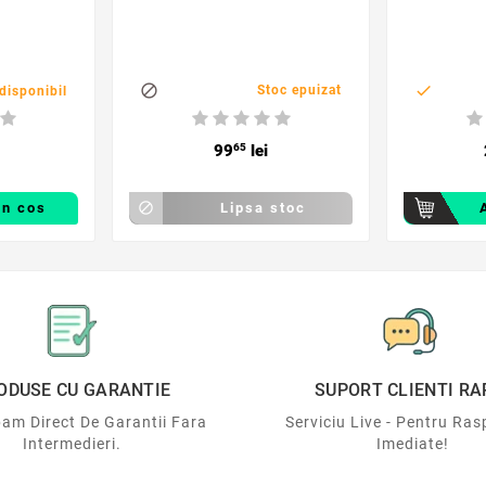


Stoc epuizat
disponibil
99
65
lei
in cos

Lipsa stoc
ODUSE CU GARANTIE
SUPORT CLIENTI RA
am Direct De Garantii Fara
Serviciu Live - Pentru Ras
Intermedieri.
Imediate!