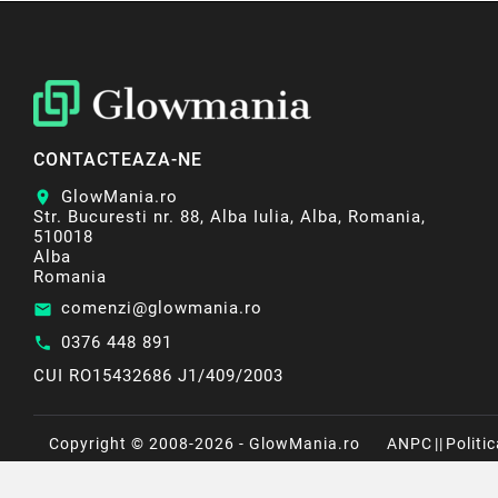
CONTACTEAZA-NE
GlowMania.ro
location_on
Str. Bucuresti nr. 88, Alba Iulia, Alba, Romania,
510018
Alba
Romania
comenzi@glowmania.ro
email
0376 448 891
call
CUI RO15432686 J1/409/2003
Copyright © 2008-2026 - GlowMania.ro
ANPC
||
Politi