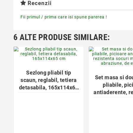
Recenzii
Fii primul / prima care isi spune parerea !
6 ALTE PRODUSE SIMILARE:
favorite_border
favorite_bor


Sezlong pliabil tip
Set masa si do
scaun, reglabil, tetiera
pliabile, pi
detasabila, 165x114x65
antiaderente, r
cm
socuri mecan
abraziune, de 