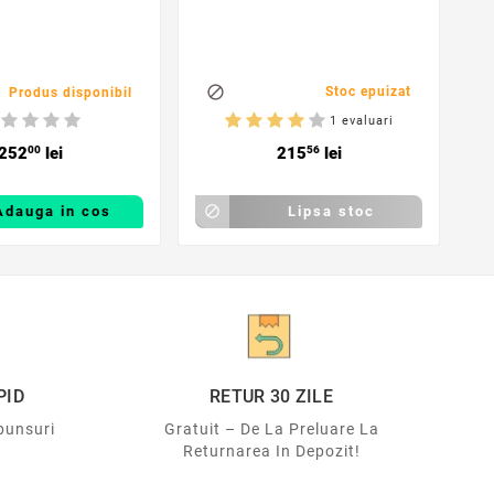
s

Stoc epuizat
Produs disponibil
1 evaluari
252
00
lei
215
56
lei
Adauga in cos

Lipsa stoc
PID
RETUR 30 ZILE
punsuri
Gratuit – De La Preluare La
Returnarea In Depozit!