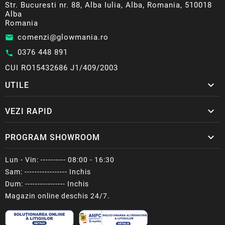
Str. Bucuresti nr. 88, Alba Iulia, Alba, Romania, 510018
Alba
Romania
comenzi@glowmania.ro
email
0376 448 891
call
CUI RO15432686 J1/409/2003

UTILE

VEZI RAPID

PROGRAM SHOWROOM
Lun - Vin: ---------- 08:00 - 16:30
Sam: ----------------- Inchis
Dum: ---------------- Inchis
Magazin online deschis 24/7.