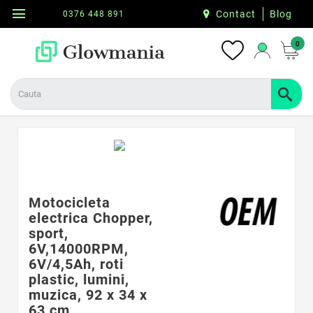
menu
Contact
Blog
0376 448 891
0
Motocicleta
electrica Chopper,
sport,
6V,14000RPM,
6V/4,5Ah, roti
plastic, lumini,
muzica, 92 x 34 x
63 cm