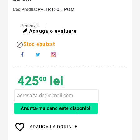
Cod Produs:
PA.TR1501.POM
Recenzii
Adauga o evaluare

Stoc epuizat
425
lei
00
Anunta-ma cand este disponibil
favorite_border
ADAUGA LA DORINTE