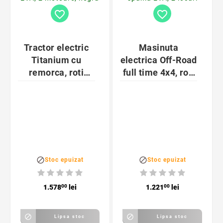
favorite_border
favorite_border
Tractor electric
Masinuta
Titanium cu
electrica Off-Road
remorca, roti
full time 4x4, roti
spuma EVA, 2
spuma EVA, 2
motoare, negru
locuri


Stoc epuizat
Stoc epuizat
1.578
00
lei
1.221
00
lei


Lipsa stoc
Lipsa stoc