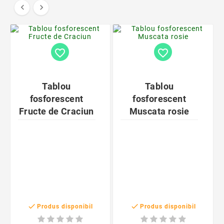


favorite_border
favorite_border
Tablou
Tablou
fosforescent
fosforescent
Fructe de Craciun
Muscata rosie


Produs disponibil
Produs disponibil