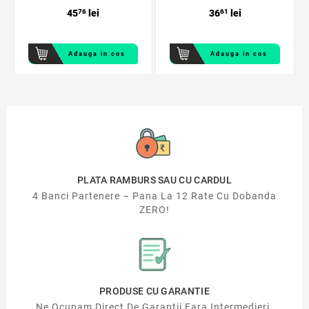
45
76
lei
36
61
lei
Adauga in cos
Adauga in cos
PLATA RAMBURS SAU CU CARDUL
4 Banci Partenere – Pana La 12 Rate Cu Dobanda
ZERO!
PRODUSE CU GARANTIE
Ne Ocupam Direct De Garantii Fara Intermedieri.