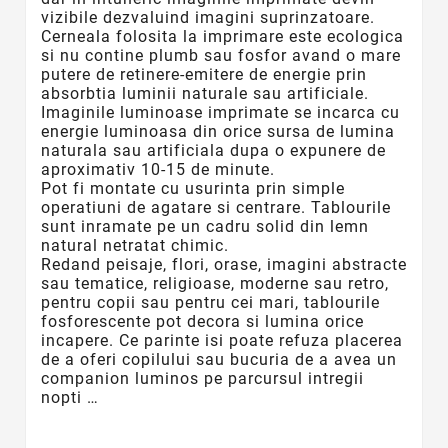
vizibile dezvaluind imagini suprinzatoare.
Cerneala folosita la imprimare este ecologica
si nu contine plumb sau fosfor avand o mare
putere de retinere-emitere de energie prin
absorbtia luminii naturale sau artificiale.
Imaginile luminoase imprimate se incarca cu
energie luminoasa din orice sursa de lumina
naturala sau artificiala dupa o expunere de
aproximativ 10-15 de minute.
Pot fi montate cu usurinta prin simple
operatiuni de agatare si centrare. Tablourile
sunt inramate pe un cadru solid din lemn
natural netratat chimic.
Redand peisaje, flori, orase, imagini abstracte
sau tematice, religioase, moderne sau retro,
pentru copii sau pentru cei mari, tablourile
fosforescente
pot decora si lumina orice
incapere. Ce parinte isi poate refuza placerea
de a oferi copilului sau bucuria de a avea un
companion luminos pe parcursul intregii
nopti …