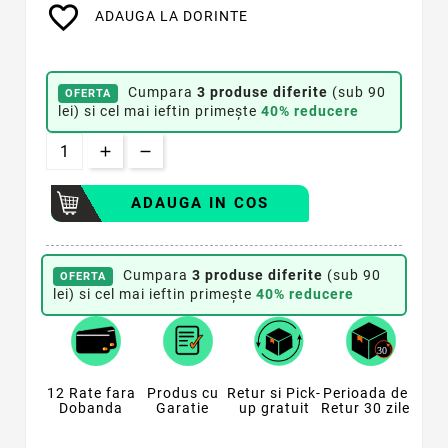
favorite_border
ADAUGA LA DORINTE
Cumpara
3 produse diferite
(sub 90
OFERTA
lei) si cel mai ieftin primește
40% reducere
ADAUGA IN COS
Cumpara
3 produse diferite
(sub 90
OFERTA
lei) si cel mai ieftin primește
40% reducere
12 Rate fara
Produs cu
Retur si Pick-
Perioada de
Dobanda
Garatie
up gratuit
Retur 30 zile