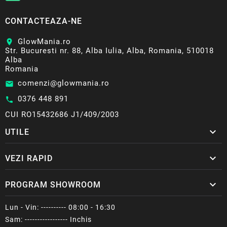
CONTACTEAZA-NE
GlowMania.ro
location_on
Str. Bucuresti nr. 88, Alba Iulia, Alba, Romania, 510018
Alba
Romania
comenzi@glowmania.ro
email
0376 448 891
call
CUI RO15432686 J1/409/2003

UTILE

VEZI RAPID

PROGRAM SHOWROOM
Lun - Vin: ---------- 08:00 - 16:30
Sam: ----------------- Inchis