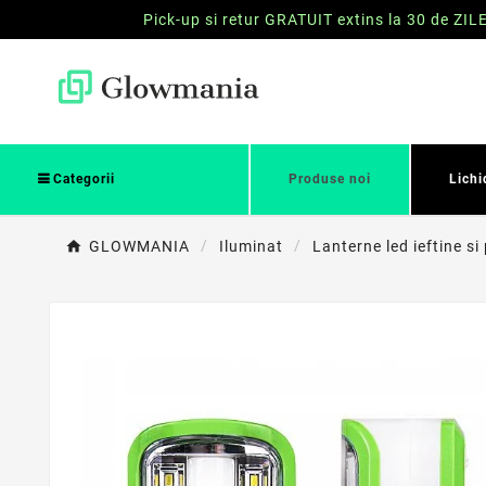
Pick-up si retur GRATUIT extins la 30 de ZIL
Categorii
Produse noi
Lichi
GLOWMANIA
Iluminat
Lanterne led ieftine si