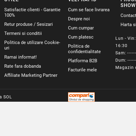
SHOW
Satisfactie clienti - Garantie
Cum se face livrarea
100%
Contac
Despre noi
Retur produse / Sesizari
Harta si
Cum cumpar
Termeni si conditii
Cum platesc
Lun - Vin: 
Politica de utilizare Cookie-
16:30
Politica de
uri
confidentialitate
Sam: ------
Ramai informat!
Dum: ------
Platforma B2B
Rate fara dobanda
Magazin o
Facturile mele
Affiliate Marketing Partner
ca SOL