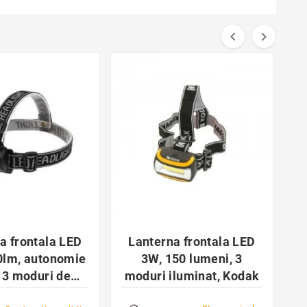


favorite_border
favorite_border


a frontala LED
Lanterna frontala LED
0lm, autonomie
3W, 150 lumeni, 3
f
, 3 moduri de
moduri iluminat, Kodak
e, 60 x 40 x 44