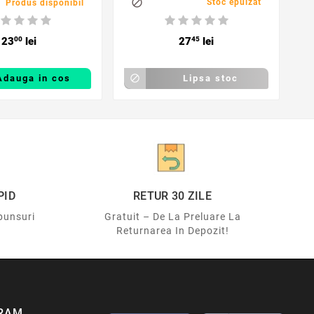
m, ABS

Stoc epuizat
Produs disponibil
23
00
lei
27
45
lei
Adauga in cos

Lipsa stoc
PID
RETUR 30 ZILE
punsuri
Gratuit – De La Preluare La
Returnarea In Depozit!
RAM