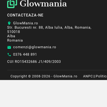
CONTACTEAZA-NE
GlowMania.ro
location_on
Str. Bucuresti nr. 88, Alba Iulia, Alba, Romania,
510018
Alba
Romania
comenzi@glowmania.ro
email
0376 448 891
call
CUI RO15432686 J1/409/2003
Copyright © 2008-2026 - GlowMania.ro
ANPC
||
Politi