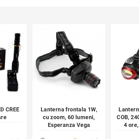
der
favorite_border

ED CREE
Lanterna frontala 1W,
Lantern
are
cu zoom, 60 lumeni,
COB, 24
Esperanza Vega
4 ore
iluminar