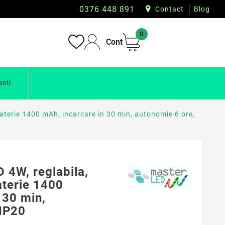
0376 448 891
Contact
Blog
0
Cont
enti
baterie 1400 mAh, incarcare in 30 min, autonomie 6 ore,
D 4W, reglabila,
aterie 1400
 30 min,
 IP20