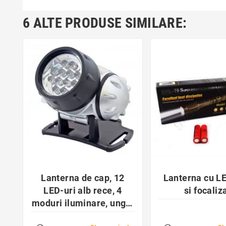
6 ALTE PRODUSE SIMILARE:
favorite_border
favorite_bor


Lanterna de cap, 12
Lanterna cu L
LED-uri alb rece, 4
si focaliz
moduri iluminare, unghi
reglabil