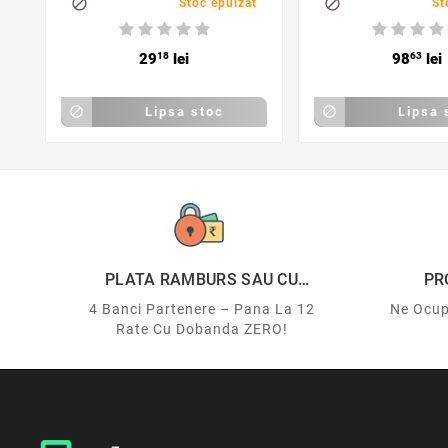


Stoc epuizat
St
29
18
lei
98
63
lei

Lipsa stoc

Lipsa 
PLATA RAMBURS SAU CU
PR
CARDUL
4 Banci Partenere – Pana La 12
Ne Ocup
Rate Cu Dobanda ZERO!