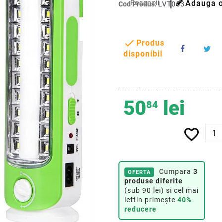
Recenzii
Adauga o
Cod Produs:
LVT0535

Produs
disponibil
50
lei
84
favorite_border
Cumpara
3
OFERTA
produse diferite
(sub 90 lei) si cel mai
ieftin primește
40%
reducere