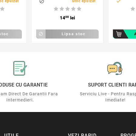
m


oc epuizat
Stoc epuizat
14
00
lei
stoc

Lipsa stoc
ODUSE CU GARANTIE
SUPORT CLIENTI RA
am Direct De Garantii Fara
Serviciu Live - Pentru Ras
Intermedieri.
Imediate!
UTILE
VEZI RAPID
PROG