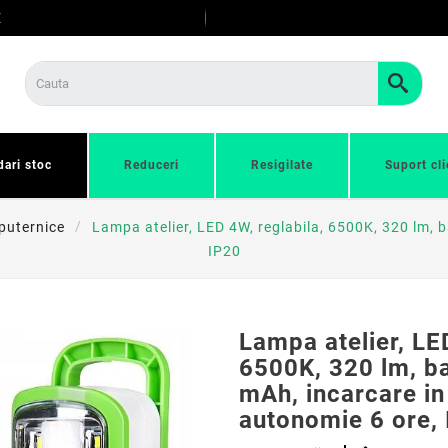
E
dari stoc
Reduceri
Resigilate
Suport cli
 puternice
Lampa atelier, LED 4W, reglabila, 6500K, 320 lm, 
IP20
Lampa atelier, LE
6500K, 320 lm, b
mAh, incarcare in
autonomie 6 ore,