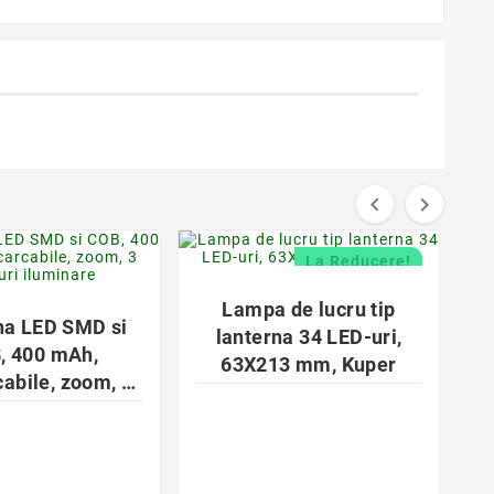


favorite_border
favorite_border
La Reducere!


Lampa de lucru tip
na LED SMD si
lanterna 34 LED-uri,
, 400 mAh,
63X213 mm, Kuper
cabile, zoom, 3
i iluminare