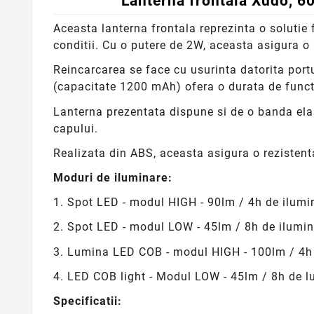
Lanterna frontala Xudo, 6
Aceasta lanterna frontala reprezinta o solutie f
conditii. Cu o putere de 2W, aceasta asigura o l
Reincarcarea se face cu usurinta datorita port
(capacitate 1200 mAh) ofera o durata de functi
Lanterna prezentata dispune si de o banda elas
capului.
Realizata din ABS, aceasta asigura o rezistenta
Moduri de iluminare:
1. Spot LED - modul HIGH - 90lm / 4h de ilumi
2. Spot LED - modul LOW - 45lm / 8h de ilumin
3. Lumina LED COB - modul HIGH - 100lm / 4h 
4. LED COB light - Modul LOW - 45lm / 8h de l
Specificatii: