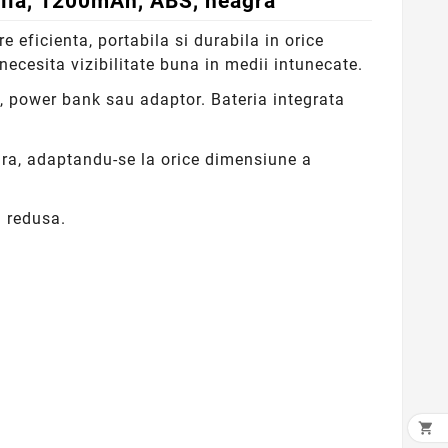
bila, 1200mAh, ABS, neagra
e eficienta, portabila si durabila in orice
necesita vizibilitate buna in medii intunecate.
p, power bank sau adaptor. Bateria integrata
gura, adaptandu-se la orice dimensiune a
a redusa.
