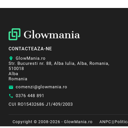
CONTACTEAZA-NE
GlowMania.ro
location_on
Str. Bucuresti nr. 88, Alba Iulia, Alba, Romania,
510018
Alba
Romania
comenzi@glowmania.ro
email
0376 448 891
call
CUI RO15432686 J1/409/2003
Copyright © 2008-2026 - GlowMania.ro
ANPC
||
Politi