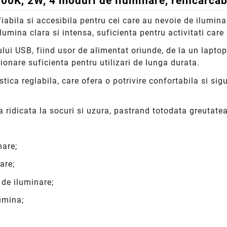
000K, 2W, 4 moduri de iluminare, reincarca
iabila si accesibila pentru cei care au nevoie de iluminar
umina clara si intensa, suficienta pentru activitati care 
ului USB, fiind usor de alimentat oriunde, de la un lapto
onare suficienta pentru utilizari de lunga durata.
tica reglabila, care ofera o potrivire confortabila si si
 ridicata la socuri si uzura, pastrand totodata greutate
nare;
are;
de iluminare;
umina;