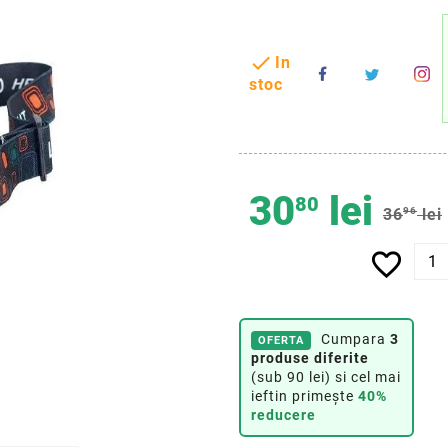

In
stoc
30
lei
80
36
96
lei
favorite_border
Cumpara
3
OFERTA
produse diferite
(sub 90 lei) si cel mai
ieftin primește
40%
reducere