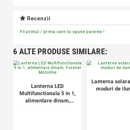
Recenzii
Fii primul / prima care isi spune parerea !
6 ALTE PRODUSE SIMILARE:
favorite_bor
favorite_border


Lanterna solar
Lanterna LED
moduri de il
Multifunctionala 5 in 1,
alimentare dinam,
Forever Motoline