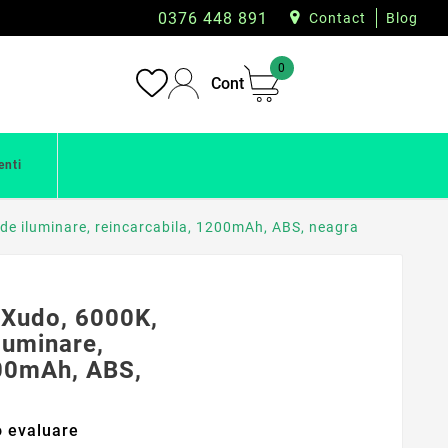
0376 448 891
Contact
Blog
0
Cont
enti
de iluminare, reincarcabila, 1200mAh, ABS, neagra
 Xudo, 6000K,
luminare,
200mAh, ABS,
 evaluare