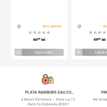


Stoc epuizat
St
66
09
lei
49
82
lei

Lipsa stoc

Lipsa 
PLATA RAMBURS SAU CU
PR
CARDUL
4 Banci Partenere – Pana La 12
Ne Ocup
Rate Cu Dobanda ZERO!