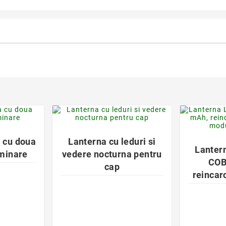
der
favorite_border

a cu doua
Lanterna cu leduri si
Lanter
uminare
vedere nocturna pentru
COB
cap
reincar
modur