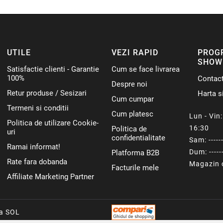
UTILE
VEZI RAPID
PROG
SHOW
Satisfactie clienti - Garantie
Cum se face livrarea
100%
Contac
Despre noi
Retur produse / Sesizari
Harta si
Cum cumpar
Termeni si conditii
Cum platesc
Lun - Vin: 
Politica de utilizare Cookie-
16:30
Politica de
uri
confidentialitate
Sam: ------
Ramai informat!
Dum: ------
Platforma B2B
Rate fara dobanda
Magazin o
Facturile mele
Affiliate Marketing Partner
ca SOL