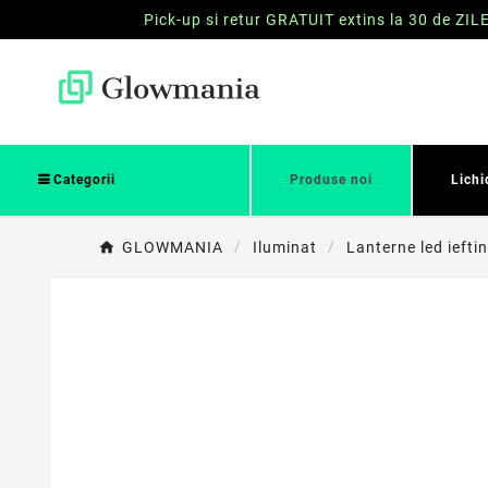
Pick-up si retur GRATUIT extins la 30 de ZIL
Categorii
Produse noi
Lichi
GLOWMANIA
Iluminat
Lanterne led ieftin