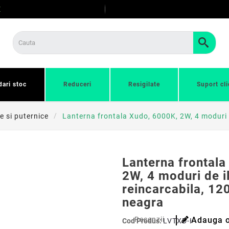
E
dari stoc
Reduceri
Resigilate
Suport cli
e si puternice
Lanterna frontala Xudo, 6000K, 2W, 4 moduri 
Lanterna frontala
2W, 4 moduri de i
reincarcabila, 1
neagra
Recenzii
Adauga o
Cod Produs:
LVTXD-HH130