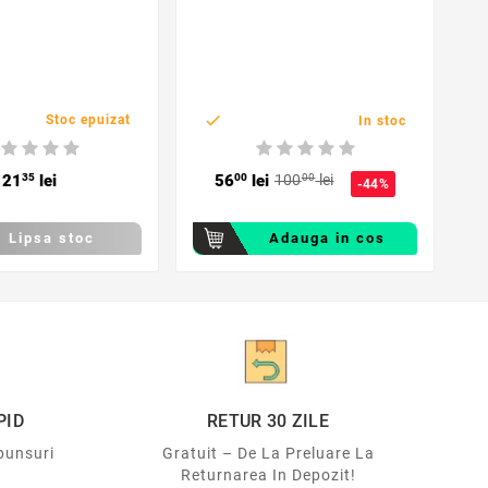

Stoc epuizat
In stoc
21
35
lei
56
00
lei
100
00
lei
-44%
Lipsa stoc
Adauga in cos
PID
RETUR 30 ZILE
punsuri
Gratuit – De La Preluare La
Returnarea In Depozit!