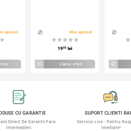


oc epuizat
Stoc epuizat
19
32
lei
stoc

Lipsa stoc

ODUSE CU GARANTIE
SUPORT CLIENTI RA
am Direct De Garantii Fara
Serviciu Live - Pentru Ras
Intermedieri.
Imediate!