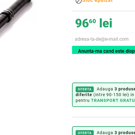

Stoc epuizat
96
lei
60
Anunta-ma cand este disp
Adauga
3 produs
OFERTA
diferite
(intre 90-150 lei) in
pentru
TRANSPORT GRATU
Adauga
3 produse
OFERTA