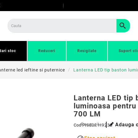
E
dari stoc
Reduceri
Resigilate
Suport cli
nterne led ieftine si puternice
Lanterna LED tip baston lum
Lanterna LED tip 
luminoasa pentru
700 LM
Recenzii
Adauga o
Cod Produs:
H9233