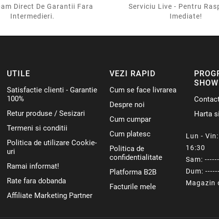
am Direct De Garantii Fara
Serviciu Live - Pentru Ras
Intermedieri.
Imediate!
UTILE
VEZI RAPID
PROG
SHOW
Satisfactie clienti - Garantie
Cum se face livrarea
100%
Contac
Despre noi
Retur produse / Sesizari
Harta si
Cum cumpar
Termeni si conditii
Cum platesc
Lun - Vin: 
Politica de utilizare Cookie-
16:30
Politica de
uri
confidentialitate
Sam: ------
Ramai informat!
Dum: ------
Platforma B2B
Rate fara dobanda
Magazin o
Facturile mele
Affiliate Marketing Partner