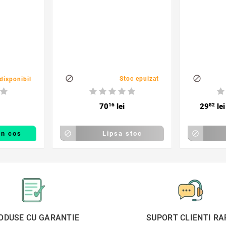


Stoc epuizat
disponibil
70
16
lei
29
82
lei
in cos

Lipsa stoc

ODUSE CU GARANTIE
SUPORT CLIENTI RA