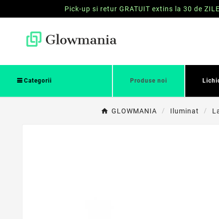
Pick-up si retur GRATUIT extins la 30 de ZIL
Categorii
Produse noi
Lichi
GLOWMANIA
Iluminat
La