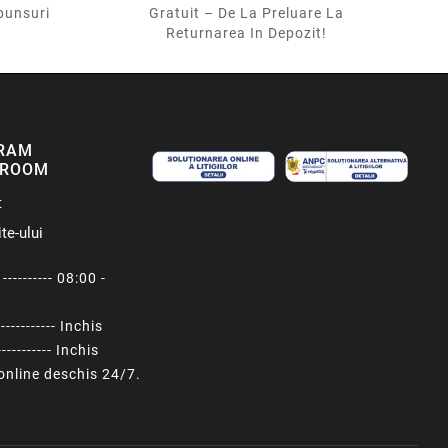
punsuri
Gratuit – De La Preluare La
Returnarea In Depozit!
RAM
ROOM
t
te-ului
---------- 08:00 -
----------- Inchis
---------- Inchis
nline deschis 24/7.