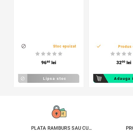
apa, unghi 90 grade


Stoc epuizat
Produs 
96
60
lei
32
00
lei

Lipsa stoc
Adauga 
PLATA RAMBURS SAU CU
PR