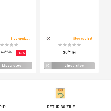
L
f

Stoc epuizat
Stoc epuizat
49
82
lei
20
34
lei
-40%
Lipsa stoc

Lipsa stoc
PID
RETUR 30 ZILE