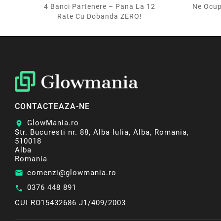
CARDUL
4 Banci Partenere – Pana La 12
Ne Ocup
Rate Cu Dobanda ZERO!
CONTACTEAZA-NE
GlowMania.ro
location_on
Str. Bucuresti nr. 88, Alba Iulia, Alba, Romania,
510018
Alba
Romania
comenzi@glowmania.ro
email
0376 448 891
call
CUI RO15432686 J1/409/2003