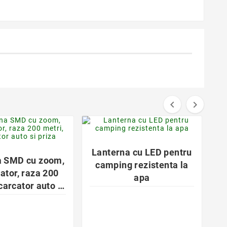


favorite_border
favorite_border


Lanterna cu LED pentru
a SMD cu zoom,
camping rezistenta la
ator, raza 200
apa
carcator auto si
priza