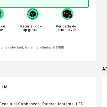
 cu
Retur si Pick-
Perioada de
ie
up gratuit
Retur 30 zile
rile colectarii, tratarii si eliminarii DEEE
A
0 LM
 Scazut si Stroboscop. Puterea lanternei LED