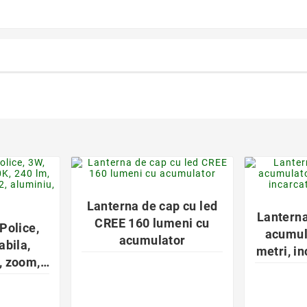
favorite_border
der

Lanterna de cap cu led
Lantern
CREE 160 lumeni cu
Police,
acumul
acumulator
abila,
metri, in
, zoom,
PX2,
egru