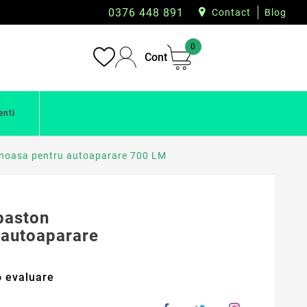
0376 448 891
Contact
Blog
0
Cont
enti
inoasa pentru autoaparare 700 LM
baston
 autoaparare
 evaluare