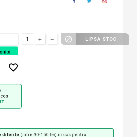

LIPSA STOC
onibil
favorite_border
e
 cos
IT
 diferite
(intre 90-150 lei) in cos pentru