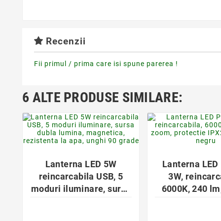
Recenzii
Fii primul / prima care isi spune parerea !
6 ALTE PRODUSE SIMILARE:
favorite_border
favorite_bor


Lanterna LED 5W
Lanterna LED 
reincarcabila USB, 5
3W, reincarc
moduri iluminare, sursa
6000K, 240 lm
dubla lumina,
protectie I
magnetica, rezistenta la
aluminiu, n