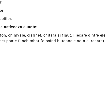
r;
or;
piilor.
re activeaza sunete:
on, chimvale, clarinet, chitara si flaut. Fiecare dintre 
net poate fi schimbat folosind butoanele nota si redare)