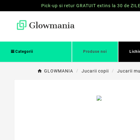
Pick-up si retur GRATUIT extins la 30 de ZIL
Categorii
Produse noi
Lichi
GLOWMANIA
Jucarii copii
Jucarii mu