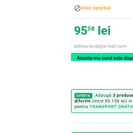

Stoc epuizat
95
lei
58
Anunta-ma cand este disp
Adauga
3 produs
OFERTA
diferite
(intre 90-150 lei) in
pentru
TRANSPORT GRATU