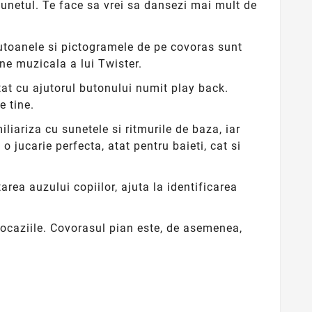
sunetul. Te face sa vrei sa dansezi mai mult de
 butoanele si pictogramele de pe covoras sunt
une muzicala a lui Twister.
at cu ajutorul butonului numit play back.
e tine.
iliariza cu sunetele si ritmurile de baza, iar
o jucarie perfecta, atat pentru baieti, cat si
rea auzului copiilor, ajuta la identificarea
e ocaziile. Covorasul pian este, de asemenea,