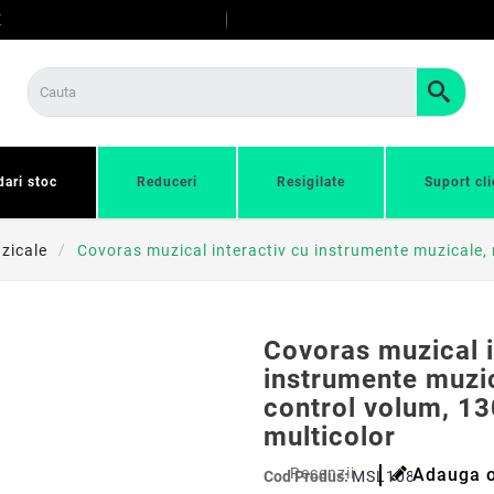
E
dari stoc
Reduceri
Resigilate
Suport cli
zicale
Covoras muzical interactiv cu instrumente muzicale, 
Covoras muzical i
instrumente muzic
control volum, 13
multicolor
Recenzii
Adauga o
Cod Produs:
MSL108267