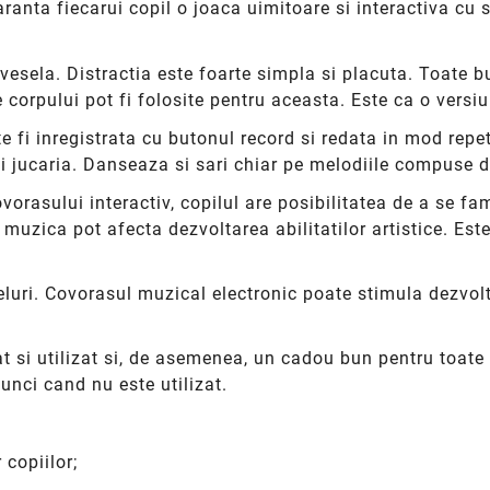
ranta fiecarui copil o joaca uimitoare si interactiva cu 
e vesela. Distractia este foarte simpla si placuta. Toate
e corpului pot fi folosite pentru aceasta. Este ca o versi
i inregistrata cu butonul record si redata in mod repet
 jucaria. Danseaza si sari chiar pe melodiile compuse d
orasului interactiv, copilul are posibilitatea de a se fam
 muzica pot afecta dezvoltarea abilitatilor artistice. Este 
luri. Covorasul muzical electronic poate stimula dezvolta
tat si utilizat si, de asemenea, un cadou bun pentru toat
unci cand nu este utilizat.
 copiilor;