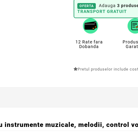
Adauga
3 produse
OFERTA
TRANSPORT GRATUIT
12 Rate fara
Produs
Dobanda
Garat
Pretul produselor include costu
u instrumente muzicale, melodii, control v