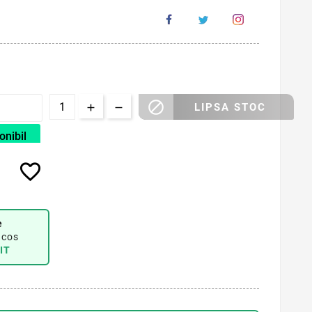

LIPSA STOC
onibil
favorite_border
e
 cos
IT