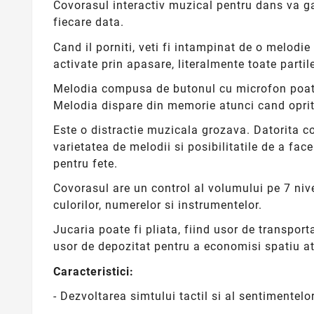
Covorasul interactiv muzical pentru dans va ga
fiecare data.
Cand il porniti, veti fi intampinat de o melodi
activate prin apasare, literalmente toate partil
Melodia compusa de butonul cu microfon poate f
Melodia dispare din memorie atunci cand opriti
Este o distractie muzicala grozava. Datorita cov
varietatea de melodii si posibilitatile de a face
pentru fete.
Covorasul are un control al volumului pe 7 nive
culorilor, numerelor si instrumentelor.
Jucaria poate fi pliata, fiind usor de transpor
usor de depozitat pentru a economisi spatiu at
Caracteristici:
- Dezvoltarea simtului tactil si al sentimentelor