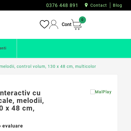
0376 448 891
Contact
Blog
0
Cont
enti
melodii, control volum, 130 x 48 cm, multicolor
nteractiv cu
ale, melodii,
0 x 48 cm,
 evaluare