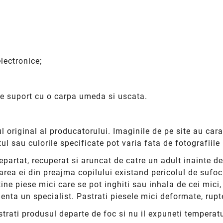
lectronice;
 de suport cu o carpa umeda si uscata.
 original al producatorului. Imaginile de pe site au cara
tul sau culorile specificate pot varia fata de fotografiil
partat, recuperat si aruncat de catre un adult inainte de
area ei din preajma copilului existand pericolul de sufo
e piese mici care se pot inghiti sau inhala de cei mici,
urgenta un specialist. Pastrati piesele mici deformate, ru
strati produsul departe de foc si nu il expuneti temperatur