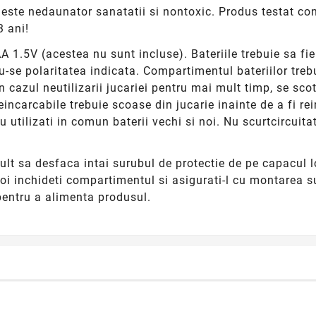
 este nedaunator sanatatii si nontoxic. Produs testat co
 ani!
A 1.5V (acestea nu sunt incluse). Bateriile trebuie sa fie
du-se polaritatea indicata. Compartimentul bateriilor treb
n cazul neutilizarii jucariei pentru mai mult timp, se sco
 reincarcabile trebuie scoase din jucarie inainte de a fi 
, nu utilizati in comun baterii vechi si noi. Nu scurtcircuit
lt sa desfaca intai surubul de protectie de pe capacul lo
poi inchideti compartimentul si asigurati-l cu montarea su
pentru a alimenta produsul.