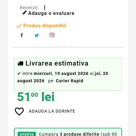
Recenzii
Adauga o evaluare

Produs disponibil
Livrarea estimativa
✔
intre
miercuri, 19 august 2026
si
joi, 20
august 2026
pe
Curier Rapid
51
lei
00
favorite_border
ADAUGA LA DORINTE
Cumpara
3 produse diferite
(sub 90
OFERTA