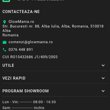
CONTACTEAZA-NE
GlowMania.ro
location_on
Str. Bucuresti nr. 88, Alba Iulia, Alba, Romania, 510018
Alba
Romania
comenzi@glowmania.ro
email
0376 448 891
call
CUI RO15432686 J1/409/2003

UTILE

VEZI RAPID

PROGRAM SHOWROOM
Lun - Vin: ---------- 08:00 - 16:30
Sam: ----------------- Inchis