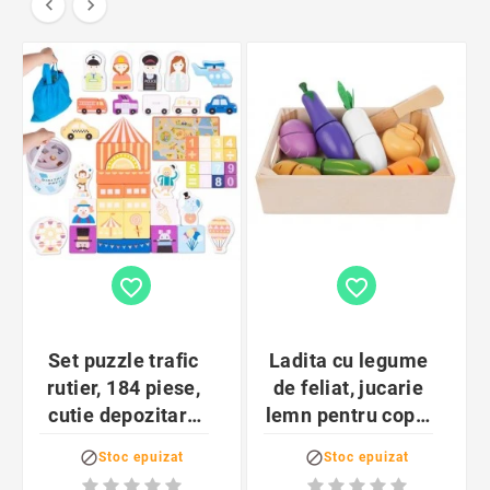


favorite_border
favorite_border
Set puzzle trafic
Ladita cu legume
rutier, 184 piese,
de feliat, jucarie
cutie depozitare
lemn pentru copii,
inclusa, 6
9 piese, lemn


Stoc epuizat
Stoc epuizat
masinute incluse,