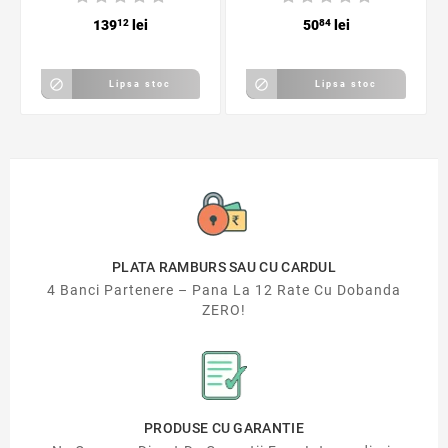
elicopter, lemn,
139
12
lei
50
84
lei
multicolor


Lipsa stoc
Lipsa stoc
PLATA RAMBURS SAU CU CARDUL
4 Banci Partenere – Pana La 12 Rate Cu Dobanda
ZERO!
PRODUSE CU GARANTIE