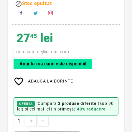

Stoc epuizat
27
lei
45
Anunta-ma cand este disponibil
favorite_border
ADAUGA LA DORINTE
Cumpara
3 produse diferite
(sub 90
OFERTA
lei) si cel mai ieftin primește
40% reducere