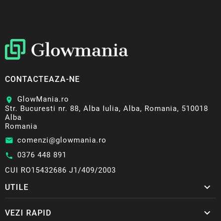
CONTACTEAZA-NE
GlowMania.ro
location_on
Str. Bucuresti nr. 88, Alba Iulia, Alba, Romania, 510018
Alba
Romania
comenzi@glowmania.ro
email
0376 448 891
call
CUI RO15432686 J1/409/2003

UTILE

VEZI RAPID