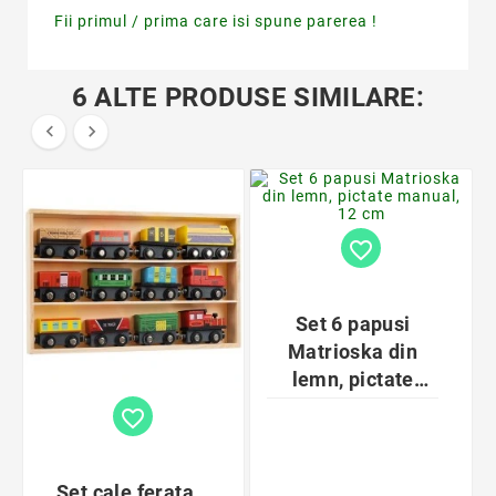
Fii primul / prima care isi spune parerea !
6 ALTE PRODUSE SIMILARE:


favorite_border
Set 6 papusi
Matrioska din
lemn, pictate
manual, 12 cm
favorite_border
Set cale ferata