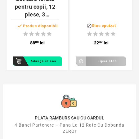
pentru copii, 12
piese, 3
locomotive, 8


Stoc epuizat
Produs disponibil
vagoane, magneti
de prindere, lemn
88
00
lei
22
37
lei

Adauga in cos
Lipsa stoc
PLATA RAMBURS SAU CU CARDUL
4 Banci Partenere – Pana La 12 Rate Cu Dobanda
ZERO!