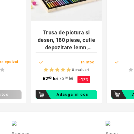
favorite_border

Trusa de pictura si
desen, 180 piese, cutie
depozitare lemn,
ProCart


oc epuizat
In stoc
8 evaluari
62
63
lei
75
16
lei
-17%
stoc
Adauga in cos