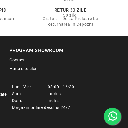
PID
RETUR 30 ZILE
punsuri
Gratuit – De La Preluare La
Returnarea In Depozit!
PROGRAM SHOWROOM
Contact
Harta site-ului
Lun - Vin: ---------- 08:00 - 16:30
Sam: ----------------- Inchis
tate
Dum: ---------------- Inchis
Magazin online deschis 24/7.