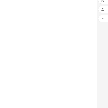


