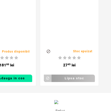
d

Stoc epuizat
Produs disponibil
181
00
lei
27
45
lei
Adauga in cos

Lipsa stoc