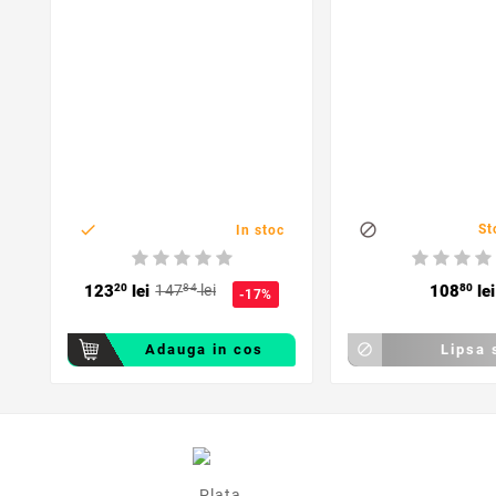
fermoar


St
In stoc
123
20
lei
147
84
lei
108
80
lei
-17%
Adauga in cos

Lipsa 