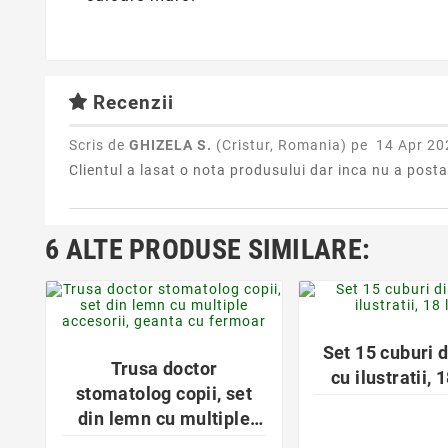
Recenzii
Scris de
GHIZELA S.
(Cristur, Romania) pe
14 Apr 20
Clientul a lasat o nota produsului dar inca nu a post
6 ALTE PRODUSE SIMILARE:
favorite_bor
favorite_border


Set 15 cuburi 
Trusa doctor
cu ilustratii, 
stomatolog copii, set
din lemn cu multiple
accesorii, geanta cu