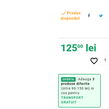

Produs
disponibil
125
lei
00
favorite_border
Adauga
3
OFERTA
produse diferite
(intre 90-150 lei) in
cos pentru
TRANSPORT
GRATUIT