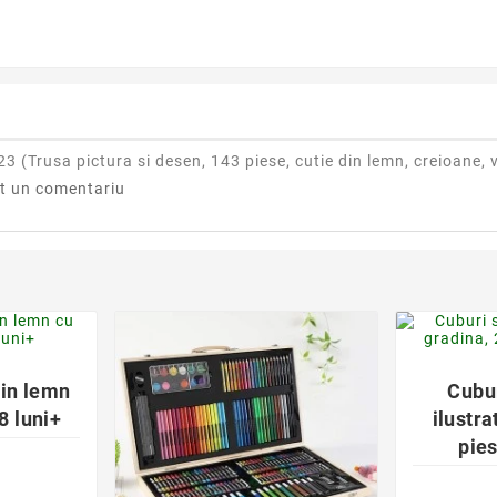
23 (
Trusa pictura si desen, 143 piese, cutie din lemn, creioane, 
at un comentariu
der
din lemn
Cubur
18 luni+
ilustra
pie