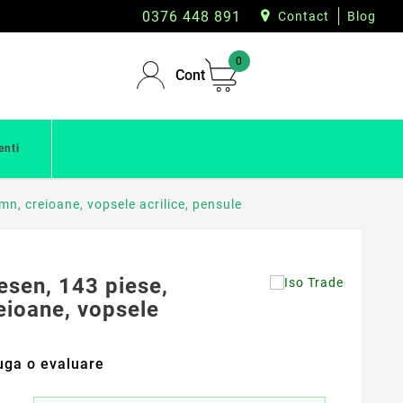
0376 448 891
Contact
Blog
0
Cont
enti
emn, creioane, vopsele acrilice, pensule
desen, 143 piese,
reioane, vopsele
ga o evaluare