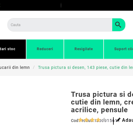
E
dari stoc
Reduceri
Resigilate
Suport cli
ucarii din lemn
Trusa pictura si desen, 143 piese, cutie din l
Trusa pictura si 
cutie din lemn, c
acrilice, pensule
Adau
Cod Produs:
IS00015611