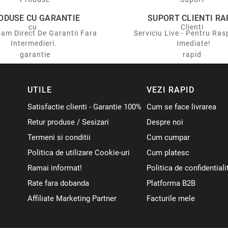
ODUSE CU GARANTIE
SUPORT CLIENTI RA
am Direct De Garantii Fara
Serviciu Live - Pentru Ras
Intermedieri.
Imediate!
UTILE
VEZI RAPID
Satisfactie clienti - Garantie 100%
Cum se face livrarea
Retur produse / Sesizari
Despre noi
Termeni si conditii
Cum cumpar
Politica de utilizare Cookie-uri
Cum platesc
Ramai informat!
Politica de confidentiali
Rate fara dobanda
Platforma B2B
Affiliate Marketing Partner
Facturile mele