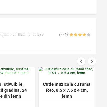
vopsele acrilice, pensule
) :
(
4
/
5
)


favorite_border
favorite_border


i stivuibile,
Cutie muzicala cu rama
tii gradina, 24
foto, 8.5 x 7.5 x 4 cm,
se din lemn
lemn