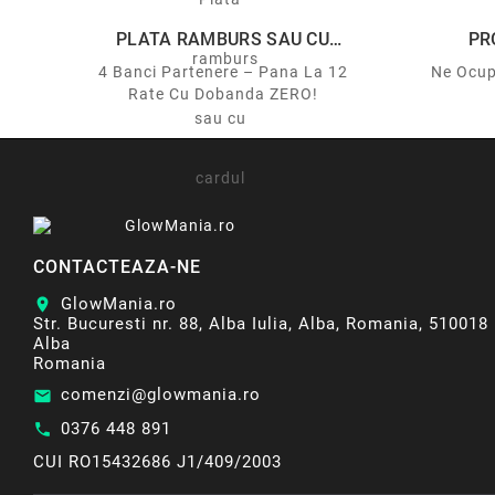
PLATA RAMBURS SAU CU
PR
CARDUL
4 Banci Partenere – Pana La 12
Ne Ocup
Rate Cu Dobanda ZERO!
CONTACTEAZA-NE
GlowMania.ro
location_on
Str. Bucuresti nr. 88, Alba Iulia, Alba, Romania, 510018
Alba
Romania
comenzi@glowmania.ro
email
0376 448 891
call
CUI RO15432686 J1/409/2003