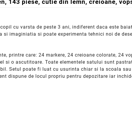
n, 143 piese, cutie din lemn, creioane, vop
copil cu varsta de peste 3 ani, indiferent daca este baia
ea si imaginiatia si poate experimenta tehnici noi de dese
te, printre care: 24 markere, 24 creioane colorate, 24 vop
l si o ascutitoare. Toate elementele satului sunt pastrat
il. Setul poate fi luat cu usurinta chiar si la scoala sa
ent dispune de locul propriu pentru depozitare iar inchid