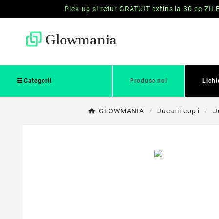
Pick-up si retur GRATUIT extins la 30 de ZIL
Categorii
Produse noi
Lichi
GLOWMANIA
Jucarii copii
J