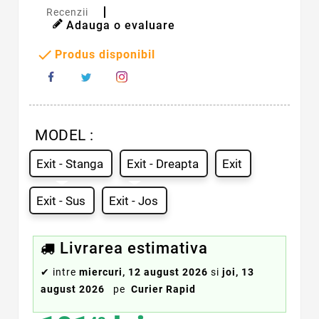
Recenzii
Adauga o evaluare

Produs disponibil
MODEL :
Exit - Stanga
Exit - Dreapta
Exit
Exit - Sus
Exit - Jos
Livrarea estimativa
✔
intre
miercuri, 12 august 2026
si
joi, 13
august 2026
pe
Curier Rapid