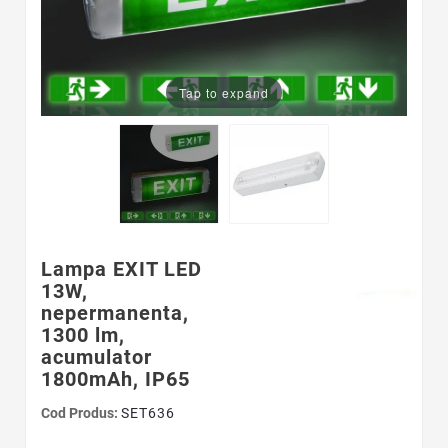
Tap to expand
Lampa EXIT LED
13W,
nepermanenta,
1300 lm,
acumulator
1800mAh, IP65
Cod Produs:
SET636