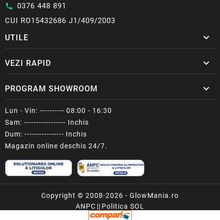
0376 448 891
call
CUI RO15432686 J1/409/2003

UTILE

VEZI RAPID

PROGRAM SHOWROOM
Lun - Vin: ---------- 08:00 - 16:30
Sam: ----------------- Inchis
Dum: ---------------- Inchis
Magazin online deschis 24/7.
Copyright © 2008-2026 - GlowMania.ro
ANPC
||
Politica SOL