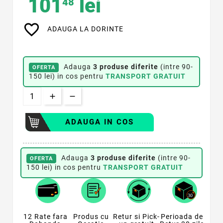
101
lei
48
favorite_border
ADAUGA LA DORINTE
Adauga
3 produse diferite
(intre 90-
OFERTA
150 lei) in cos pentru
TRANSPORT GRATUIT
ADAUGA IN COS
Adauga
3 produse diferite
(intre 90-
OFERTA
150 lei) in cos pentru
TRANSPORT GRATUIT
12 Rate fara
Produs cu
Retur si Pick-
Perioada de