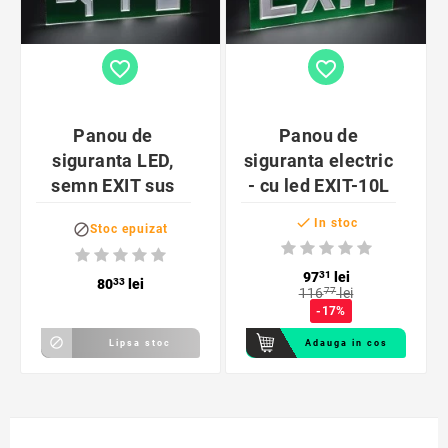
favorite_border
favorite_border
Panou de
Panou de
siguranta LED,
siguranta electric
semn EXIT sus
- cu led EXIT-10L

In stoc

Stoc epuizat
97
31
lei
80
33
lei
116
77
lei
-17%

Lipsa stoc
Adauga in cos