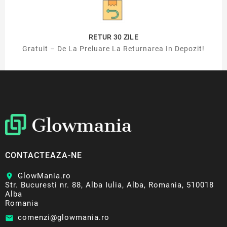
RETUR 30 ZILE
Gratuit – De La Preluare La Returnarea In Depozit!
CONTACTEAZA-NE
GlowMania.ro
location_on
Str. Bucuresti nr. 88, Alba Iulia, Alba, Romania, 510018
Alba
Romania
comenzi@glowmania.ro
email