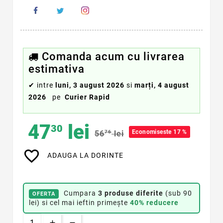
Comanda acum cu livrarea
estimativa
✔
intre
luni, 3 august 2026
si
marți, 4 august
2026
pe
Curier Rapid
47
lei
30
Economiseste 17 %
56
76
lei
favorite_border
ADAUGA LA DORINTE
Cumpara
3 produse diferite
(sub 90
OFERTA
lei) si cel mai ieftin primește
40% reducere