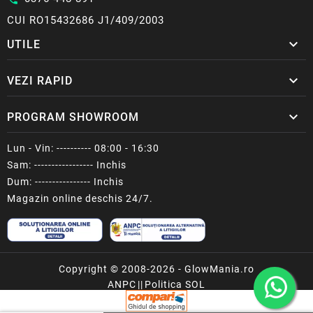
CUI RO15432686 J1/409/2003

UTILE

VEZI RAPID

PROGRAM SHOWROOM
Lun - Vin: ---------- 08:00 - 16:30
Sam: ----------------- Inchis
Dum: ---------------- Inchis
Magazin online deschis 24/7.
Copyright © 2008-2026 - GlowMania.ro
ANPC
||
Politica SOL