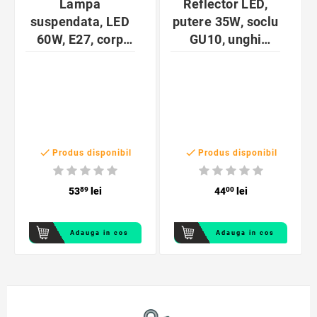
Lampa
Reflector LED,
suspendata, LED
putere 35W, soclu
60W, E27, corp
GU10, unghi
otel si aluminiu,
rotatie 320 grade,
design elegant,
lungime 175 mm
negru


Produs disponibil
Produs disponibil
53
89
lei
44
00
lei
Adauga in cos
Adauga in cos