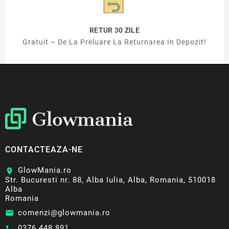
RETUR 30 ZILE
Gratuit – De La Preluare La Returnarea In Depozit!
CONTACTEAZA-NE
GlowMania.ro
location_on
Str. Bucuresti nr. 88, Alba Iulia, Alba, Romania, 510018
Alba
Romania
comenzi@glowmania.ro
email
0376 448 891
call