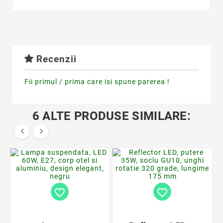
Recenzii
Fii primul / prima care isi spune parerea !
6 ALTE PRODUSE SIMILARE:


favorite_border
favorite_border