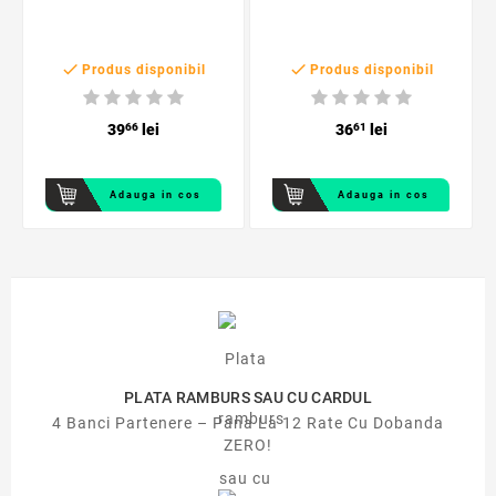


Produs disponibil
Produs disponibil
39
66
lei
36
61
lei
Adauga in cos
Adauga in cos
PLATA RAMBURS SAU CU CARDUL
4 Banci Partenere – Pana La 12 Rate Cu Dobanda
ZERO!