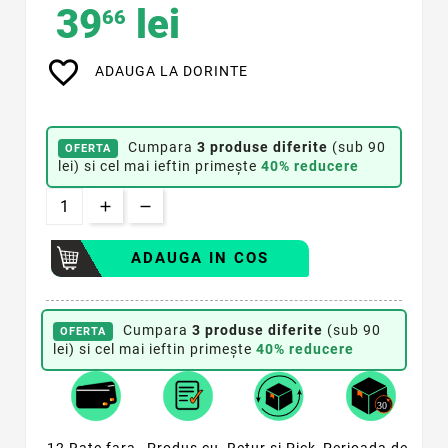
39
lei
66
favorite_border
ADAUGA LA DORINTE
Cumpara
3 produse diferite
(sub 90
OFERTA
lei) si cel mai ieftin primește
40% reducere
ADAUGA IN COS
Cumpara
3 produse diferite
(sub 90
OFERTA
lei) si cel mai ieftin primește
40% reducere
12 Rate fara
Produs cu
Retur si Pick-
Perioada de