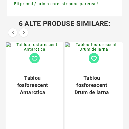
Fii primul / prima care isi spune parerea !
6 ALTE PRODUSE SIMILARE:


favorite_border
favorite_border
Tablou
Tablou
fosforescent
fosforescent
Antarctica
Drum de iarna