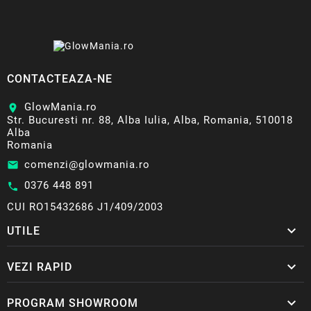
CONTACTEAZA-NE
GlowMania.ro
location_on
Str. Bucuresti nr. 88, Alba Iulia, Alba, Romania, 510018
Alba
Romania
comenzi@glowmania.ro
email
0376 448 891
call
CUI RO15432686 J1/409/2003

UTILE

VEZI RAPID

PROGRAM SHOWROOM