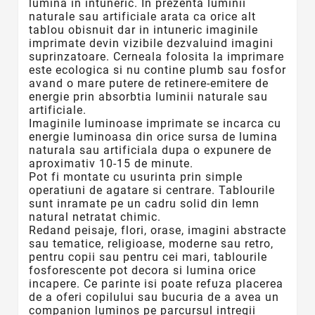
lumina in intuneric. In prezenta luminii
naturale sau artificiale arata ca orice alt
tablou obisnuit dar in intuneric imaginile
imprimate devin vizibile dezvaluind imagini
suprinzatoare. Cerneala folosita la imprimare
este ecologica si nu contine plumb sau fosfor
avand o mare putere de retinere-emitere de
energie prin absorbtia luminii naturale sau
artificiale.
Imaginile luminoase imprimate se incarca cu
energie luminoasa din orice sursa de lumina
naturala sau artificiala dupa o expunere de
aproximativ 10-15 de minute.
Pot fi montate cu usurinta prin simple
operatiuni de agatare si centrare. Tablourile
sunt inramate pe un cadru solid din lemn
natural netratat chimic.
Redand peisaje, flori, orase, imagini abstracte
sau tematice, religioase, moderne sau retro,
pentru copii sau pentru cei mari, tablourile
fosforescente
pot decora si lumina orice
incapere. Ce parinte isi poate refuza placerea
de a oferi copilului sau bucuria de a avea un
companion luminos pe parcursul intregii