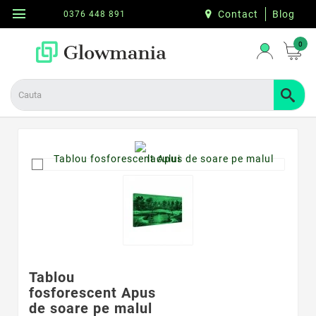
menu
Contact
Blog
0376 448 891
0
Tablou
fosforescent Apus
de soare pe malul