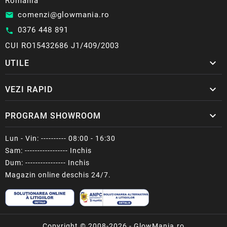
Romania
comenzi@glowmania.ro
email
0376 448 891
call
CUI RO15432686 J1/409/2003

UTILE

VEZI RAPID

PROGRAM SHOWROOM
Lun - Vin: ---------- 08:00 - 16:30
Sam: ----------------- Inchis
Dum: ---------------- Inchis
Magazin online deschis 24/7.
Copyright © 2008-2026 - GlowMania.ro