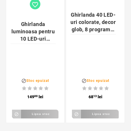
favorite_border
Ghirlanda 40 LED-
uri colorate, decor
Ghirlanda
glob, 8 programe,
luminoasa pentru
6 m, de interior
10 LED-uri
interconectabile,
interior/exterior,
IP44, lungime
cablu 10 m


Stoc epuizat
Stoc epuizat
149
00
lei
68
13
lei


Lipsa stoc
Lipsa stoc