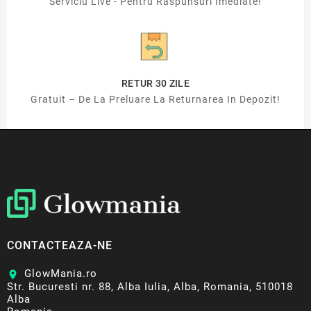
Serviciu Live - Pentru Raspunsuri Imediate!
RETUR 30 ZILE
Gratuit – De La Preluare La Returnarea In Depozit!
CONTACTEAZA-NE
GlowMania.ro
location_on
Str. Bucuresti nr. 88, Alba Iulia, Alba, Romania, 510018
Alba