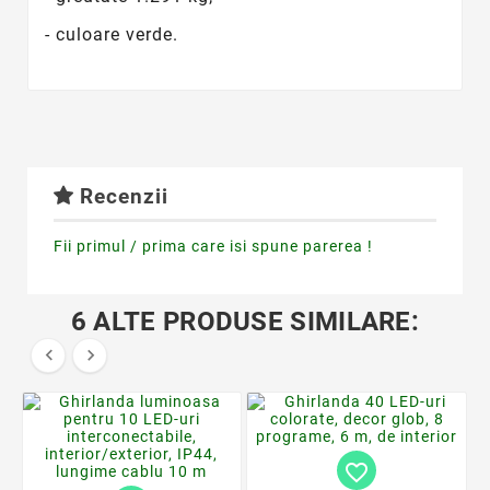
- culoare verde.
Recenzii
Fii primul / prima care isi spune parerea !
6 ALTE PRODUSE SIMILARE:


favorite_border