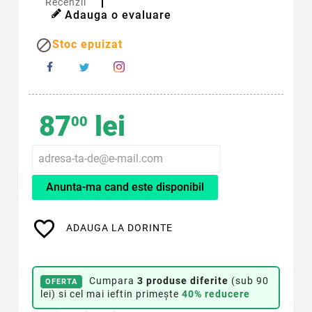
Recenzii
Adauga o evaluare

Stoc epuizat
87
lei
00
Anunta-ma cand este disponibil
favorite_border
ADAUGA LA DORINTE
Cumpara
3 produse diferite
(sub 90
OFERTA
lei) si cel mai ieftin primește
40% reducere