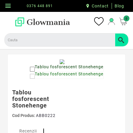
menu
Contact
Blog
0376 448 891
0
Tablou
fosforescent
Stonehenge
Cod Produs:
ABB0222
Recenzii