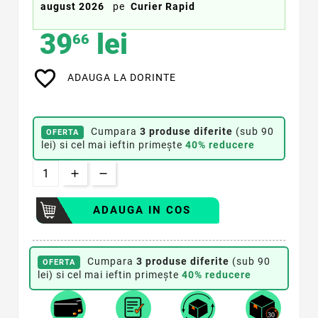
august 2026
pe
Curier Rapid
39
lei
66
favorite_border
ADAUGA LA DORINTE
Cumpara
3 produse diferite
(sub 90
OFERTA
lei) si cel mai ieftin primește
40% reducere
ADAUGA IN COS
Cumpara
3 produse diferite
(sub 90
OFERTA
lei) si cel mai ieftin primește
40% reducere