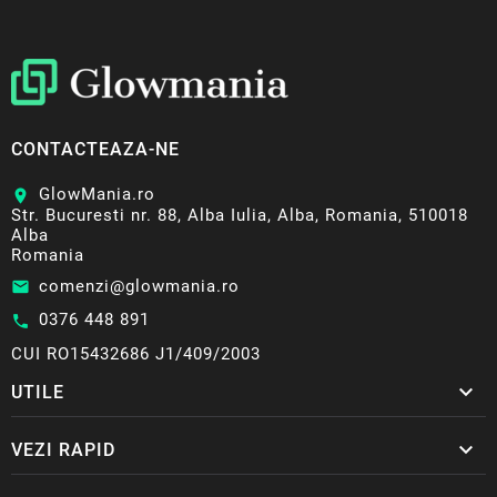
CONTACTEAZA-NE
GlowMania.ro
location_on
Str. Bucuresti nr. 88, Alba Iulia, Alba, Romania, 510018
Alba
Romania
comenzi@glowmania.ro
email
0376 448 891
call
CUI RO15432686 J1/409/2003

UTILE

VEZI RAPID