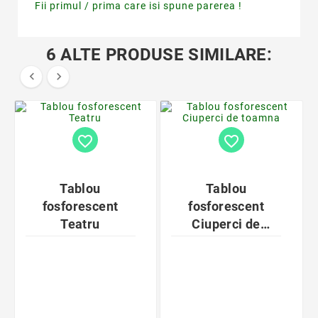
Fii primul / prima care isi spune parerea !
6 ALTE PRODUSE SIMILARE:


favorite_border
favorite_border
Tablou
Tablou
fosforescent
fosforescent
Teatru
Ciuperci de
toamna