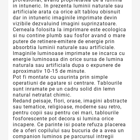
in intuneric. In prezenta luminii naturale sau
artificiale arata ca orice alt tablou obisnuit
dar in intuneric imaginile imprimate devin
vizibile dezvaluind imagini suprinzatoare.
Cerneala folosita la imprimare este ecologica
si nu contine plumb sau fosfor avand o mare
putere de retinere-emitere de energie prin
absorbtia luminii naturale sau artificiale.
Imaginile luminoase imprimate se incarca cu
energie luminoasa din orice sursa de lumina
naturala sau artificiala dupa o expunere de
aproximativ 10-15 de minute.
Pot fi montate cu usurinta prin simple
operatiuni de agatare si centrare. Tablourile
sunt inramate pe un cadru solid din lemn
natural netratat chimic.
Redand peisaje, flori, orase, imagini abstracte
sau tematice, religioase, moderne sau retro,
pentru copii sau pentru cei mari, tablourile
fosforescente
pot decora si lumina orice
incapere. Ce parinte isi poate refuza placerea
de a oferi copilului sau bucuria de a avea un
companion luminos pe parcursul intregii