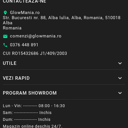
CONTACTEAZA-NE
GlowMania.ro
location_on
Str. Bucuresti nr. 88, Alba Iulia, Alba, Romania, 510018
Alba
Romania
comenzi@glowmania.ro
email
0376 448 891
call
CUI RO15432686 J1/409/2003

UTILE

VEZI RAPID

PROGRAM SHOWROOM
Lun - Vin: ---------- 08:00 - 16:30
Sam: ----------------- Inchis
Dum: ---------------- Inchis
Magazin online deschis 24/7.