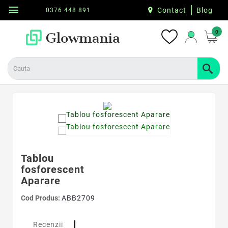
menu
Contact
Blog
0376 448 891
0
Tablou
fosforescent
Aparare
Cod Produs:
ABB2709
Recenzii