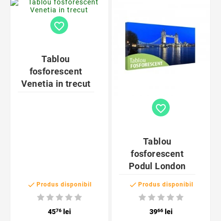
favorite_border
Tablou
fosforescent
Venetia in trecut
favorite_border
Tablou
fosforescent
Podul London


Produs disponibil
Produs disponibil
45
76
lei
39
66
lei