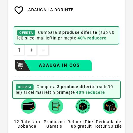
favorite_border
ADAUGA LA DORINTE
Cumpara
3 produse diferite
(sub 90
OFERTA
lei) si cel mai ieftin primește
40% reducere
ADAUGA IN COS
Cumpara
3 produse diferite
(sub 90
OFERTA
lei) si cel mai ieftin primește
40% reducere
12 Rate fara
Produs cu
Retur si Pick-
Perioada de
Dobanda
Garatie
up gratuit
Retur 30 zile