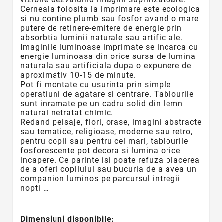
Cerneala folosita la imprimare este ecologica
si nu contine plumb sau fosfor avand o mare
putere de retinere-emitere de energie prin
absorbtia luminii naturale sau artificiale.
Imaginile luminoase imprimate se incarca cu
energie luminoasa din orice sursa de lumina
naturala sau artificiala dupa o expunere de
aproximativ 10-15 de minute.
Pot fi montate cu usurinta prin simple
operatiuni de agatare si centrare. Tablourile
sunt inramate pe un cadru solid din lemn
natural netratat chimic.
Redand peisaje, flori, orase, imagini abstracte
sau tematice, religioase, moderne sau retro,
pentru copii sau pentru cei mari, tablourile
fosforescente
pot decora si lumina orice
incapere. Ce parinte isi poate refuza placerea
de a oferi copilului sau bucuria de a avea un
companion luminos pe parcursul intregii
nopti …
Dimensiuni disponibile: