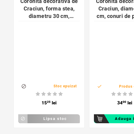
Coronita decorativa de
Coronita decor
Craciun, forma stea,
Craciun, diam
diametru 30 cm,
cm, conuri de p
argintie
si fructe r


Stoc epuizat
Produs 
15
25
lei
34
00
lei

Lipsa stoc
Adauga 