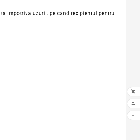
nta impotriva uzurii, pe cand recipientul pentru


