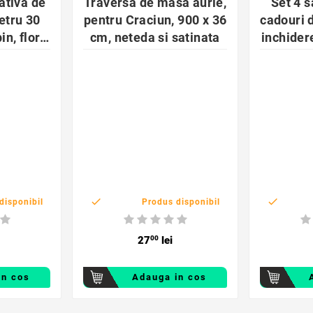
ativa de
Traversa de masa aurie,
Set 4 s
etru 30
pentru Craciun, 900 x 36
cadouri 
in, flori
cm, neteda si satinata
inchidere
osii
45


disponibil
Produs disponibil
27
00
lei
in cos
Adauga in cos