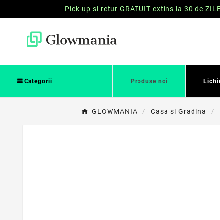
Pick-up si retur GRATUIT extins la 30 de ZIL
Categorii
Produse noi
Lichi
GLOWMANIA
Casa si Gradina