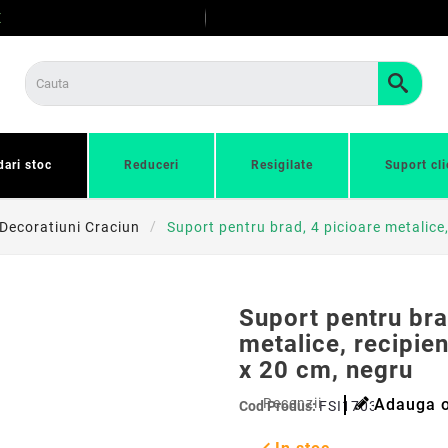
E
dari stoc
Reduceri
Resigilate
Suport cli
Decoratiuni Craciun
Suport pentru brad, 4 picioare metalice
Suport pentru bra
metalice, recipie
x 20 cm, negru
Recenzii
Adauga o
Cod Produs:
FSI17035