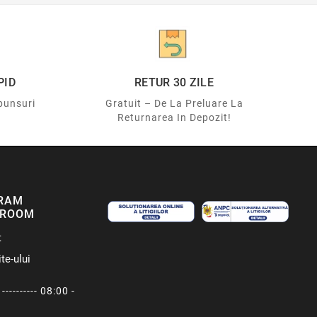
PID
RETUR 30 ZILE
punsuri
Gratuit – De La Preluare La
Returnarea In Depozit!
RAM
ROOM
t
te-ului
---------- 08:00 -