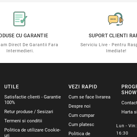
ODUSE CU GARANTIE
SUPORT CLIENTI RA
am Direct De Garantii Fara
Serviciu Live - Pentru Ras
Intermedieri.
Imediate!
UTILE
VEZI RAPID
PROG
SHOW
Satisfactie clienti - Garantie
Cum se face livrarea
100%
Contac
Despre noi
Retur produse / Sesizari
Harta si
Cum cumpar
Termeni si conditii
Cum platesc
Lun - Vin: 
Politica de utilizare Cookie-
16:30
Politica de
uri