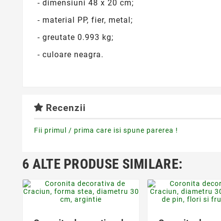
- dimensiuni 48 x 20 cm;
- material PP, fier, metal;
- greutate 0.993 kg;
- culoare neagra.
Recenzii
Fii primul / prima care isi spune parerea !
6 ALTE PRODUSE SIMILARE:
favorite_border
favorite_bor

