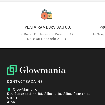
PLATA RAMBURS SAU CU
PR
CARDUL
4 Banci Partenere – Pana La 12
Ne Ocup
Rate Cu Dobanda ZERO!
CONTACTEAZA-NE
GlowMania.ro
location_on
Str. Bucuresti nr. 88, Alba Iulia, Alba, Romania,
510018
Alba