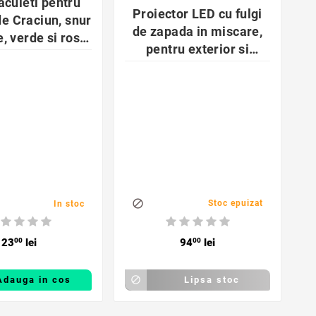

aculeti pentru
Proiector LED cu fulgi
de Craciun, snur
de zapada in miscare,
, verde si rosu,
pentru exterior si
x29,5 cm
interior, IP44, structura
aluminiu

Stoc epuizat
In stoc
23
00
lei
94
00
lei
Adauga in cos

Lipsa stoc