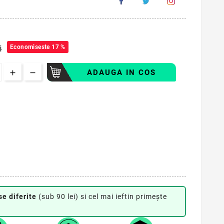
Economiseste 17 %
i
ADAUGA IN COS
se diferite
(sub 90 lei) si cel mai ieftin primește