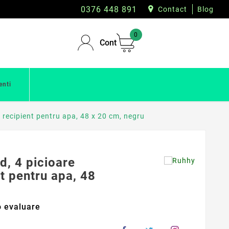
0376 448 891
Contact
Blog
0
Cont
enti
, recipient pentru apa, 48 x 20 cm, negru
d, 4 picioare
nt pentru apa, 48
 evaluare