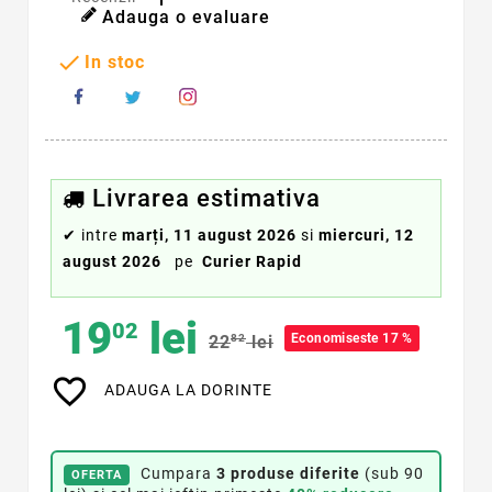
Adauga o evaluare

In stoc
Livrarea estimativa
✔
intre
marți, 11 august 2026
si
miercuri, 12
august 2026
pe
Curier Rapid
19
lei
02
Economiseste 17 %
22
82
lei
favorite_border
ADAUGA LA DORINTE
Cumpara
3 produse diferite
(sub 90
OFERTA