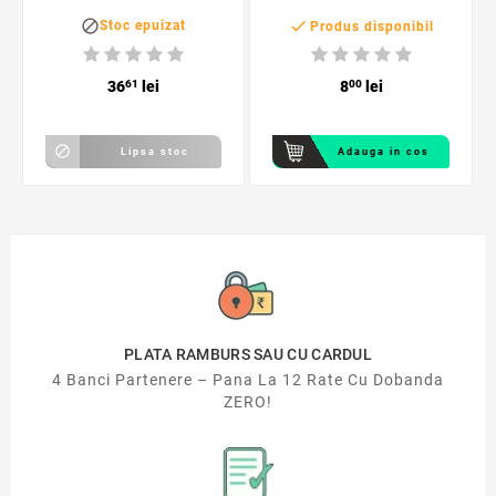


Stoc epuizat
Produs disponibil
36
61
lei
8
00
lei

Lipsa stoc
Adauga in cos
PLATA RAMBURS SAU CU CARDUL
4 Banci Partenere – Pana La 12 Rate Cu Dobanda
ZERO!