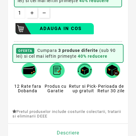
lei) si cel mai ieftin primește
40% reducere
ADAUGA IN COS
Cumpara
3 produse diferite
(sub 90
OFERTA
lei) si cel mai ieftin primește
40% reducere
12 Rate fara
Produs cu
Retur si Pick-
Perioada de
Dobanda
Garatie
up gratuit
Retur 30 zile
Pretul produselor include costurile colectarii, tratarii
si eliminarii DEEE
Descriere