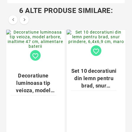
6 ALTE PRODUSE SIMILARE:


favorite_border
favorite_border
Set 10 decoratiuni
Decoratiune
din lemn pentru
luminoasa tip
brad, snur
veioza, model
prindere, 6,4x6,9
arbore, inaltime
cm, maro
47 cm, alimentare
baterii