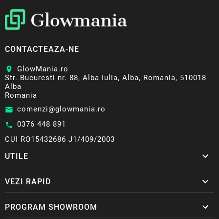
CONTACTEAZA-NE
GlowMania.ro
location_on
Str. Bucuresti nr. 88, Alba Iulia, Alba, Romania, 510018
Alba
Romania
comenzi@glowmania.ro
email
0376 448 891
call
CUI RO15432686 J1/409/2003

UTILE

VEZI RAPID

PROGRAM SHOWROOM