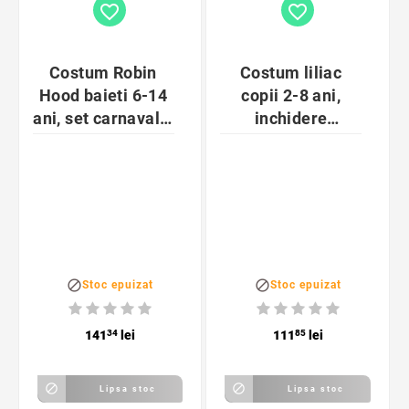
favorite_border
favorite_border
Costum Robin
Costum liliac
Hood baieti 6-14
copii 2-8 ani,
ani, set carnaval 4
inchidere
piese, verde-maro
fermoar, negru-
mov


Stoc epuizat
Stoc epuizat
141
34
lei
111
85
lei


Lipsa stoc
Lipsa stoc