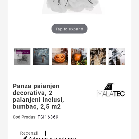
Tap to expand
Panza paianjen
decorativa, 2
paianjeni inclusi,
bumbac, 2,5 m2
Cod Produs:
FSI16369
Recenzii
Adauga o evaluare