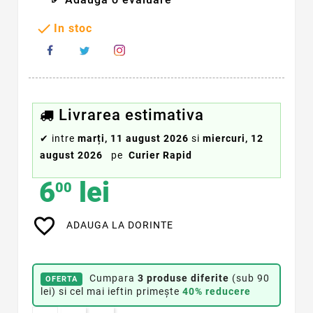

In stoc
Livrarea estimativa
✔
intre
marți, 11 august 2026
si
miercuri, 12
august 2026
pe
Curier Rapid
6
lei
00
favorite_border
ADAUGA LA DORINTE
Cumpara
3 produse diferite
(sub 90
OFERTA
lei) si cel mai ieftin primește
40% reducere