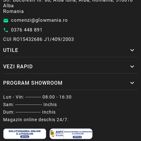
Str. Bucuresti nr. 88, Alba Iulia, Alba, Romania, 510018
Alba
Romania
comenzi@glowmania.ro
email
0376 448 891
call
CUI RO15432686 J1/409/2003

UTILE

VEZI RAPID

PROGRAM SHOWROOM
Lun - Vin: ---------- 08:00 - 16:30
Sam: ----------------- Inchis
Dum: ---------------- Inchis
Magazin online deschis 24/7.