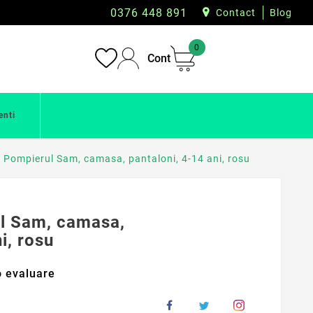
0376 448 891
Contact
Blog
0
Cont
enti
Pompierul Sam, camasa, pantaloni, 4-14 ani, rosu
l Sam, camasa,
i, rosu
 evaluare