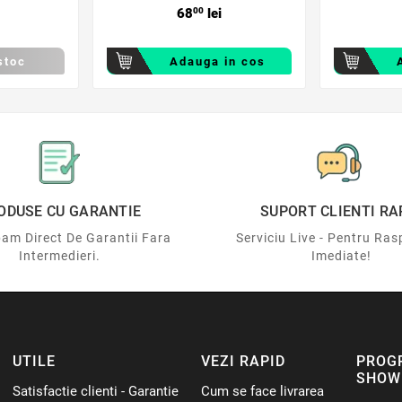
68
00
lei
stoc
Adauga in cos
ODUSE CU GARANTIE
SUPORT CLIENTI RA
am Direct De Garantii Fara
Serviciu Live - Pentru Ras
Intermedieri.
Imediate!
UTILE
VEZI RAPID
PROG
SHOW
Satisfactie clienti - Garantie
Cum se face livrarea