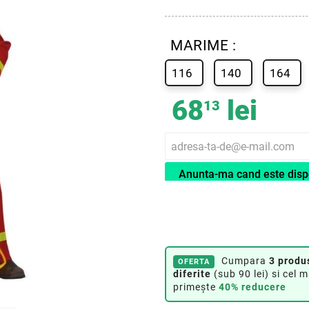
MARIME :
116
140
164
68
lei
13
Anunta-ma cand este disp
Cumpara
3 produ
OFERTA
diferite
(sub 90 lei) si cel m
primește
40% reducere