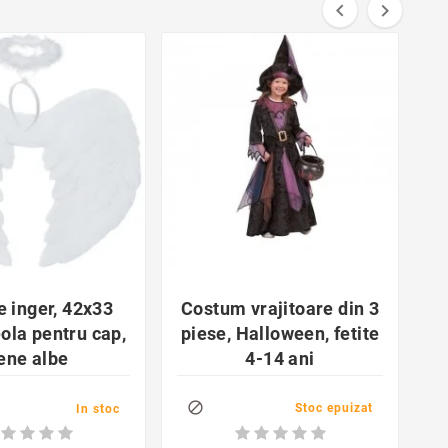


favorite_border
favorite_border


e inger, 42x33
Costum vrajitoare din 3
ola pentru cap,
piese, Halloween, fetite
l
ene albe
4-14 ani

Stoc epuizat
In stoc