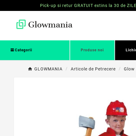
Pick-up si retur GRATUIT extins la 30 de ZIL
Categorii
Produse noi
Lichi
GLOWMANIA
Articole de Petrecere
Glow 