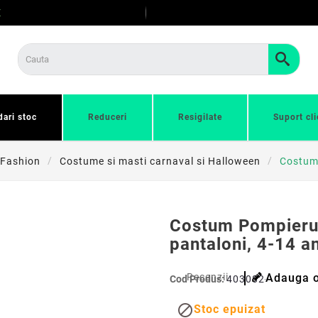
E
dari stoc
Reduceri
Resigilate
Suport cli
Fashion
Costume si masti carnaval si Halloween
Costum 
Costum Pompieru
pantaloni, 4-14 an
Recenzii
Adauga o
Cod Produs:
403082-140

Stoc epuizat