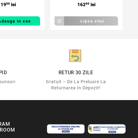
19
00
lei
162
69
lei
Adauga in cos

Lipsa stoc
PID
RETUR 30 ZILE
punsuri
Gratuit – De La Preluare La
Returnarea In Depozit!
RAM
ROOM