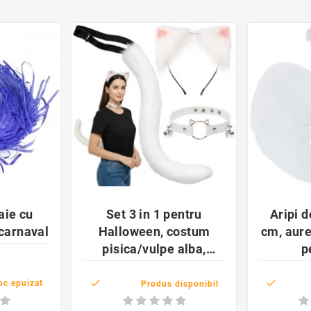
der
favorite_border

aie cu
Set 3 in 1 pentru
Aripi d
, carnaval
Halloween, costum
cm, aure
pisica/vulpe alba,
p
coada, choker, cordeluta
urechi


oc epuizat
Produs disponibil