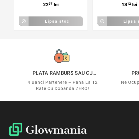
22
37
lei
13
12
lei

Lipsa stoc

Lipsa 
PLATA RAMBURS SAU CU
PR
CARDUL
4 Banci Partenere – Pana La 12
Ne Ocup
Rate Cu Dobanda ZERO!