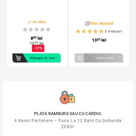

In stoc

Stoc epuizat
3 evaluari
8
83
lei
13
22
lei
10
60
lei
-17%

Adauga in cos
Lipsa stoc
PLATA RAMBURS SAU CU CARDUL
4 Banci Partenere – Pana La 12 Rate Cu Dobanda
ZERO!