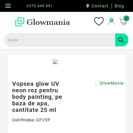
menu
Contact
Blog
0376 448 891
0
Vopsea glow UV
neon roz pentru
body painting, pe
baza de apa,
cantitate 25 ml
Cod Produs:
GP25P