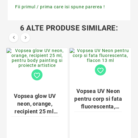
Fii primul / prima care isi spune parerea !
6 ALTE PRODUSE SIMILARE:


favorite_border
favorite_border
Vopsea UV Neon
Vopsea glow UV
pentru corp si fata
neon, orange,
fluorescenta,
recipient 25 ml,
flacon 12 ml
pentru body
painting si
proiecte artistice