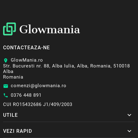
CONTACTEAZA-NE
GlowMania.ro
location_on
Str. Bucuresti nr. 88, Alba Iulia, Alba, Romania, 510018
Alba
Romania
comenzi@glowmania.ro
email
0376 448 891
call
CUI RO15432686 J1/409/2003

UTILE

VEZI RAPID