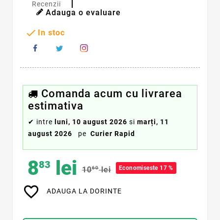
Recenzii
Adauga o evaluare

In stoc
Comanda acum cu livrarea
estimativa
✔
intre
luni, 10 august 2026
si
marți, 11
august 2026
pe
Curier Rapid
8
lei
83
Economiseste 17 %
10
60
lei
favorite_border
ADAUGA LA DORINTE