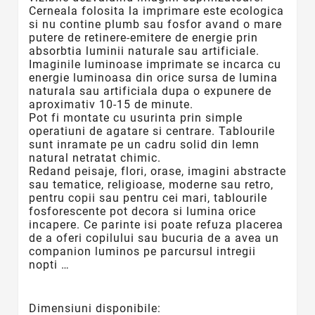
Cerneala folosita la imprimare este ecologica
si nu contine plumb sau fosfor avand o mare
putere de retinere-emitere de energie prin
absorbtia luminii naturale sau artificiale.
Imaginile luminoase imprimate se incarca cu
energie luminoasa din orice sursa de lumina
naturala sau artificiala dupa o expunere de
aproximativ 10-15 de minute.
Pot fi montate cu usurinta prin simple
operatiuni de agatare si centrare. Tablourile
sunt inramate pe un cadru solid din lemn
natural netratat chimic.
Redand peisaje, flori, orase, imagini abstracte
sau tematice, religioase, moderne sau retro,
pentru copii sau pentru cei mari, tablourile
fosforescente
pot decora si lumina orice
incapere. Ce parinte isi poate refuza placerea
de a oferi copilului sau bucuria de a avea un
companion luminos pe parcursul intregii
nopti …
Dimensiuni disponibile: