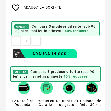
favorite_border
ADAUGA LA DORINTE
Cumpara
3 produse diferite
(sub 90
OFERTA
lei) si cel mai ieftin primește
40% reducere
ADAUGA IN COS
Cumpara
3 produse diferite
(sub 90
OFERTA
lei) si cel mai ieftin primește
40% reducere
12 Rate fara
Produs cu
Retur si Pick-
Perioada de
Dobanda
Garatie
up gratuit
Retur 30 zile