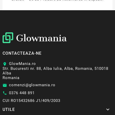
CONTACTEAZA-NE
GlowMania.ro
location_on
Str. Bucuresti nr. 88, Alba Iulia, Alba, Romania, 510018
Alba
Romania
comenzi@glowmania.ro
email
0376 448 891
call
CUI RO15432686 J1/409/2003

UTILE