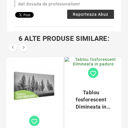
dat dovada de profesionalism!
Raporteaza Abuz
6 ALTE PRODUSE SIMILARE:


favorite_border
Tablou
fosforescent
Dimineata in
padure
favorite_border