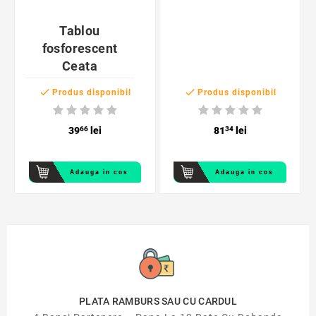
Tablou
fosforescent
Ceata


Produs disponibil
Produs disponibil
39
66
lei
81
34
lei
Adauga in cos
Adauga in cos
PLATA RAMBURS SAU CU CARDUL