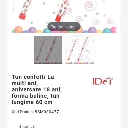
Tap to expand
Tun confetti La
multi ani,
aniversare 18 ani,
forma buline, tun
lungime 60 cm
Cod Produs:
BSM060477
Recenzii