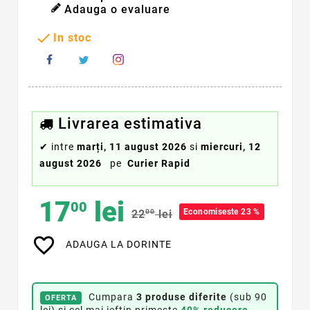
Adauga o evaluare

In stoc
Livrarea estimativa
✔
intre
marți, 11 august 2026
si
miercuri, 12
august 2026
pe
Curier Rapid
17
lei
00
Economiseste 23 %
22
00
lei
favorite_border
ADAUGA LA DORINTE
Cumpara
3 produse diferite
(sub 90
OFERTA
lei) si cel mai ieftin primește
40% reducere