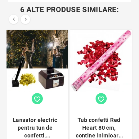
6 ALTE PRODUSE SIMILARE:


favorite_border
favorite_border
Lansator electric
Tub confetti Red
pentru tun de
Heart 80 cm,
confetti,
contine inimioare