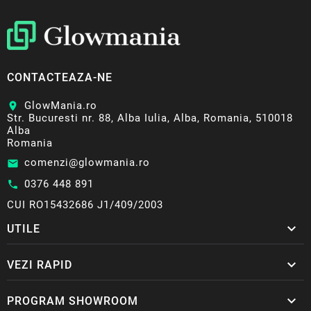
CONTACTEAZA-NE
GlowMania.ro
location_on
Str. Bucuresti nr. 88, Alba Iulia, Alba, Romania, 510018
Alba
Romania
comenzi@glowmania.ro
email
0376 448 891
call
CUI RO15432686 J1/409/2003

UTILE

VEZI RAPID

PROGRAM SHOWROOM