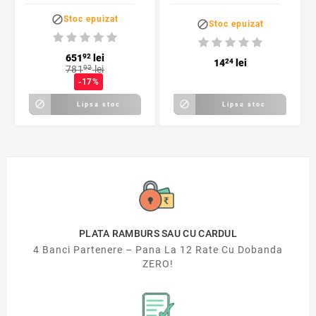
telecomanda,
rosii, pentru

Stoc epuizat

Stoc epuizat
alimentare retea
petreceri
651
92
lei
14
24
lei
781
92
lei
-17%


Lipsa stoc
Lipsa stoc
PLATA RAMBURS SAU CU CARDUL
4 Banci Partenere – Pana La 12 Rate Cu Dobanda
ZERO!