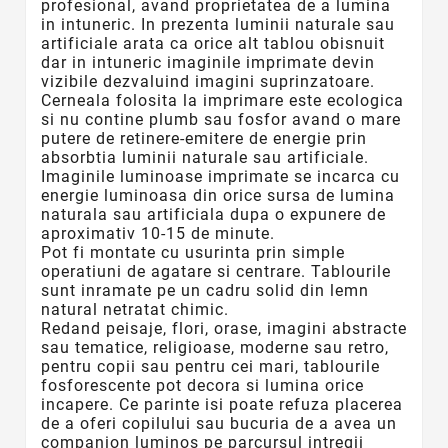
profesional, avand proprietatea de a lumina
in intuneric. In prezenta luminii naturale sau
artificiale arata ca orice alt tablou obisnuit
dar in intuneric imaginile imprimate devin
vizibile dezvaluind imagini suprinzatoare.
Cerneala folosita la imprimare este ecologica
si nu contine plumb sau fosfor avand o mare
putere de retinere-emitere de energie prin
absorbtia luminii naturale sau artificiale.
Imaginile luminoase imprimate se incarca cu
energie luminoasa din orice sursa de lumina
naturala sau artificiala dupa o expunere de
aproximativ 10-15 de minute.
Pot fi montate cu usurinta prin simple
operatiuni de agatare si centrare. Tablourile
sunt inramate pe un cadru solid din lemn
natural netratat chimic.
Redand peisaje, flori, orase, imagini abstracte
sau tematice, religioase, moderne sau retro,
pentru copii sau pentru cei mari, tablourile
fosforescente
pot decora si lumina orice
incapere. Ce parinte isi poate refuza placerea
de a oferi copilului sau bucuria de a avea un
companion luminos pe parcursul intregii