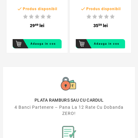


Produs disponibil
Produs disponibil
29
49
lei
35
59
lei
Adauga in cos
Adauga in cos
PLATA RAMBURS SAU CU CARDUL
4 Banci Partenere – Pana La 12 Rate Cu Dobanda
ZERO!