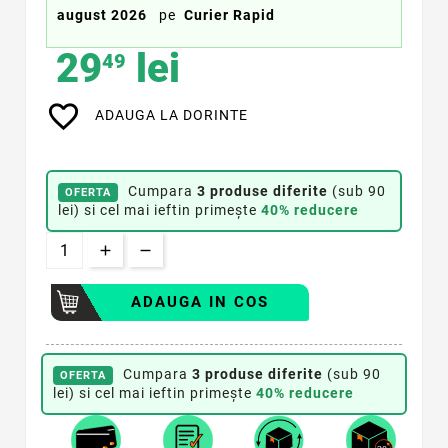
august 2026
pe
Curier Rapid
29
lei
49
favorite_border
ADAUGA LA DORINTE
Cumpara
3 produse diferite
(sub 90
OFERTA
lei) si cel mai ieftin primește
40% reducere
ADAUGA IN COS
Cumpara
3 produse diferite
(sub 90
OFERTA
lei) si cel mai ieftin primește
40% reducere