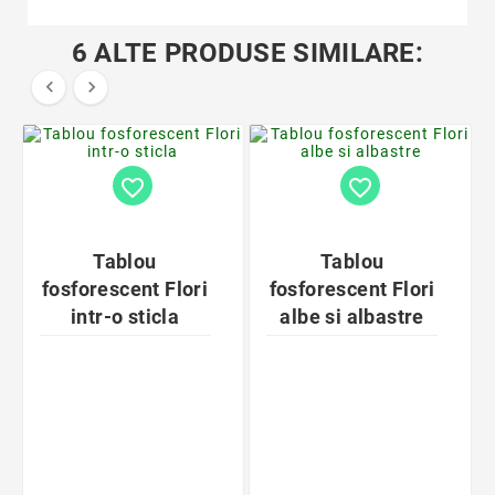
6 ALTE PRODUSE SIMILARE:


favorite_border
favorite_border
Tablou
Tablou
fosforescent Flori
fosforescent Flori
intr-o sticla
albe si albastre