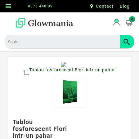
menu
Contact
Blog
0376 448 891
0
Tablou
fosforescent Flori
intr-un pahar