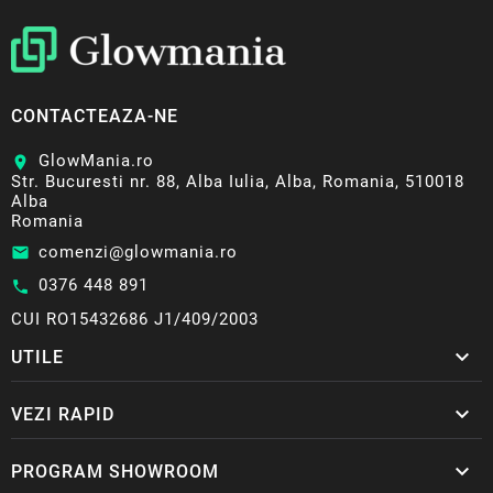
CONTACTEAZA-NE
GlowMania.ro
location_on
Str. Bucuresti nr. 88, Alba Iulia, Alba, Romania, 510018
Alba
Romania
comenzi@glowmania.ro
email
0376 448 891
call
CUI RO15432686 J1/409/2003

UTILE

VEZI RAPID

PROGRAM SHOWROOM