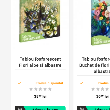
favorite_border
favorite_bor


Tablou fosforescent
Tablou fosfo
Flori albe si albastre
Buchet de flori
albastr


Produs disponibil
Produs 
35
59
lei
30
50
lei
Adauga in cos
Adauga 