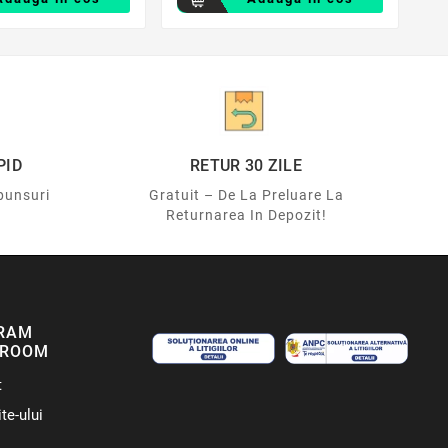
PID
RETUR 30 ZILE
punsuri
Gratuit – De La Preluare La
Returnarea In Depozit!
RAM
ROOM
t
te-ului