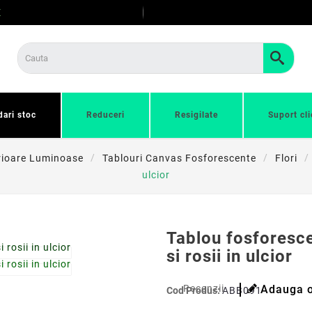
E
dari stoc
Reduceri
Resigilate
Suport cli
erioare Luminoase
Tablouri Canvas Fosforescente
Flori
ulcior
Tablou fosforesce
si rosii in ulcior
Recenzii
Adauga o
Cod Produs:
ABB0910