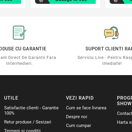
ODUSE CU GARANTIE
SUPORT CLIENTI RA
am Direct De Garantii Fara
Serviciu Live - Pentru Ras
Intermedieri.
Imediate!
UTILE
VEZI RAPID
PROG
SHOW
Satisfactie clienti - Garantie
Cum se face livrarea
100%
Contac
Despre noi
Retur produse / Sesizari
Harta si
Cum cumpar
Termeni si conditii