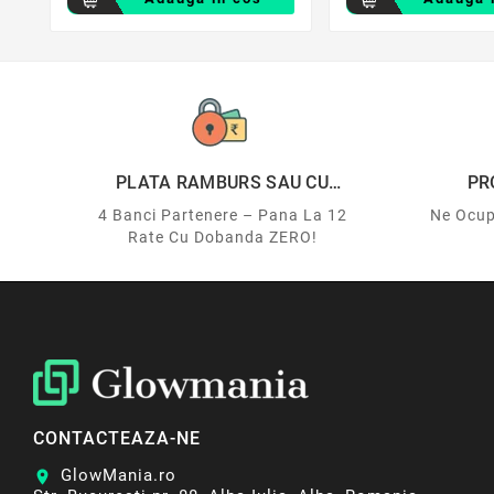
PLATA RAMBURS SAU CU
PR
CARDUL
4 Banci Partenere – Pana La 12
Ne Ocup
Rate Cu Dobanda ZERO!
CONTACTEAZA-NE
GlowMania.ro
location_on