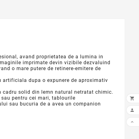
esional, avand proprietatea de a lumina in
c imaginile imprimate devin vizibile dezvaluind
vand o mare putere de retinere-emitere de
 artificiala dupa o expunere de aproximativ
n cadru solid din lemn natural netratat chimic.
 sau pentru cei mari, tablourile

ilului sau bucuria de a avea un companion

