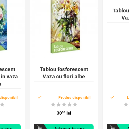
Tablou
Vaz
der
favorite_border

rescent
Tablou fosforescent
 in vaza
Vaza cu flori albe
a


disponibil
Produs disponibil
L
30
50
lei
in cos
Adauga in cos