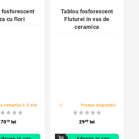


 fosforescent
Tablou fosforescent
a cu flori
Fluturei in vas de
ceramica

a comanda 3-5 zile
Produs disponibil
70
16
lei
29
49
lei
Adauga in cos
Adauga in cos