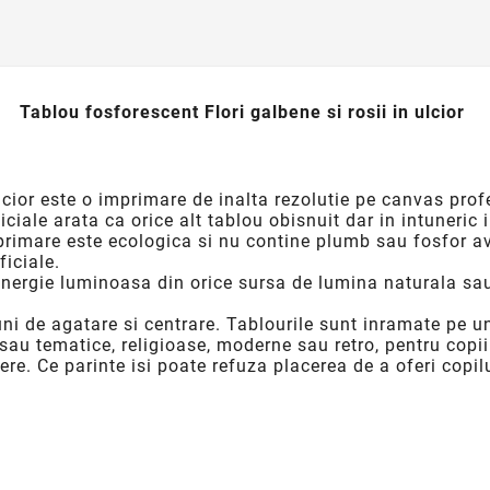
Tablou fosforescent Flori galbene si rosii in ulcior
lcior
este o imprimare de inalta rezolutie pe canvas prof
ficiale arata ca orice alt tablou obisnuit dar in intuneri
primare este ecologica si nu contine plumb sau fosfor a
ficiale.
nergie luminoasa din orice sursa de lumina naturala sau
ni de agatare si centrare. Tablourile sunt inramate pe u
 sau tematice, religioase, moderne sau retro, pentru copii
ere. Ce parinte isi poate refuza placerea de a oferi cop