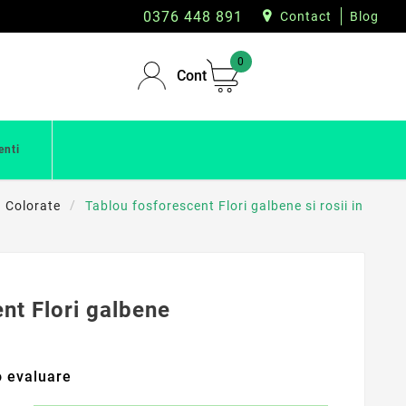
0376 448 891
Contact
Blog
0
Cont
enti
Colorate
Tablou fosforescent Flori galbene si rosii in
nt Flori galbene
 evaluare