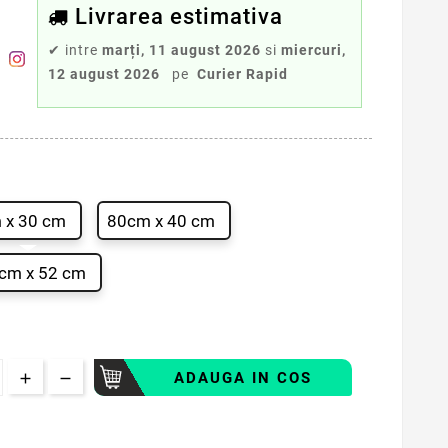
Livrarea estimativa
✔
intre
marți, 11 august 2026
si
miercuri,
12 august 2026
pe
Curier Rapid
 x 30 cm
80cm x 40 cm
cm x 52 cm
ADAUGA IN COS