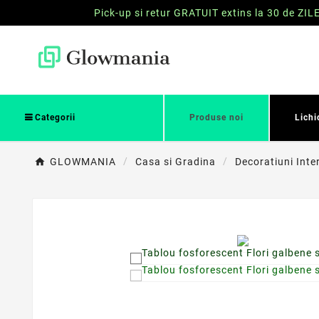
Pick-up si retur GRATUIT extins la 30 de ZIL
Categorii
Produse noi
Lichi
GLOWMANIA
Casa si Gradina
Decoratiuni Int