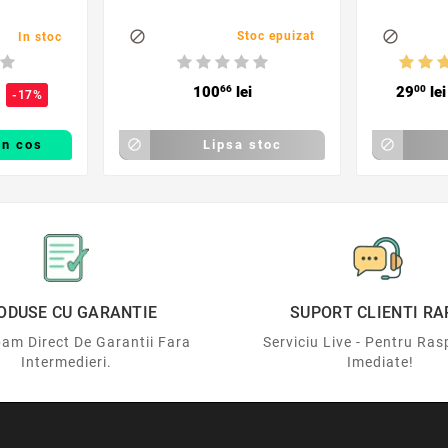


Stoc epuizat
In stoc
100
66
lei
29
00
lei
-17%
in cos

Lipsa stoc

ODUSE CU GARANTIE
SUPORT CLIENTI RA
am Direct De Garantii Fara
Serviciu Live - Pentru Ras
Intermedieri.
Imediate!