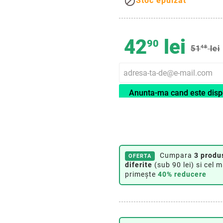

Stoc epuizat
42
lei
90
51
48
lei
Anunta-ma cand este disp
Cumpara
3 produ
OFERTA
diferite
(sub 90 lei) si cel m
primește
40% reducere