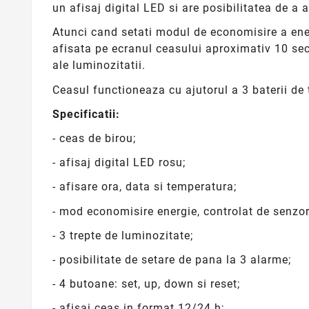
un afisaj digital LED si are posibilitatea de a 
Atunci cand setati modul de economisire a energ
afisata pe ecranul ceasului aproximativ 10 secu
ale luminozitatii.
Ceasul functioneaza cu ajutorul a 3 baterii de 
Specificatii:
- ceas de birou;
-
afisaj digital LED rosu;
- afisare ora, data si temperatura;
- mod economisire energie, controlat de senzor
- 3 trepte de luminozitate;
- posibilitate de setare de pana la 3 alarme;
- 4 butoane: set, up, down si reset;
- afisaj ceas in format 12/24 h;