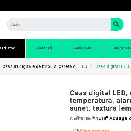
E
dari stoc
Reduceri
Resigilate
Suport cli
Ceasuri digitale de birou si perete cu LED
Ceas digital LED,
Ceas digital LED, 
temperatura, ala
sunet, textura le
Recenzii
Adauga o
Cod Produs:
594199