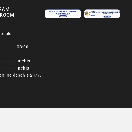
RAM
ROOM
t
te-ului
---------- 08:00 -
----------- Inchis
---------- Inchis
nline deschis 24/7.