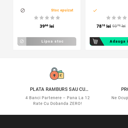


Stoc epuizat
39
66
lei
78
10
lei
93
72
lei

Lipsa stoc
Adauga 
PLATA RAMBURS SAU CU
PR
CARDUL
4 Banci Partenere – Pana La 12
Ne Ocup
Rate Cu Dobanda ZERO!