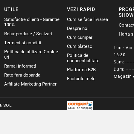
UTILE
VEZI RAPID
PROG
SHOW
Satisfactie clienti - Garantie
Cum se face livrarea
100%
Contac
Despre noi
Retur produse / Sesizari
Harta si
Cum cumpar
Termeni si conditii
Cum platesc
Lun - Vin: 
Politica de utilizare Cookie-
16:30
Politica de
uri
confidentialitate
Sam: ------
Ramai informat!
Dum: ------
Platforma B2B
Rate fara dobanda
Magazin o
Facturile mele
Affiliate Marketing Partner
ca SOL