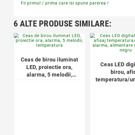
Fii primul / prima care isi spune parerea !
6 ALTE PRODUSE SIMILARE:
favorite_border
favorite_bor


Ceas de birou iluminat
Ceas LED digi
LED, proiectie ora,
birou, afi
alarma, 5 melodii,
temperatura/um
temperatura
alarma, alim
duala, MDF,