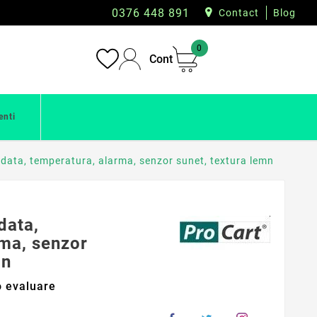
0376 448 891
Contact
Blog
0
Cont
enti
 data, temperatura, alarma, senzor sunet, textura lemn
data,
rma, senzor
mn
 evaluare