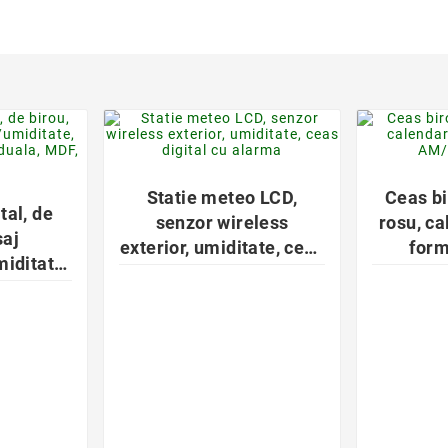
favorite_border
der

Statie meteo LCD,
Ceas bi
tal, de
senzor wireless
rosu, ca
saj
exterior, umiditate, ceas
for
iditate,
digital cu alarma
R
entare
 negru