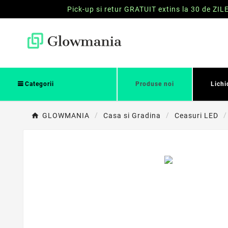
Pick-up si retur GRATUIT extins la 30 de ZIL
Categorii
Produse noi
Lichi
GLOWMANIA
Casa si Gradina
Ceasuri LED