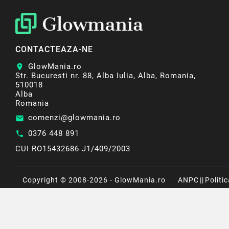
CONTACTEAZA-NE
GlowMania.ro
location_on
Str. Bucuresti nr. 88, Alba Iulia, Alba, Romania,
510018
Alba
Romania
comenzi@glowmania.ro
email
0376 448 891
call
CUI RO15432686 J1/409/2003
Copyright © 2008-2026 - GlowMania.ro
ANPC
||
Politi