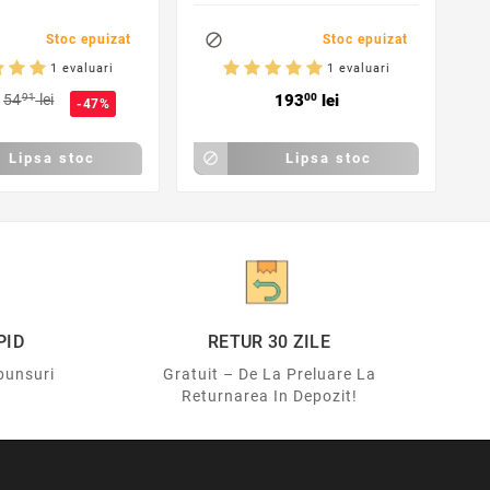
ceas cu alarma,
calendar

Stoc epuizat
Stoc epuizat
1 evaluari
1 evaluari
54
91
lei
193
00
lei
-47%
Lipsa stoc

Lipsa stoc
PID
RETUR 30 ZILE
punsuri
Gratuit – De La Preluare La
Returnarea In Depozit!