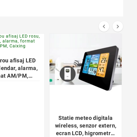


favorite_border

rou afisaj LED
lendar, alarma,
mat AM/PM,
ESIGILAT
favorite_border

Statie meteo digitala
wireless, senzor extern,
ecran LCD, higrometru,
e